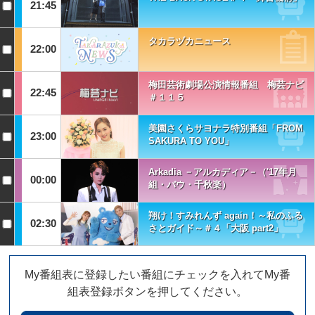
21:45
タカラヅカニュース
22:00
梅田芸術劇場公演情報番組 梅芸ナビ
22:45
＃１１５
美園さくらサヨナラ特別番組「FROM
23:00
SAKURA TO YOU」
Arkadia －アルカディア－（'17年月
00:00
組・バウ・千秋楽）
翔け！すみれんず again！～私のふる
02:30
さとガイド～＃４「大阪 part2」
My番組表に登録したい番組にチェックを入れてMy番
組表登録ボタンを押してください。