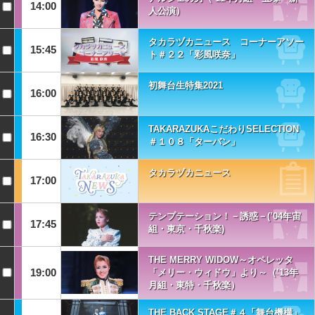
14:00
人公演）
タカラヅカニュース コーナーアソー
15:45
ト＃２２「彩風咲奈」
初舞台生特集2021
16:00
TAKARAZUKAこだわりSELECTION
16:30
＃１０８「ターバン」
タカラヅカニュース
17:00
テンプテーション！－誘惑－(’04年宙
17:45
組・東京・千秋楽)
THE MERRY WIDOW～オペレッタ
19:00
「メリー・ウィドウ」より～（’13年
月組・東特・千秋楽）
THE BACK STAGE＃４「舞台機構」