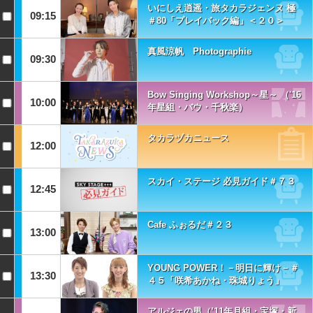
いにしえ逍遥・旅タカラジェンヌ 極
09:15
＃80「プレイバック編」＜２０＞
真風涼帆 Photographie
09:30
Bow Singing Workshop～星～ （'16
10:00
年星組・バウ・千秋楽）
タカラヅカニュース
12:00
スカイ・ステージ 必見ガイド＃７３
12:45
Cafe ふぉるだ＃２３
13:00
YOUNG POWER！－明日に輝け－＃
13:30
４５「咲希あかね・珠城りょう」
アルジェの男（’11年月組・宝塚・新