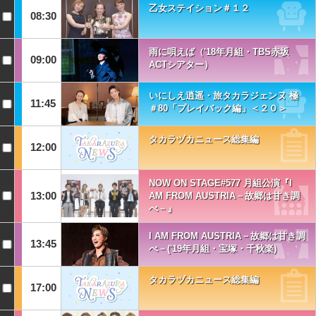
乙女ステイション＃１２
08:30
雨に唄えば（'18年月組・TBS赤坂
09:00
ACTシアター）
いにしえ逍遥・旅タカラジェンヌ 極
11:45
＃80「プレイバック編」＜２０＞
タカラヅカニュース総集編
12:00
NOW ON STAGE#577 月組公演『I
13:00
AM FROM AUSTRIA－故郷は甘き調
べ－』
I AM FROM AUSTRIA－故郷は甘き調
13:45
べ－('19年月組・宝塚・千秋楽)
タカラヅカニュース総集編
17:00