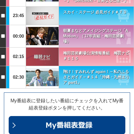
－』『Delicieux!－甘美なる巴里－』
スカイ・ステージ 必見ガイド＃７３
23:45
朝夏まなとアメイジングステージ「A
00:00
Motion」（'17年宙組・梅田芸術劇
場）
梅田芸術劇場公演情報番組 梅芸ナビ
02:15
＃１１５
翔け！すみれんず again！～私のふる
02:30
さとガイド～＃１４「沖縄・九州エリ
ア part1」
My番組表に登録したい番組にチェックを入れてMy番
組表登録ボタンを押してください。