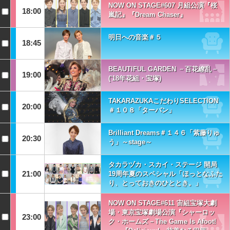
NOW ON STAGE#607 月組公演『桜
18:00
嵐記』『Dream Chaser』
明日への音楽＃５
18:45
BEAUTIFUL GARDEN －百花繚乱－
19:00
('18年花組・宝塚)
TAKARAZUKAこだわりSELECTION
20:00
＃１０８「ターバン」
Brilliant Dreams＃１４６「紫藤りゅ
20:30
う」～stage～
タカラヅカ・スカイ・ステージ 開局
21:00
19周年夏のスペシャル「ほっとなふた
り、とっておきのひととき。」
NOW ON STAGE#611 宙組宝塚大劇
場・東京宝塚劇場公演『シャーロッ
23:00
ク・ホームズ－The Game Is Afoot!