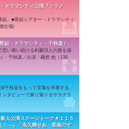
シアター・ドラマシティ公演『シラノ・
番組。■星組シアター・ドラマシティ
稽古場)
年星組・ドラマシティ・千秋楽）
で恋い慕い続ける剣豪詩人の愛を描
ィ・千秋楽／出演：轟悠 他（136
場公演千秋楽をもって宝塚を卒業する、
インタビューで振り返りるサヨナラ
 新人公演ステージトーク＃１１５
え！―』「永久輝せあ・星南のぞ