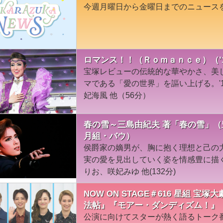
今週月曜日から金曜日までのニュース
ロマンス！！（Ｒｏｍａｎｃｅ）（’
宝塚レビューの伝統的な華やかさ、美
マである「愛の世界」を謳い上げる。'
妃海風 他（56分）
春の雪～三島由紀夫 著「春の雪」（
月組・バウ）
侯爵家の嫡男が、胸に抱く理想と己の
実の愛を見出していく姿を情感豊に描く
りお、咲妃みゆ 他(132分)
NOW ON STAGE＃616 星組 
法帖』『モアー・ダンディズム！』
公演に向けてスターが熱く語るトーク