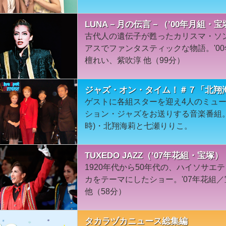
LUNA－月の伝言－（’00年月組・宝
古代人の遺伝子が甦ったカリスマ・ソ
アスでファンタスティックな物語。'0
檀れい、紫吹淳 他（99分）
ジャズ・オン・タイム！＃７「北翔
ゲストに各組スターを迎え4人のミュ
ション・ジャズをお送りする音楽番組
時)・北翔海莉と七瀬りりこ。
TUXEDO JAZZ（’07年花組・宝塚）
1920年代から50年代の、ハイソサ
カをテーマにしたショー。'07年花組
他（58分）
タカラヅカニュース総集編