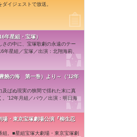
をダイジェストで放送。
16年星組・宝塚）
しさの中に、宝塚歌劇の永遠のテー
16年星組／宝塚／出演：北翔海莉、
豊饒の海 第一巻）より～（’12年
力及ばぬ現実の狭間で揺れた末に真
。'12年月組／バウ／出演：明日海
宝塚大劇場・東京宝塚劇場公演『柳生忍
番組。■星組宝塚大劇場・東京宝塚劇