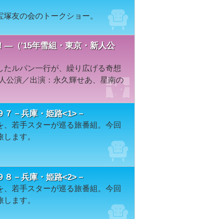
宝塚友の会のトークショー。
―（'15年雪組・東京・新人公
したルパン一行が、繰り広げる奇想
新人公演／出演：永久輝せあ、星南の
７－兵庫・姫路<1>－
を、若手スターが巡る旅番組。今回
旅します。
８－兵庫・姫路<2>－
を、若手スターが巡る旅番組。今回
旅します。