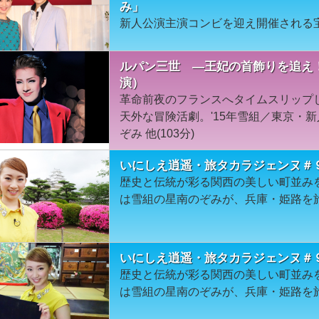
み」
新人公演主演コンビを迎え開催される
ルパン三世 ―王妃の首飾りを追え！
演）
革命前夜のフランスへタイムスリップ
天外な冒険活劇。'15年雪組／東京・
ぞみ 他(103分)
いにしえ逍遥・旅タカラジェンヌ＃９
歴史と伝統が彩る関西の美しい町並み
は雪組の星南のぞみが、兵庫・姫路を
いにしえ逍遥・旅タカラジェンヌ＃９
歴史と伝統が彩る関西の美しい町並み
は雪組の星南のぞみが、兵庫・姫路を