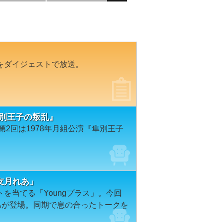
をダイジェストで放送。
隼別王子の叛乱』
2回は1978年月組公演『隼別王子
友月れあ」
を当てる「Youngプラス」。今回
あが登場。同期で息の合ったトークを