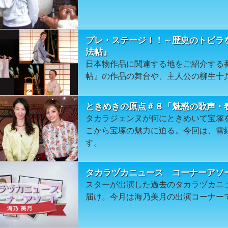
プレ・ステージ！！～歴史のトビラ
法帖』
日本物作品に関連する地をご紹介する
帖』の作品の舞台や、主人公の柳生十
ときめきの原点＃８「魅惑の歌声・
タカラジェンヌが何にときめいて宝塚
こから宝塚の魅力に迫る。今回は、雪
す。
タカラヅカニュース コーナーアソ
スターが出演した過去のタカラヅカニ
届け。今月は海乃美月の出演コーナー