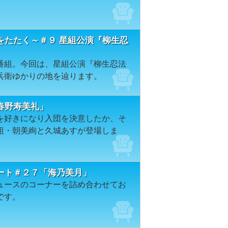
をたたく～＃９ 星組公演『柳生忍
番組。今回は、星組公演『柳生忍法
兵衛ゆかりの地を辿ります。
春野寿美礼」
を好きになり入団を決意したか、そ
組・朝美絢と久城あすが登場しま
ート＃２７「海乃美月」
ュースのコーナーを詰め合わせてお
です。