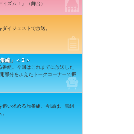
ディズム！』（舞台）
をダイジェストで放送。
総集編」＜２＞
る番組。今回はこれまでに放送した
と未公開部分を加えたトークコーナーで振
を追い求める旅番組。今回は、雪組
人。