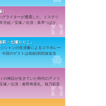
塚）
ングライターが遭遇した、ミステリ
0年月組／宝塚／出演：真琴つばさ、
海莉・七瀬りりこ」
ージシャンの生演奏によるコラボレー
。今回のゲストは宙組(初回放送当
エティの神話が生きていた時代のアメリ
／宝塚／出演：春野寿美礼、桜乃彩音