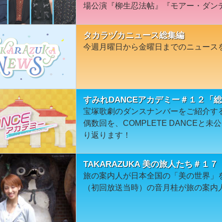
場公演『柳生忍法帖』『モアー・ダン
タカラヅカニュース総集編
今週月曜日から金曜日までのニュース
すみれDANCEアカデミー＃１２「
宝塚歌劇のダンスナンバーをご紹介す
偶数回を、COMPLETE DANCE
り返ります！
TAKARAZUKA 美の旅人たち＃１７
旅の案内人が日本全国の「美の世界」
（初回放送当時）の音月桂が旅の案内