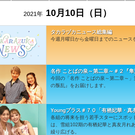
10月10日（日）
2021年
タカラヅカニュース総集編
今週月曜日から金曜日までのニュース
名作 ことばの泉～第二章～＃２『
今回の「名作 ことばの泉～第二章～」第
の叛乱』をお届けします。
Youngプラス＃７０「有栖妃華・真
各組の将来を担う若手スターにスポット
は、雪組102期の有栖妃華と真友月れ
繰り広げる。