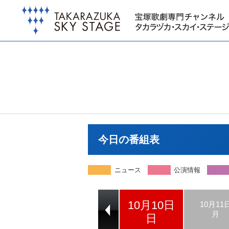
今日の番組表
ニュース
公演情報
10月10日
10月08日
10月09日
10月11
金
土
月
日