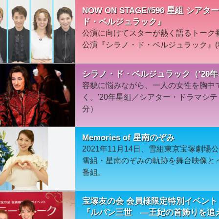
NOW ON STAGE#596 星組 
ド・ベルジュラック』
公演に向けてスターが熱く語るトーク
公演『シラノ・ド・ベルジュラック』(
シラノ・ド・ベルジュラック（’20
容貌に悩みながら、一人の女性を胸中
く。'20年星組／シアター・ドラマシテ
分）
Memories of 星南のぞみ
2021年11月14日、雪組東京宝塚劇
雪組・星南のぞみの軌跡を舞台映像と
番組。
宝塚友の会 会員様限定特別イベント
『ルパン三世 ―王妃の首飾りを追