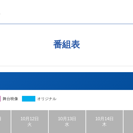
番組表
舞台映像
オリジナル
日
10月12日
10月13日
10月14日
火
水
木