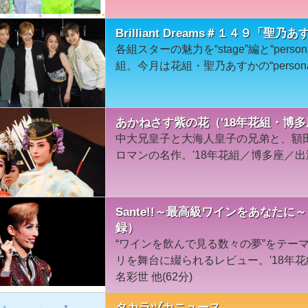
Brilliant Dreams＃１４９「聖乃あ
各組スターの魅力を“stage”編と“per
組。今月は花組・聖乃あすかの“person
あかねさす紫の花（'18年花組・博
中大兄皇子と大海人皇子の兄弟と、額
ロマンの名作。'18年花組／博多座／出
Sante!!～最高級ワインをあなたに～
録）
“ワインを飲んで見る数々の夢”をテー
リを舞台に綴られるレビュー。'18年
名彩世 他(62分)
タカラヅカニュース