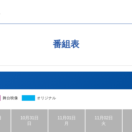
番組表
舞台映像
オリジナル
日
10月31日
11月01日
11月02日
日
月
火