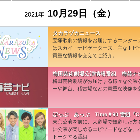
10月29日（金）
2021年
タカラヅカニュース
宝塚歌劇の情報をお届けするエンター
はスカイ・ナビゲーターズ。主なトピ
貴重な情報を交えてご紹介。
梅田芸術劇場公演情報番組 梅芸ナ
梅田芸術劇場がお届けする様々な公演
ーや舞台、稽古場などの貴重な映像を
ぽっぷ あっぷ Time＃90 雪組『CITY
東京公演を前に、大劇場で観劇した方
に公演が楽しめるエピソードなどを、
トークする番組。