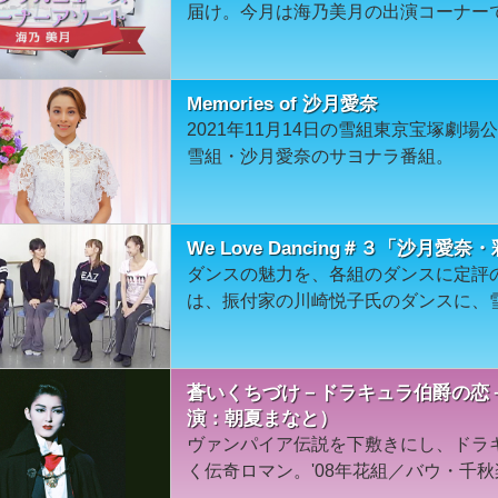
届け。今月は海乃美月の出演コーナー
Memories of 沙月愛奈
2021年11月14日の雪組東京宝塚劇
雪組・沙月愛奈のサヨナラ番組。
We Love Dancing＃３「沙月
ダンスの魅力を、各組のダンスに定評
は、振付家の川崎悦子氏のダンスに、
蒼いくちづけ－ドラキュラ伯爵の恋－
演：朝夏まなと）
ヴァンパイア伝説を下敷きにし、ドラキ
く伝奇ロマン。'08年花組／バウ・千秋