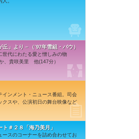
内人。
丘」より－（’97年雪組・バウ）
二世代にわたる愛と憎しみの物
か、貴咲美里 他(147分）
テインメント・ニュース番組。司会
ックスや、公演初日の舞台映像など
ート＃２８「海乃美月」
ュースのコーナーを詰め合わせてお