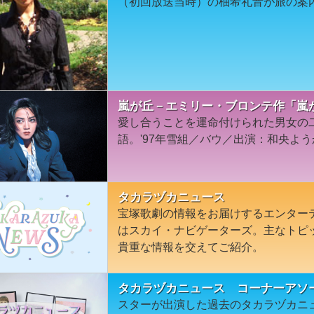
（初回放送当時）の柚希礼音が旅の案
嵐が丘－エミリー・ブロンテ作「嵐が
愛し合うことを運命付けられた男女の
語。'97年雪組／バウ／出演：和央よう
タカラヅカニュース
宝塚歌劇の情報をお届けするエンター
はスカイ・ナビゲーターズ。主なトピ
貴重な情報を交えてご紹介。
タカラヅカニュース コーナーアソ
スターが出演した過去のタカラヅカニ