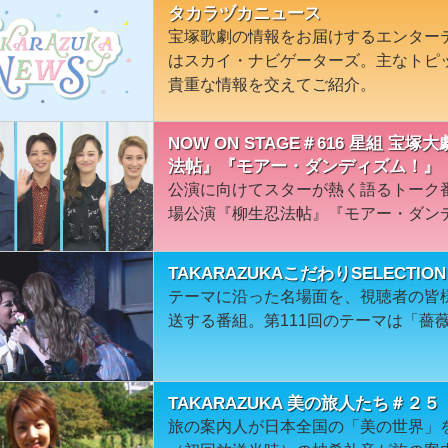
タカラヅカニュース
宝塚歌劇の情報をお届けするエンター
はスカイ・ナビゲーターズ。主なトピ
貴重な情報を交えてご紹介。
NOW ON STAGE＃616 星組 
法帖』『モアー・ダンディズム！』
公演に向けてスターが熱く語るトーク
場公演『柳生忍法帖』『モアー・ダン
TAKARAZUKAこだわりSELECT
テーマに沿った名場面を、視聴者の皆
送する番組。第111回のテーマは「薔
TAKARAZUKA 美の旅人たち＃２５
旅の案内人が日本全国の「美の世界」