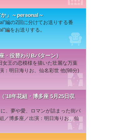
すか」～personal～
sonal”編の2回に分けてお送りする番
al”編をお送りする。
多座・役替わりBパターン）
田女王の恋模様を描いた壮麗な万葉
演：明日海りお、仙名彩世 他(98分)
（'18年花組・博多座 5月25日収
マに、夢や愛、ロマンが詰まった街パ
花組／博多座／出演：明日海りお、仙