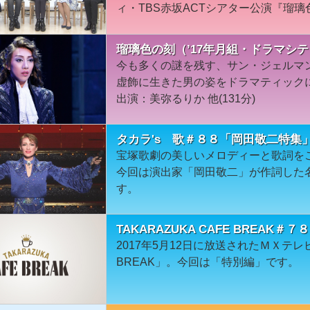
ィ・TBS赤坂ACTシアター公演『瑠
瑠璃色の刻（’17年月組・ドラマシ
今も多くの謎を残す、サン・ジェルマ
虚飾に生きた男の姿をドラマティックに
出演：美弥るりか 他(131分)
タカラ's 歌＃８８「岡田敬二特集
宝塚歌劇の美しいメロディーと歌詞を
今回は演出家「岡田敬二」が作詞した
す。
TAKARAZUKA CAFE BREAK＃
2017年5月12日に放送されたＭＸテレビ「
BREAK」。今回は「特別編」です。