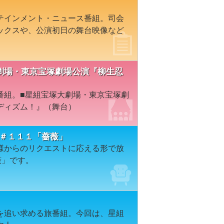
テインメント・ニュース番組。司会
ックスや、公演初日の舞台映像など
宝塚大劇場・東京宝塚劇場公演『柳生忍
番組。■星組宝塚大劇場・東京宝塚劇
ディズム！』（舞台）
ION＃１１１「薔薇」
様からのリクエストに応える形で放
薇」です。
を追い求める旅番組。今回は、星組