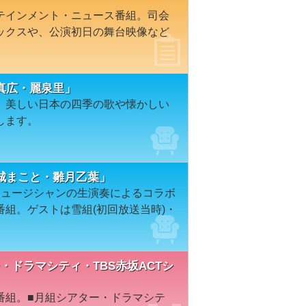
テインメント・ニュース番組。司会
ックスや、公演初日の舞台映像など
真広・麗泉里」
、美しい日本の四季の歌や懐かしい
します。
城まこと・雛月乙葉」
ミュージシャンの生演奏によるコラボ
組。ゲストは雪組(初回放送当時)・
アター・ドラマシティ・TBS赤坂ACTシ
番組。■月組シアター・ドラマシテ