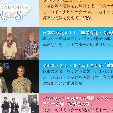
宝塚歌劇の情報をお届けするエンター
はスカイ・ナビゲーターズ。主なトピ
貴重な情報を交えてご紹介。
日本のうた＃１７「颯希有翔・周旺
誰もが一度は耳にしたことがある唱歌
童謡などを、若手スターがお送りいた
ジャズ・オン・タイム！＃１９「蓮
各組のスターをゲストに迎え、4人の
レーション・ジャズをお送りする音楽番
蓮城まことと雛月乙葉。
NOW ON STAGE#507 月組 シ
アター公演『瑠璃色の刻』
公演に向けてスターが熱く語るトーク