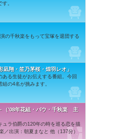
です。
場公演の千秋楽をもって宝塚を退団する
愛奈・彩凪翔・笙乃茅桜・煌羽レオ」
のある生徒がお伝えする番組。今回
雪組の4名が挑みます。
（'08年花組・バウ・千秋楽 主
ュラ伯爵の120年の時を巡る恋を描
楽／出演：朝夏まなと 他（137分）