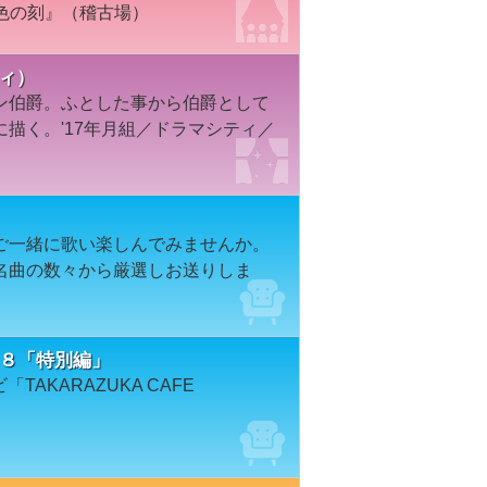
璃色の刻』（稽古場）
ティ）
ン伯爵。ふとした事から伯爵として
描く。'17年月組／ドラマシティ／
」
ご一緒に歌い楽しんでみませんか。
名曲の数々から厳選しお送りしま
７８８「特別編」
TAKARAZUKA CAFE