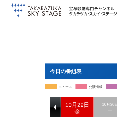
今日の番組表
ニュース
公演情報
10月29日
10月27日
10月28日
10月30
水
木
土
金