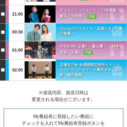
ロミオとジュリエット（’21年星組・
21:00
東京・千秋楽）
字幕
Youngプラス＃７４「栞菜ひまり・真
00:30
白悠希」
PHOENIX 宝塚!! －蘇る愛－（’14年
01:00
宙組・宝塚）
字幕
宝塚友の会 会員様限定特別イベント
02:00
トークスペシャルｉｎ東京＃８「音月
桂・緒月遠麻」
※放送内容、放送日時は
変更される場合がございます。
My番組表に登録したい番組に
チェックを入れてMy番組表登録ボタンを