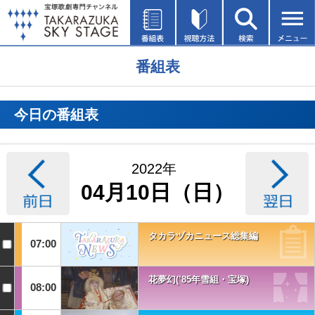
番組表
今日の番組表
2022年
04月10日（日）
タカラヅカニュース総集編
07:00
花夢幻(’85年雪組・宝塚)
08:00