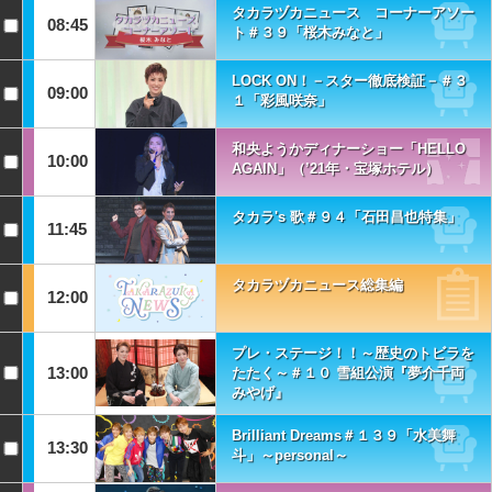
タカラヅカニュース コーナーアソー
08:45
ト＃３９「桜木みなと」
LOCK ON！－スター徹底検証－＃３
09:00
１「彩風咲奈」
和央ようかディナーショー「HELLO
10:00
AGAIN」（’21年・宝塚ホテル）
タカラ's 歌＃９４「石田昌也特集」
11:45
タカラヅカニュース総集編
12:00
プレ・ステージ！！～歴史のトビラを
13:00
たたく～＃１０ 雪組公演『夢介千両
みやげ』
Brilliant Dreams＃１３９「水美舞
13:30
斗」～personal～