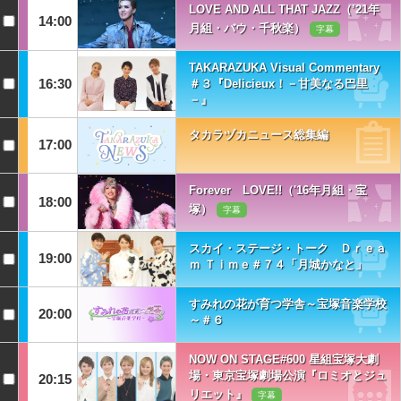
LOVE AND ALL THAT JAZZ（’21年
14:00
月組・バウ・千秋楽）
字幕
TAKARAZUKA Visual Commentary
16:30
＃３『Delicieux！－甘美なる巴里
－』
タカラヅカニュース総集編
17:00
Forever LOVE!!（'16年月組・宝
18:00
塚）
字幕
スカイ・ステージ・トーク Ｄｒｅａ
19:00
ｍ Ｔｉｍｅ＃７４「月城かなと」
すみれの花が育つ学舎～宝塚音楽学校
20:00
～＃６
NOW ON STAGE#600 星組宝塚大劇
場・東京宝塚劇場公演『ロミオとジュ
20:15
リエット』
字幕