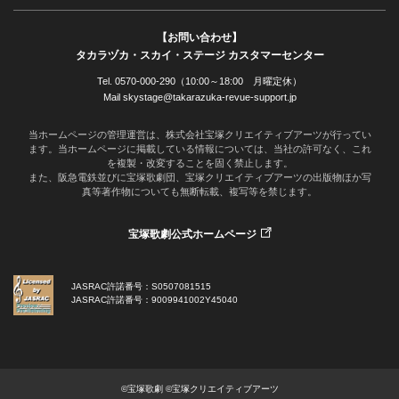
【お問い合わせ】
タカラヅカ・スカイ・ステージ カスタマーセンター
Tel. 0570-000-290（10:00～18:00 月曜定休）
Mail skystage@takarazuka-revue-support.jp
当ホームページの管理運営は、株式会社宝塚クリエイティブアーツが行ってい
ます。当ホームページに掲載している情報については、当社の許可なく、これ
を複製・改変することを固く禁止します。
また、阪急電鉄並びに宝塚歌劇団、宝塚クリエイティブアーツの出版物ほか写
真等著作物についても無断転載、複写等を禁じます。
宝塚歌劇公式ホームページ
JASRAC許諾番号：S0507081515
JASRAC許諾番号：9009941002Y45040
©宝塚歌劇 ©宝塚クリエイティブアーツ