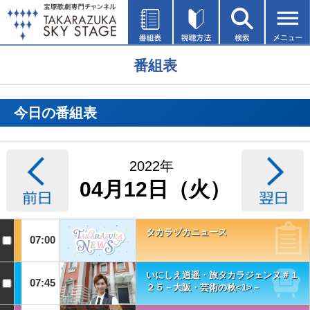
番組表
今日の番組表
2022年
04月12日（火）
タカラヅカニュース
07:00
いにしえ逍遥・旅タカラジェンヌ＃１
07:45
２５－大阪・芸術の秋<1>－