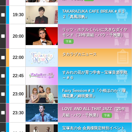
TAKARAZUKA CAFE BREAK＃８１
19:30
２「真風涼帆」
リッツ・ホテルくらいに大きなダイヤ
モンド（'19年宙組・バウ・千秋楽）
20:00
字幕
タカラヅカニュース
22:00
すみれの花が育つ学舎～宝塚音楽学校
22:45
～＃６
Fairy Session＃３「小桜ほのか・瑠
23:00
璃花夏／綺咲愛里」
LOVE AND ALL THAT JAZZ（’21年
23:30
月組・バウ・千秋楽）
字幕
宝塚友の会 会員様限定特別イベント