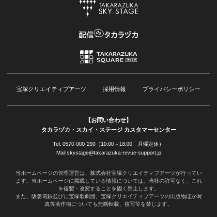
宝塚クリエイティブアーツ
採用情報
プライバシーポリシー
【お問い合わせ】
タカラヅカ・スカイ・ステージ カスタマーセンター
Tel. 0570-000-290（10:00～18:00 月曜定休）
Mail skystage@takarazuka-revue-support.jp
当ホームページの管理運営は、株式会社宝塚クリエイティブアーツが行ってい
ます。当ホームページに掲載している情報については、当社の許可なく、これ
を複製・改変することを固く禁止します。
また、阪急電鉄並びに宝塚歌劇団、宝塚クリエイティブアーツの出版物ほか写
真等著作物についても無断転載、複写等を禁じます。