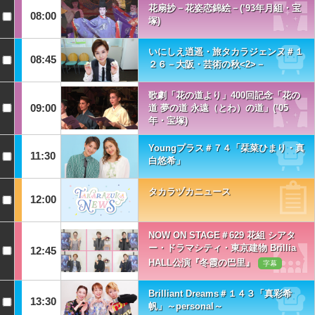
花扇抄－花姿恋錦絵－(’93年月組・宝
08:00
塚)
いにしえ逍遥・旅タカラジェンヌ＃１
08:45
２６－大阪・芸術の秋<2>－
歌劇「花の道より」400回記念「花の
09:00
道 夢の道 永遠（とわ）の道」(’05
年・宝塚)
Youngプラス＃７４「栞菜ひまり・真
11:30
白悠希」
タカラヅカニュース
12:00
NOW ON STAGE＃629 花組 シアタ
ー・ドラマシティ・東京建物 Brillia
12:45
HALL公演『冬霞の巴里』
字幕
Brilliant Dreams＃１４３「真彩希
13:30
帆」～personal～