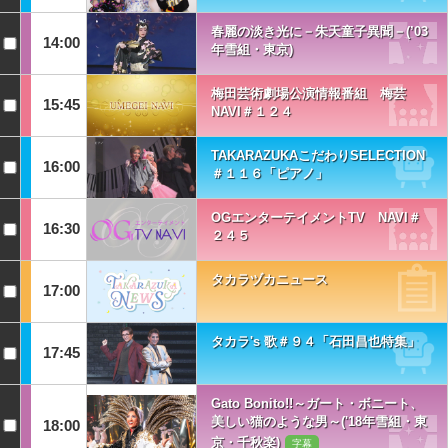
春麗の淡き光に－朱天童子異聞－(’03
14:00
年雪組・東京)
梅田芸術劇場公演情報番組 梅芸
15:45
NAVI＃１２４
TAKARAZUKAこだわりSELECTION
16:00
＃１１６「ピアノ」
OGエンターテイメントTV NAVI＃
16:30
２４５
タカラヅカニュース
17:00
タカラ's 歌＃９４「石田昌也特集」
17:45
Gato Bonito!!～ガート・ボニート、
美しい猫のような男～('18年雪組・東
18:00
京・千秋楽)
字幕