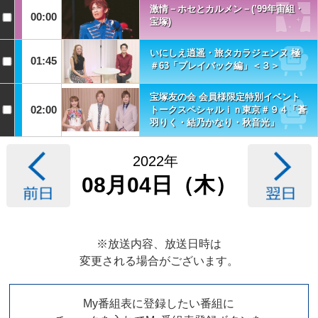
激情－ホセとカルメン－(’99年宙組・
00:00
宝塚)
いにしえ逍遥・旅タカラジェンヌ 極
01:45
＃63「プレイバック編」＜３＞
宝塚友の会 会員様限定特別イベント
02:00
トークスペシャルｉｎ東京＃９４「蒼
羽りく・結乃かなり・秋音光」
2022年
08月04日（木）
※放送内容、放送日時は
変更される場合がございます。
My番組表に登録したい番組に