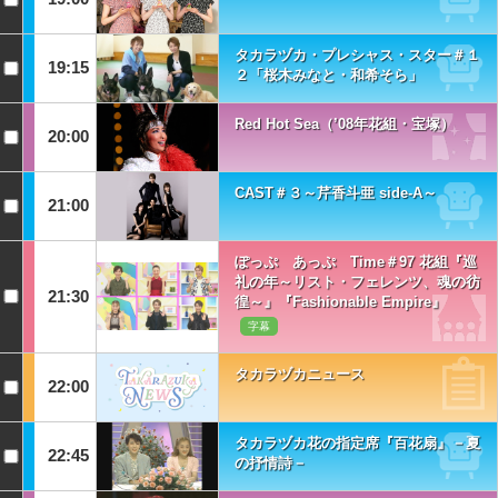
タカラヅカ・プレシャス・スター＃１
19:15
２「桜木みなと・和希そら」
Red Hot Sea（’08年花組・宝塚）
20:00
CAST＃３～芹香斗亜 side-A～
21:00
ぽっぷ あっぷ Time＃97 花組『巡
礼の年～リスト・フェレンツ、魂の彷
21:30
徨～』『Fashionable Empire』
字幕
タカラヅカニュース
22:00
タカラヅカ花の指定席『百花扇』－夏
22:45
の抒情詩－