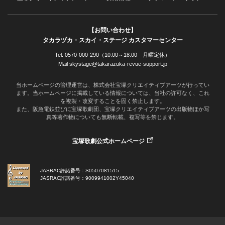
【お問い合わせ】
タカラヅカ・スカイ・ステージ カスタマーセンター
Tel. 0570-000-290（10:00～18:00 月曜定休）
Mail skystage@takarazuka-revue-support.jp
当ホームページの管理運営は、株式会社宝塚クリエイティブアーツが行ってい
ます。当ホームページに掲載している情報については、当社の許可なく、これ
を複製・改変することを固く禁止します。
また、阪急電鉄並びに宝塚歌劇団、宝塚クリエイティブアーツの出版物ほか写
真等著作物についても無断転載、複写等を禁じます。
宝塚歌劇公式ホームページ
JASRAC許諾番号：S0507081515
JASRAC許諾番号：9009941002Y45040