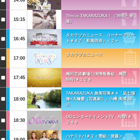
This is TAKARAZUKA！（'98年・香
15:15
港）
タカラヅカニュース コーナーアソー
16:45
ト＃４７「彩風咲奈」＜２＞
タカラヅカニュース
17:00
梅田芸術劇場公演情報番組 梅芸
17:45
NAVI＃１２８
TAKARAZUKA 旅美写美＃４「凪七瑠
18:00
海×大橋愛（写真家）」小樽 美瑛 旭
川
OGエンターテイメントTV NAVI＃
18:30
２４９
ハナコトバ＃２＜雪組・後篇＞
19:00