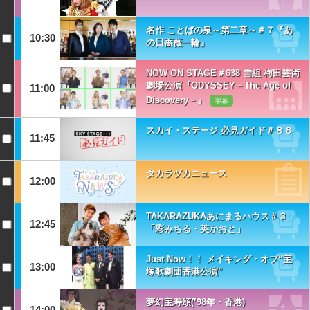
名作 ことばの泉～第二章～＃７『あ
10:30
の日薔薇一輪』
NOW ON STAGE＃638 雪組 梅田芸術
劇場公演『ODYSSEY－The Age of
11:00
Discovery－』
字幕
スカイ・ステージ 必見ガイド＃８６
11:45
タカラヅカニュース
12:00
TAKARAZUKAあにまるハウス＃３
12:45
「彩みちる・英かおと」
Just Now！！ メイキング・オブ“宝
13:00
塚歌劇団香港公演”
夢幻宝寿頌(’98年・香港)
14:00