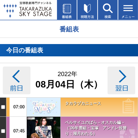
番組表
今日の番組表
2022年
08月04日（木）
タカラヅカニュース
07:00
ベルサイユのばら－オスカル編－
（’06年雪組・宝塚 アンドレ役替
07:45
り：湖月わたる）