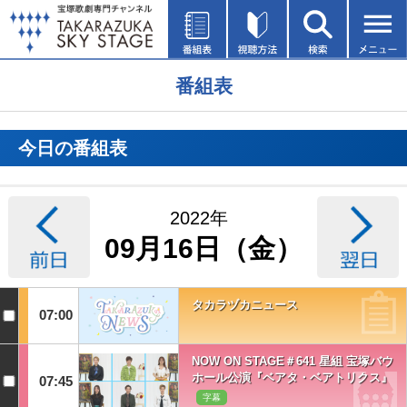
番組表
今日の番組表
2022年
09月16日（金）
タカラヅカニュース
07:00
NOW ON STAGE＃641 星組 宝塚バウ
ホール公演『ベアタ・ベアトリクス』
07:45
字幕