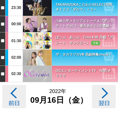
TAKARAZUKAこだわりSELECTION
23:30
＃１２２「ダルマ」＜２＞
小林公平メモリアルトーク＆プチコン
00:00
サート Part 3～姿月あさと×出雲綾～
ぽっぷ あっぷ Time＃98 月組『グ
01:30
レート・ギャツビー』
字幕
ザ・タカラヅカⅧ 花組特集check！
02:00
OGエンターテイメントTV NAVI＃
02:30
２５０
2022年
09月16日（金）