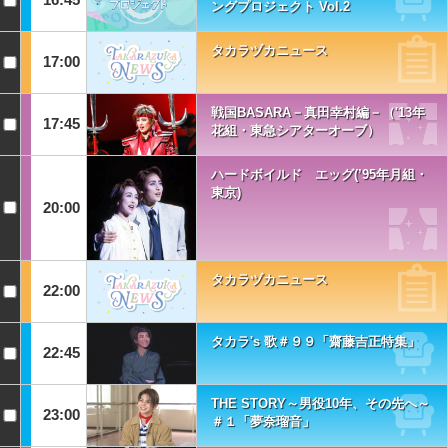
ングプロジェクト Vol.2
タカラヅカニュース
17:00
戦国BASARA－真田幸村編－（'13年
17:45
花組・東急シアターオーブ）
ハードボイルド エッグ(’95年月組・
東京)
20:00
タカラヅカニュース
22:00
タカラ's 歌＃９９「齋藤吉正特集」
22:45
THE STORY～男役10年、その先へ～
23:00
＃１「夢奈瑠音」