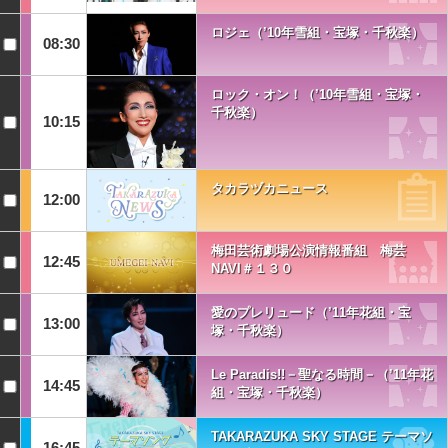
ロジェ（’10年雪組・宝塚・千秋楽）
08:30
ロック・オン！（’10年雪組・宝塚・
千秋楽）
10:15
タカラヅカニュース
12:00
梅田芸術劇場公演情報番組 梅芸
12:45
NAVI＃１３０
愛のプレリュード（’11年花組・宝
13:00
塚・千秋楽）
Le Paradis!!－聖なる時間－（’11年花
14:45
組・宝塚・千秋楽）
TAKARAZUKA SKY STAGE テーマソ
16:45