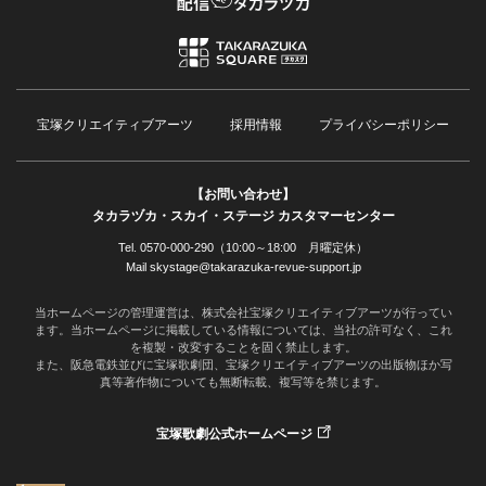
宝塚クリエイティブアーツ
採用情報
プライバシーポリシー
【お問い合わせ】
タカラヅカ・スカイ・ステージ カスタマーセンター
Tel. 0570-000-290（10:00～18:00 月曜定休）
Mail skystage@takarazuka-revue-support.jp
当ホームページの管理運営は、株式会社宝塚クリエイティブアーツが行ってい
ます。当ホームページに掲載している情報については、当社の許可なく、これ
を複製・改変することを固く禁止します。
また、阪急電鉄並びに宝塚歌劇団、宝塚クリエイティブアーツの出版物ほか写
真等著作物についても無断転載、複写等を禁じます。
宝塚歌劇公式ホームページ