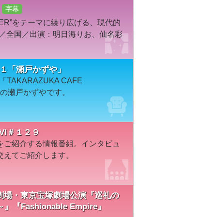
字幕
TER”をテーマに繰り広げる、現代的
組／全国／出演：明日海りお、仙名彩
＃８３１「瀬戸かずや」
AKARAZUKA CAFE
）の瀬戸かずやです。
VI＃１２９
をご紹介する情報番組。インタビュ
交えてご紹介します。
宝塚大劇場・東京宝塚劇場公演『巡礼の
shionable Empire』