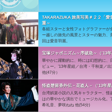
TAKARAZUKA 旅美写美＃２２
重～
各組スターと女性フォトグラファーが
ー越しの旅先の風景とスターの魅力、
回は愛音羽麗。
宝塚ジャポニズム～序破急～（’13
華やかに躍動的に、時には幻想的に、
ビュー。'13年星組／台湾・千秋楽／
他(47分）
怪盗楚留香外伝－花盗人－（’13年
台湾娯楽小説の人気キャラクター、怪
はの華やかな演出でミュージカル化。'
希礼音、夢咲ねね 他(54分)