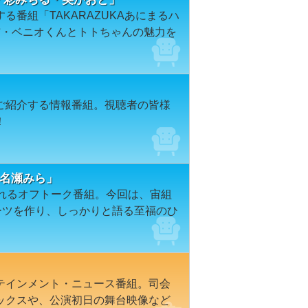
番組「TAKARAZUKAあにまるハ
猫・ベニオくんとトトちゃんの魅力を
ご紹介する情報番組。視聴者の皆様
！
真名瀬みら」
られるオフトーク番組。今回は、宙組
ーツを作り、しっかりと語る至福のひ
テインメント・ニュース番組。司会
ックスや、公演初日の舞台映像など