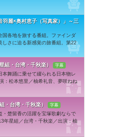
「愛音羽麗×奥村恵子（写真家）」～三
全国各地を旅する番組。ファインダ
美しさに迫る新感覚の旅番組。第22
年星組・台湾・千秋楽）
字幕
日本舞踊に乗せて綴られる日本物レ
出演：松本悠里／柚希礼音、夢咲ねね
星組・台湾・千秋楽）
字幕
盗・楚留香の活躍を宝塚歌劇ならで
13年星組／台湾・千秋楽／出演：柚