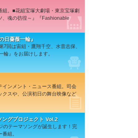
番組。■花組宝塚大劇場・東京宝塚劇
の彷徨～』『Fashionable
あの日薔薇一輪』
第7回は宙組・鷹翔千空、水音志保、
薇一輪』をお届けします。
テインメント・ニュース番組。司会
ックスや、公演初日の舞台映像など
マソングプロジェクト Vol.2
ージのテーマソングが誕生します！完
ー番組。