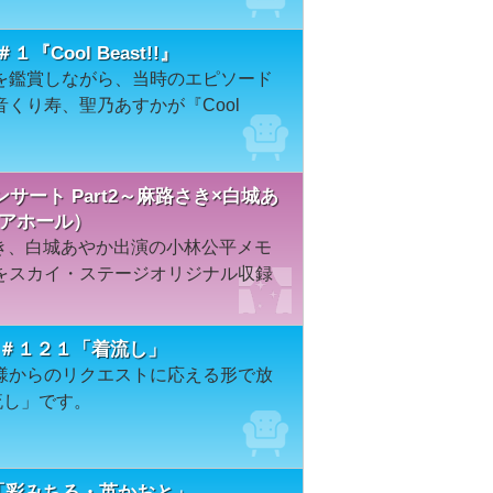
y＃１『Cool Beast!!』
を鑑賞しながら、当時のエピソード
くり寿、聖乃あすかが『Cool
ート Part2～麻路さき×白城あ
リアホール）
さき、白城あやか出演の小林公平メモ
をスカイ・ステージオリジナル収録
ION＃１２１「着流し」
様からのリクエストに応える形で放
流し」です。
３「彩みちる・英かおと」