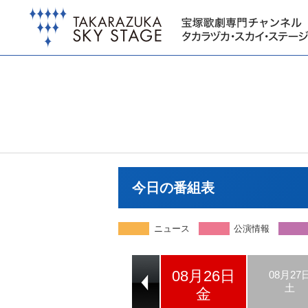
今日の番組表
ニュース
公演情報
08月26日
08月24日
08月25日
08月27
水
木
土
金