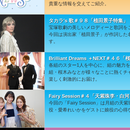
貴重な情報を交えてご紹介。
タカラ's 歌＃９８「植田景子特集」
宝塚歌劇の美しいメロディーと歌詞を
今回は演出家「植田景子」が作詞した
す。
Brilliant Dreams ＋NEXT＃４
各組のスター1人を中心に、組の魅力
組・桜木みなとが様々なことに熱くチ
楽しく刺激的にお届け。
Fairy Session＃４「天紫珠李
今回の「Fairy Session」は月組
役・愛希れいかをゲストに娘役の心得