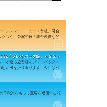
テインメント・ニュース番組。司会
ックスや、公演初日の舞台映像など
＃82「プレイバック編」＜２２＞
ターが巡る旅番組をプレイバック！
の思い出を振り返ります！今回はパ
公演の千秋楽をもって宝塚を退団する花