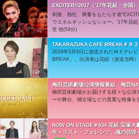
EXCITER!!2017（’17年花組・全国）
刺激、熱狂、興奮をもたらす者“EXCI
でエネルギッシュなショー。'17年花
世 他(59分)
TAKARAZUKA CAFE BREAK
2018年3月9日に放送されたＭＸテレビ「T
BREAK」。出演者は花組（放送当時
梅田芸術劇場公演情報番組 梅芸NA
梅田芸術劇場がお届けする様々な公演
ーや舞台、稽古場などの貴重な映像を
NOW ON STAGE＃634 花組 
年～リスト・フェレンツ、魂の彷徨～』『Fa