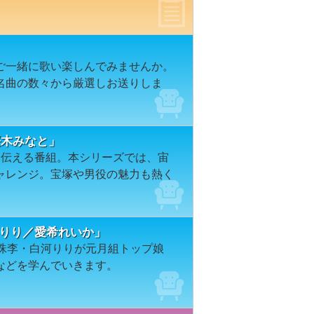
ご一緒に歌い楽しんでみませんか。
名曲の数々から厳選しお送りしま
６「桜木みなと」
を伝える番組。本シリーズでは、宙
ャレンジ。宝塚や男役の魅力も熱く
・白河りり／愛希れいか」
の天紫珠李・白河りりが元月組トップ娘
などを学んでいきます。