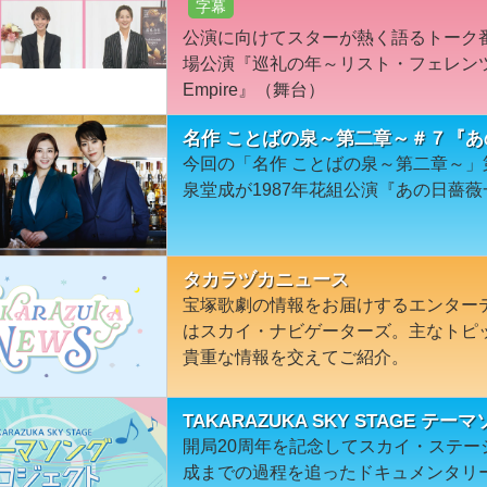
字幕
公演に向けてスターが熱く語るトーク
場公演『巡礼の年～リスト・フェレンツ、魂
Empire』（舞台）
名作 ことばの泉～第二章～＃７『
今回の「名作 ことばの泉～第二章～」
泉堂成が1987年花組公演『あの日薔
タカラヅカニュース
宝塚歌劇の情報をお届けするエンター
はスカイ・ナビゲーターズ。主なトピ
貴重な情報を交えてご紹介。
TAKARAZUKA SKY STAGE テー
開局20周年を記念してスカイ・ステ
成までの過程を追ったドキュメンタリ