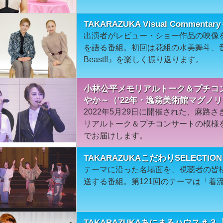
TAKARAZUKA Visual Commentar
出演者がレビュー・ショー作品の映像
を語る番組。初回は花組の水美舞斗、音
Beast!!』を楽しく振り返ります。
小林公平メモリアルトーク＆プチコンサ
やか～（’22年・逸翁美術館マグノ
2022年5月29日に開催された、麻路
リアルトーク＆プチコンサートの模様
でお届けします。
TAKARAZUKAこだわりSELECT
テーマに沿った名場面を、視聴者の皆
送する番組。第121回のテーマは「着
TAKARAZUKAあにまるハウス＃