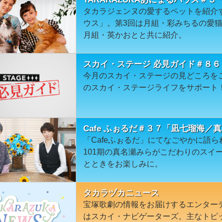
タカラジェンヌの愛するペットを紹介する
ウス」。第3回は月組・彩みちるの愛
月組・英かおとと共に紹介。
スカイ・ステージ 必見ガイド＃８６
今月のスカイ・ステージの見どころを
のスカイ・ステージライフをサポート
Cafe ふぉるだ＃３７「凪七瑠海／
「Cafeふぉるだ」にてなごやかに語
101期の真名瀬みらがこだわりのスイ
とときをお楽しみに。
タカラヅカニュース
宝塚歌劇の情報をお届けするエンター
はスカイ・ナビゲーターズ。主なトピ