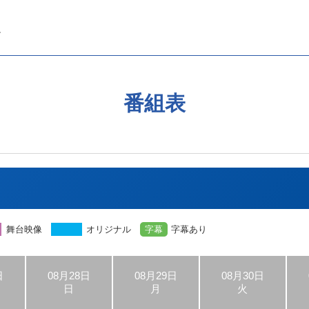
番組表
舞台映像
オリジナル
字幕
字幕あり
日
08月28日
08月29日
08月30日
日
月
火