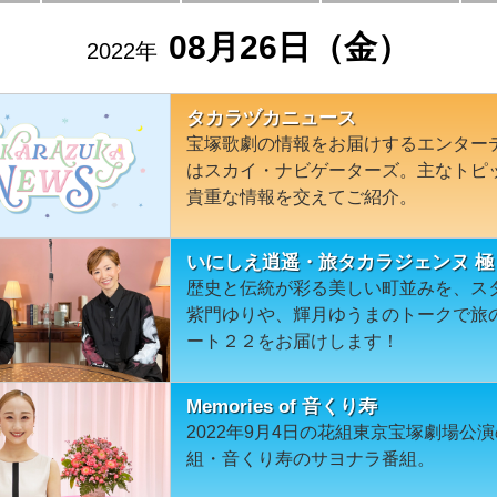
08月26日（金）
2022年
タカラヅカニュース
宝塚歌劇の情報をお届けするエンター
はスカイ・ナビゲーターズ。主なトピ
貴重な情報を交えてご紹介。
いにしえ逍遥・旅タカラジェンヌ 極
歴史と伝統が彩る美しい町並みを、ス
紫門ゆりや、輝月ゆうまのトークで旅
ート２２をお届けします！
Memories of 音くり寿
2022年9月4日の花組東京宝塚劇場
組・音くり寿のサヨナラ番組。