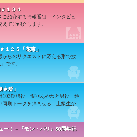
I＃１３４
をご紹介する情報番組。インタビュ
交えてご紹介します。
ION＃１２５「花束」
様からのリクエストに応える形で放
束」です。
紗蘭令愛」
103期娘役・愛羽あやねと男役・紗
い同期トークを弾ませる。上級生か
ビュー！－『モン・パリ』80周年記