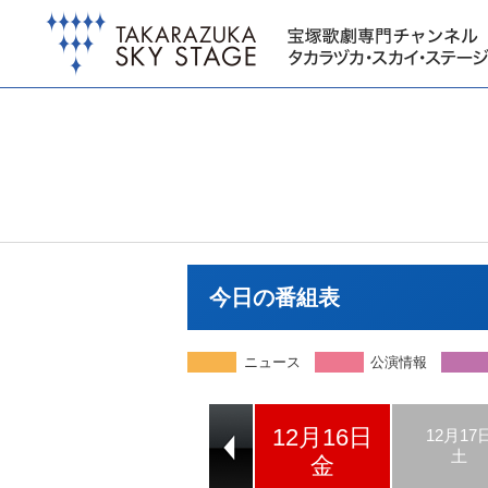
今日の番組表
ニュース
公演情報
12月16日
12月14日
12月15日
12月17
水
木
土
金