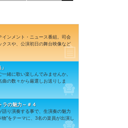
テインメント・ニュース番組。司会
ックスや、公演初日の舞台映像など
集」
ご一緒に歌い楽しんでみませんか。
名曲の数々から厳選しお送りしま
トラの魅力～＃４
が語り演奏する事で、生演奏の魅力
本物”をテーマに、3名の楽員が出演し