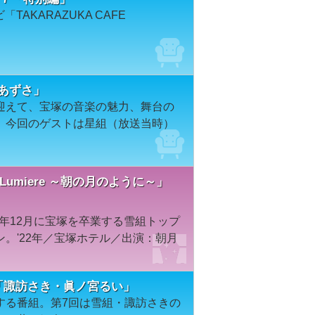
TAKARAZUKA CAFE
城あずさ」
迎えて、宝塚の音楽の魅力、舞台の
。今回のゲストは星組（放送当時）
umiere ～朝の月のように～」
同年12月に宝塚を卒業する雪組トップ
。'22年／宝塚ホテル／出演：朝月
７「諏訪さき・眞ノ宮るい」
する番組。第7回は雪組・諏訪さきの