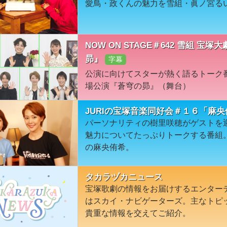
愛鳥・政くんの魅力を雪組・眞ノ宮る
NOW ON STAGE＃642 雪組 
昴』
字幕
公演に向けてスターが熱く語るトーク
場公演『蒼穹の昴』（舞台）
JURIの宝塚音楽同好会＃１６「麻
パーソナリティの樹里咲穂がゲストを
魅力についてたっぷりトークする番組
の麻央侑希。
タカラヅカニュース
宝塚歌劇の情報をお届けするエンター
はスカイ・ナビゲーターズ。主なトピ
貴重な情報を交えてご紹介。