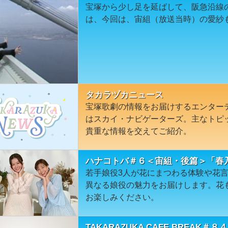
宝塚から少し足を延ばして、阪急沿線
は、今回は、宙組（放送当時）の愛紗
タカラヅカニュース
宝塚歌劇の情報をお届けするエンター
はスカイ・ナビゲーターズ。主なトピ
貴重な情報を交えてご紹介。
ハナコトバ＃６＜宙組・後篇＞「春
若手娘役3人が花にまつわる体験や花
異なる娘役の魅力をお届けします。花
お楽しみください。
TAKARAZUKA CAFE BREAK＃