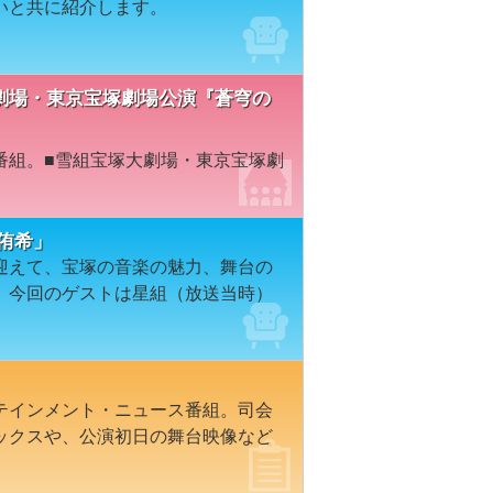
いと共に紹介します。
宝塚大劇場・東京宝塚劇場公演『蒼穹の
番組。■雪組宝塚大劇場・東京宝塚劇
央侑希」
迎えて、宝塚の音楽の魅力、舞台の
。今回のゲストは星組（放送当時）
テインメント・ニュース番組。司会
ックスや、公演初日の舞台映像など