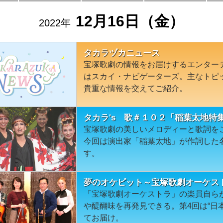
12月16日（金）
2022年
タカラヅカニュース
宝塚歌劇の情報をお届けするエンター
はスカイ・ナビゲーターズ。主なトピ
貴重な情報を交えてご紹介。
タカラ's 歌＃１０２「稲葉太地特
宝塚歌劇の美しいメロディーと歌詞を
今回は演出家「稲葉太地」が作詞した
す。
夢のオケピット～宝塚歌劇オーケス
「宝塚歌劇オーケストラ」の楽員自ら
や醍醐味を再発見できる。第4回は“日
てお届け。