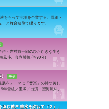
場公演をもって宝塚を卒業する、雪組・
ューと舞台映像で綴ります。
幕
舎侍・吉村貫一郎のひたむきな生き
風斗、真彩希帆 他(98分)
宝塚）
字幕
発展をテーマに「音楽」の持つ美し
19年雪組／宝塚／出演：望海風斗、
を望む神戸 垂水を訪ねて（２）」