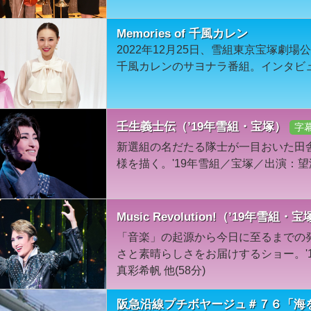
Memories of 千風カレン
2022年12月25日、雪組東京宝塚劇
千風カレンのサヨナラ番組。インタビ
壬生義士伝（’19年雪組・宝塚）
字
新選組の名だたる隊士が一目おいた田
様を描く。'19年雪組／宝塚／出演：望海
Music Revolution!（’19年雪組・
「音楽」の起源から今日に至るまでの
さと素晴らしさをお届けするショー。'
真彩希帆 他(58分)
阪急沿線プチボヤージュ＃７６「海