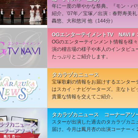
年に一度の華やかな祭典。『モン・パ
紹介。'07年／宝塚／出演：春野寿美
轟悠、大和悠河 他（144分）
OGエンターテイメントTV NAVI＃
OGのエンターテインメント情報を様
演の稽古場の様子や本人のインタビュ
たっぷりとご紹介します。
タカラヅカニュース
宝塚歌劇の情報をお届けするエンター
はスカイ・ナビゲーターズ。主なトピ
貴重な情報を交えてご紹介。
タカラヅカニュース コーナーアソ
スターが出演した過去のタカラヅカニ
届け。今月は鳳月杏の出演コーナー＜