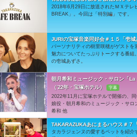
2018年6月29日に放送されたＭＸテレビ「
BREAK」。今回は「特別編」です。
JURIの宝塚音楽同好会＃１５「壱
パーソナリティの樹里咲穂がゲストを
魅力についてたっぷりトークする番組
の壱城あずさ。
朝月希和ミュージック・サロン「La L
（'22年・宝塚ホテル）
字幕
2022年11月に宝塚ホテルで開催の、
娘役・朝月希和のミュージック・サロン
希和 他
TAKARAZUKAあにまるハウス＃
タカラジェンヌの愛するペットを紹介