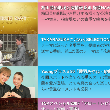
梅田芸術劇場公演情報番組 梅芸NAV
梅田芸術劇場がお届けする様々な公演
ーや舞台、稽古場などの貴重な映像を
TAKARAZUKAこだわりSELECT
テーマに沿った名場面を、視聴者の皆
送する番組。第125回のテーマは「花
Youngプラス＃80「愛羽あやね・
今回スポットを当てる若手スターは雪組
蘭令愛が登場。とても息の合った楽し
らの貴重なコメントも必見！
TCAスペシャル2007「アロー！レ
念－」(’07年・宝塚)