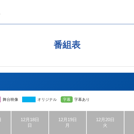
番組表
舞台映像
オリジナル
字幕
字幕あり
日
12月18日
12月19日
12月20日
日
月
火