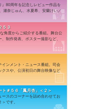
リ』80周年を記念しレビュー作品を
礼、瀬奈じゅん、水夏希、安蘭けい／
２５３
々な角度からご紹介する番組。舞台公
ー、制作発表、ポスター撮影など、
テインメント・ニュース番組。司会
ックスや、公演初日の舞台映像など
ート＃５６「鳳月杏」＜２＞
ュースのコーナーを詰め合わせてお
２＞です。