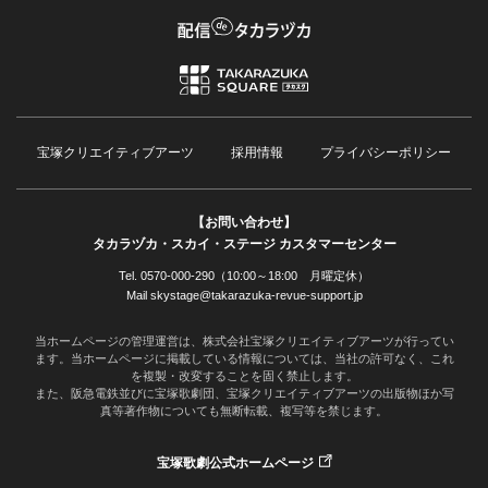
宝塚クリエイティブアーツ
採用情報
プライバシーポリシー
【お問い合わせ】
タカラヅカ・スカイ・ステージ カスタマーセンター
Tel. 0570-000-290（10:00～18:00 月曜定休）
Mail skystage@takarazuka-revue-support.jp
当ホームページの管理運営は、株式会社宝塚クリエイティブアーツが行ってい
ます。当ホームページに掲載している情報については、当社の許可なく、これ
を複製・改変することを固く禁止します。
また、阪急電鉄並びに宝塚歌劇団、宝塚クリエイティブアーツの出版物ほか写
真等著作物についても無断転載、複写等を禁じます。
宝塚歌劇公式ホームページ