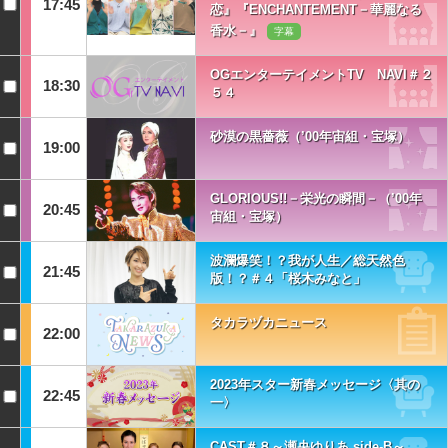
17:45
恋』『ENCHANTEMENT－華麗なる
香水－』
字幕
OGエンターテイメントTV NAVI＃２
18:30
５４
砂漠の黒薔薇（’00年宙組・宝塚）
19:00
GLORIOUS!!－栄光の瞬間－（’00年
20:45
宙組・宝塚）
波瀾爆笑！？我が人生／総天然色
21:45
版！？＃４「桜木みなと」
タカラヅカニュース
22:00
2023年スター新春メッセージ〈其の
22:45
一〉
CAST＃８～瀬央ゆりあ side-B～