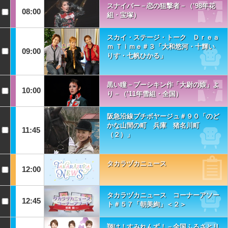
スナイパー－恋の狙撃者－（’98年花
08:00
組・宝塚）
スカイ・ステージ・トーク Ｄｒｅａ
ｍ Ｔｉｍｅ＃３「大和悠河・十輝い
09:00
りす・七帆ひかる」
黒い瞳－プーシキン作「大尉の娘」よ
10:00
り－（’11年雪組・全国）
阪急沿線プチボヤージュ＃９０「のど
かな山間の町 兵庫 猪名川町
11:45
（２）」
タカラヅカニュース
12:00
タカラヅカニュース コーナーアソー
12:45
ト＃５７「朝美絢」＜２＞
翔け！すみれんず！－全国ふるさとリ