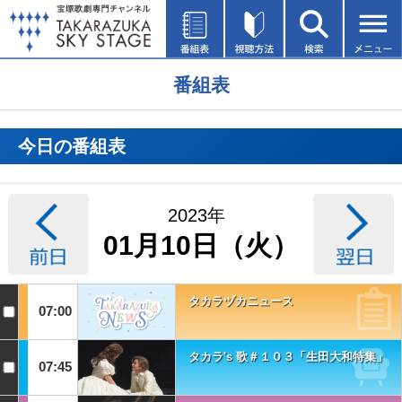
番組表
今日の番組表
2023年
01月10日（火）
タカラヅカニュース
07:00
タカラ's 歌＃１０３「生田大和特集」
07:45