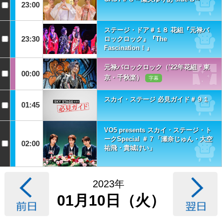
23:00
ステージ・ドア＃１８ 花組『元禄バ
23:30
ロックロック』『The
Fascination！』
元禄バロックロック（’22年花組・東
00:00
京・千秋楽）
字幕
スカイ・ステージ 必見ガイド＃９１
01:45
VO5 presents スカイ・ステージ・ト
ークSpecial ＃７「瀬奈じゅん・大空
02:00
祐飛・貴城けい」
2023年
01月10日（火）