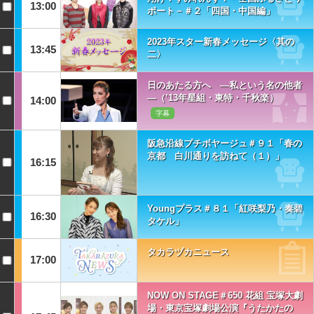
13:00
ポート－＃２「四国・中国編」
2023年スター新春メッセージ〈其の
13:45
二〉
日のあたる方へ ―私という名の他者
―（’13年星組・東特・千秋楽）
14:00
字幕
阪急沿線プチボヤージュ＃９１「春の
京都 白川通りを訪ねて（１）」
16:15
Youngプラス＃８１「紅咲梨乃・奏碧
16:30
タケル」
タカラヅカニュース
17:00
NOW ON STAGE＃650 花組 宝塚大劇
場・東京宝塚劇場公演『うたかたの