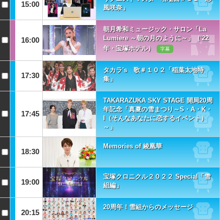
15:00
風咲奈」
朝月希和ミュージック・サロン「La
Lumiere ～朝の月のように～」（'22
16:00
年・宝塚ホテル）
字幕
タカラ's 歌＃１０２「稲葉太地特
17:30
集」
TAKARAZUKA SKY STAGE 開局20周
年記念「真夏の雪まつり～S・A・K・
17:45
I（そんなあなたに恋するイベント）
～」
Memories of 綾凰華
18:30
宝塚クロニクル２０２２ Special「雪
19:00
組編」
20周年！雪組からのメッセージ
20:15