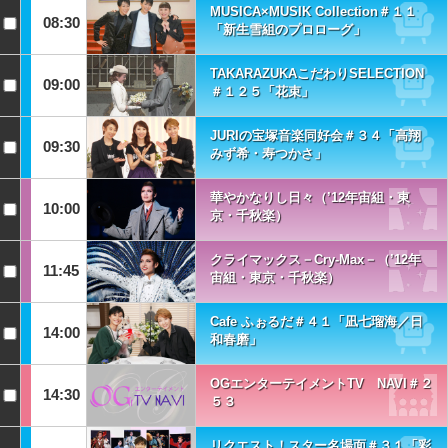
MUSICA×MUSIK Collection＃１１
08:30
「新生雪組のプロローグ」
TAKARAZUKAこだわりSELECTION
09:00
＃１２５「花束」
JURIの宝塚音楽同好会＃３４「高翔
09:30
みず希・寿つかさ」
華やかなりし日々（’12年宙組・東
10:00
京・千秋楽）
クライマックス－Cry‐Max－（’12年
11:45
宙組・東京・千秋楽）
Cafe ふぉるだ＃４１「凪七瑠海／日
14:00
和春磨」
OGエンターテイメントTV NAVI＃２
14:30
５３
リクエスト！スター名場面＃３１「彩