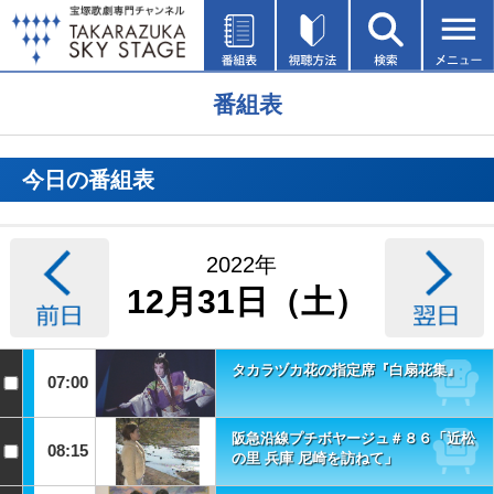
番組表
今日の番組表
2022年
12月31日（土）
タカラヅカ花の指定席『白扇花集』
07:00
阪急沿線プチボヤージュ＃８６「近松
08:15
の里 兵庫 尼崎を訪ねて」