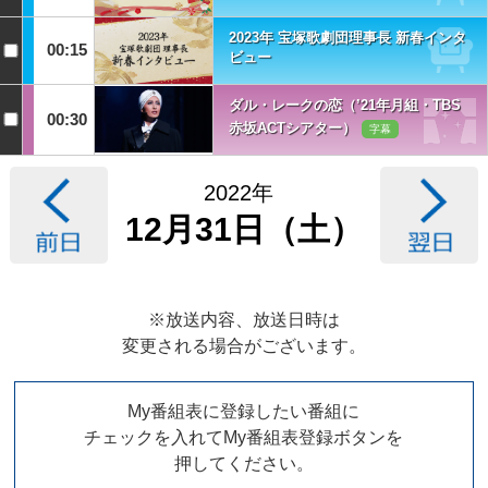
2023年 宝塚歌劇団理事長 新春インタ
00:15
ビュー
ダル・レークの恋（’21年月組・TBS
00:30
赤坂ACTシアター）
字幕
2022年
12月31日（土）
※放送内容、放送日時は
変更される場合がございます。
My番組表に登録したい番組に
チェックを入れてMy番組表登録ボタンを
押してください。