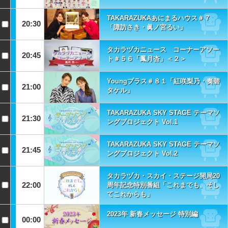
TAKARAZUKAあにまるハウス＃７
20:30
「諏訪さき・眞ノ宮るい」
タカラヅカニュース コーナーアソー
20:45
ト＃５６「鳳月杏」＜２＞
Youngプラス＃８１「紅咲梨乃・奏碧
21:00
タケル」
TAKARAZUKA SKY STAGE テーマソ
21:30
ングプロジェクト Vol.1
TAKARAZUKA SKY STAGE テーマソ
21:45
ングプロジェクト Vol.2
タカラヅカ・スカイ・ステージ開局20
22:00
周年記念特別番組「これまでも、そし
てこれからも」
2023年 新春メッセージ 特別編
00:00