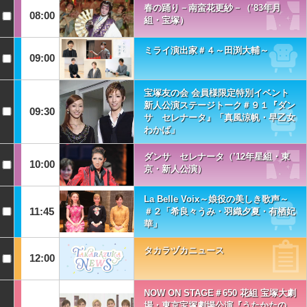
春の踊り－南蛮花更紗－（’83年月
08:00
組・宝塚）
ミライ演出家＃４～田渕大輔～
09:00
宝塚友の会 会員様限定特別イベント
新人公演ステージトーク＃９１『ダン
09:30
サ セレナータ』「真風涼帆・早乙女
わかば」
ダンサ セレナータ（’12年星組・東
10:00
京・新人公演）
La Belle Voix～娘役の美しき歌声～
11:45
＃２「希良々うみ・羽織夕夏・有栖妃
華」
タカラヅカニュース
12:00
NOW ON STAGE＃650 花組 宝塚大劇
場・東京宝塚劇場公演『うたかたの