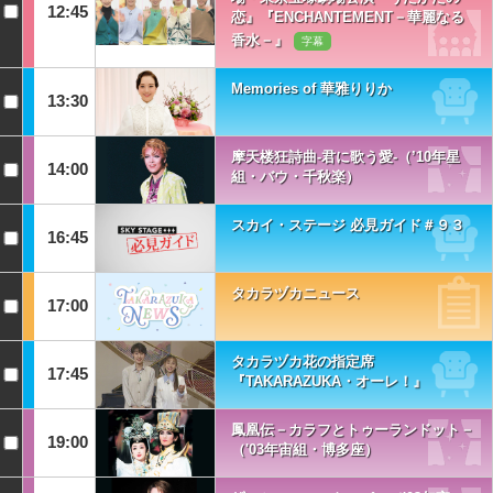
12:45
恋』『ENCHANTEMENT－華麗なる
香水－』
字幕
Memories of 華雅りりか
13:30
摩天楼狂詩曲-君に歌う愛-（’10年星
14:00
組・バウ・千秋楽）
スカイ・ステージ 必見ガイド＃９３
16:45
タカラヅカニュース
17:00
タカラヅカ花の指定席
17:45
『TAKARAZUKA・オーレ！』
鳳凰伝－カラフとトゥーランドット－
19:00
（'03年宙組・博多座）