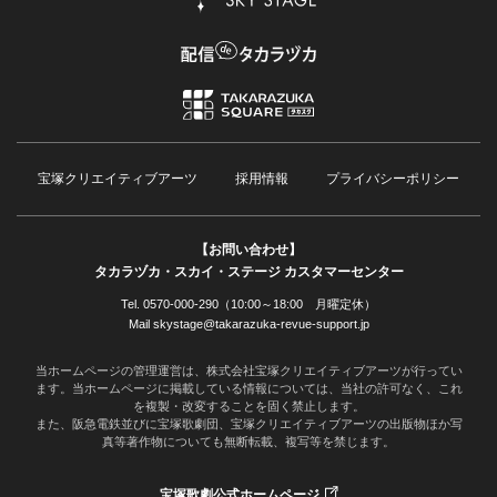
宝塚クリエイティブアーツ
採用情報
プライバシーポリシー
【お問い合わせ】
タカラヅカ・スカイ・ステージ カスタマーセンター
Tel. 0570-000-290（10:00～18:00 月曜定休）
Mail skystage@takarazuka-revue-support.jp
当ホームページの管理運営は、株式会社宝塚クリエイティブアーツが行ってい
ます。当ホームページに掲載している情報については、当社の許可なく、これ
を複製・改変することを固く禁止します。
また、阪急電鉄並びに宝塚歌劇団、宝塚クリエイティブアーツの出版物ほか写
真等著作物についても無断転載、複写等を禁じます。
宝塚歌劇公式ホームページ