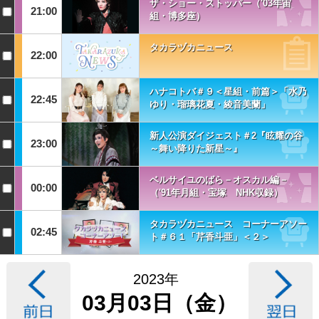
ザ・ショー・ストッパー（'03年宙
21:00
組・博多座）
タカラヅカニュース
22:00
ハナコトバ＃９＜星組・前篇＞「水乃
22:45
ゆり・瑠璃花夏・綾音美蘭」
新人公演ダイジェスト＃2『眩耀の谷
23:00
～舞い降りた新星～』
ベルサイユのばら－オスカル編－
00:00
（'91年月組・宝塚 NHK収録）
タカラヅカニュース コーナーアソー
02:45
ト＃６１「芹香斗亜」＜２＞
2023年
03月03日（金）