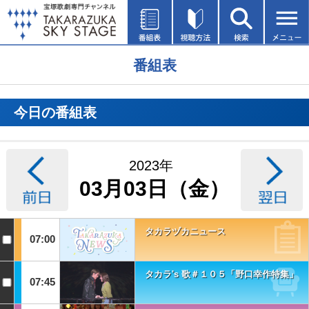
番組表
今日の番組表
2023年
03月03日（金）
タカラヅカニュース
07:00
タカラ's 歌＃１０５「野口幸作特集」
07:45