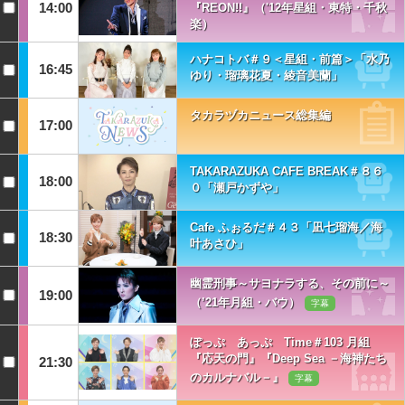
14:00
『REON!!』（'12年星組・東特・千秋
楽）
ハナコトバ＃９＜星組・前篇＞「水乃
16:45
ゆり・瑠璃花夏・綾音美蘭」
タカラヅカニュース総集編
17:00
TAKARAZUKA CAFE BREAK＃８６
18:00
０「瀬戸かずや」
Cafe ふぉるだ＃４３「凪七瑠海／海
18:30
叶あさひ」
幽霊刑事～サヨナラする、その前に～
19:00
（’21年月組・バウ）
字幕
ぽっぷ あっぷ Time＃103 月組
『応天の門』『Deep Sea －海神たち
21:30
のカルナバル－』
字幕