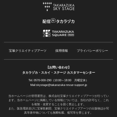
宝塚クリエイティブアーツ
採用情報
プライバシーポリシー
【お問い合わせ】
タカラヅカ・スカイ・ステージ カスタマーセンター
Tel. 0570-000-290（10:00～18:00 月曜定休）
Mail skystage@takarazuka-revue-support.jp
当ホームページの管理運営は、株式会社宝塚クリエイティブアーツが行ってい
ます。当ホームページに掲載している情報については、当社の許可なく、これ
を複製・改変することを固く禁止します。
また、阪急電鉄並びに宝塚歌劇団、宝塚クリエイティブアーツの出版物ほか写
真等著作物についても無断転載、複写等を禁じます。