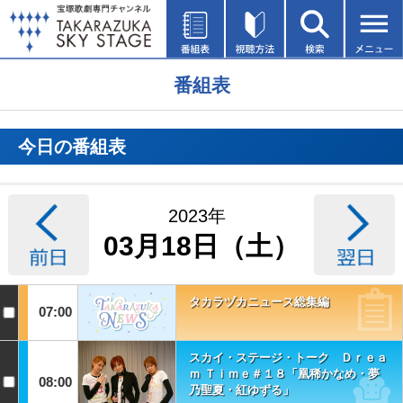
番組表
今日の番組表
2023年
03月18日（土）
タカラヅカニュース総集編
07:00
スカイ・ステージ・トーク Ｄｒｅａ
ｍ Ｔｉｍｅ＃１８「凰稀かなめ・夢
08:00
乃聖夏・紅ゆずる」