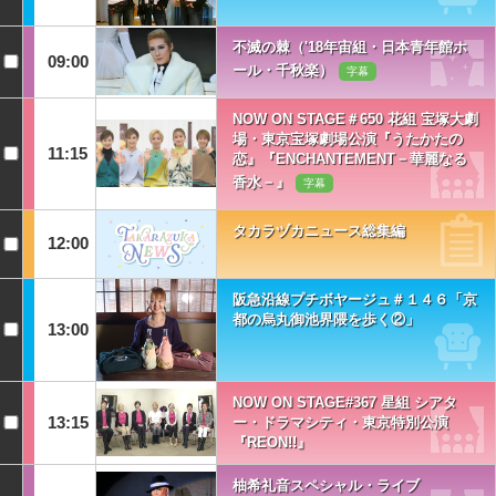
不滅の棘（'18年宙組・日本青年館ホ
09:00
ール・千秋楽）
字幕
NOW ON STAGE＃650 花組 宝塚大劇
場・東京宝塚劇場公演『うたかたの
11:15
恋』『ENCHANTEMENT－華麗なる
香水－』
字幕
タカラヅカニュース総集編
12:00
阪急沿線プチボヤージュ＃１４６「京
都の烏丸御池界隈を歩く②」
13:00
NOW ON STAGE#367 星組 シアタ
13:15
ー・ドラマシティ・東京特別公演
『REON!!』
柚希礼音スペシャル・ライブ