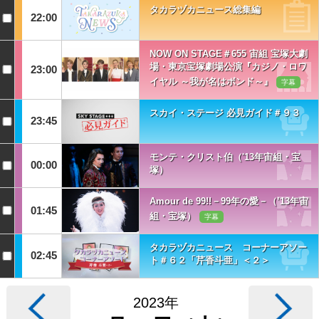
タカラヅカニュース総集編
22:00
NOW ON STAGE＃655 宙組 宝塚大劇
場・東京宝塚劇場公演『カジノ・ロワ
23:00
イヤル ～我が名はボンド～』
字幕
スカイ・ステージ 必見ガイド＃９３
23:45
モンテ・クリスト伯（'13年宙組・宝
00:00
塚）
Amour de 99!!－99年の愛－（’13年宙
01:45
組・宝塚）
字幕
タカラヅカニュース コーナーアソー
02:45
ト＃６２「芹香斗亜」＜２＞
2023年