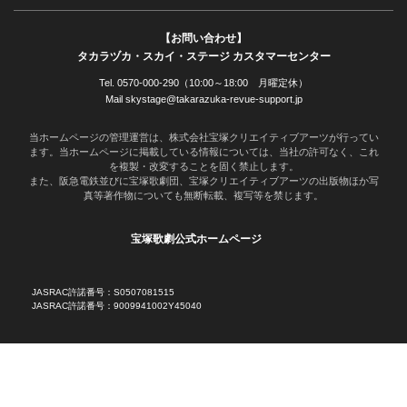
【お問い合わせ】
タカラヅカ・スカイ・ステージ カスタマーセンター
Tel. 0570-000-290（10:00～18:00 月曜定休）
Mail skystage@takarazuka-revue-support.jp
当ホームページの管理運営は、株式会社宝塚クリエイティブアーツが行ってい
ます。当ホームページに掲載している情報については、当社の許可なく、これ
を複製・改変することを固く禁止します。
また、阪急電鉄並びに宝塚歌劇団、宝塚クリエイティブアーツの出版物ほか写
真等著作物についても無断転載、複写等を禁じます。
宝塚歌劇公式ホームページ
JASRAC許諾番号：S0507081515
JASRAC許諾番号：9009941002Y45040
©宝塚歌劇 ©宝塚クリエイティブアーツ