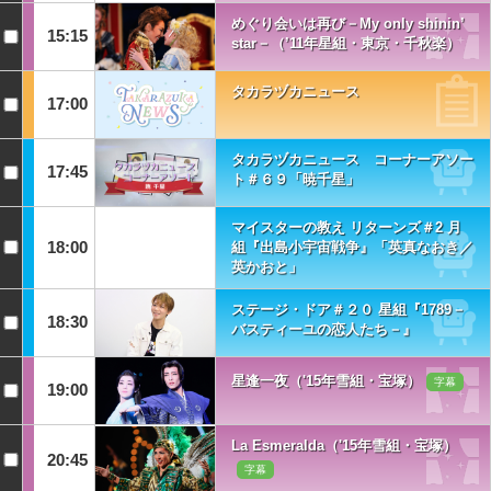
めぐり会いは再び－My only shinin’
15:15
star－（’11年星組・東京・千秋楽）
タカラヅカニュース
17:00
タカラヅカニュース コーナーアソー
17:45
ト＃６９「暁千星」
マイスターの教え リターンズ＃2 月
18:00
組『出島小宇宙戦争』「英真なおき／
英かおと」
ステージ・ドア＃２０ 星組『1789－
18:30
バスティーユの恋人たち－』
星逢一夜（'15年雪組・宝塚）
字幕
19:00
La Esmeralda（'15年雪組・宝塚）
20:45
字幕