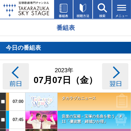
番組表
今日の番組表
2023年
07月07日（金）
タカラヅカニュース
07:00
音楽の宝箱－宝塚の名曲を歌う－＃
07:45
11「優波慧・綺城ひか理」