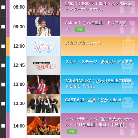
宝塚パリ祭2005（’05年・ホテル阪急
08:00
インターナショナル）
Action！（’95年星組・ドラマシテ
09:30
ィ）
字幕
タカラヅカニュース
12:00
スカイ・ステージ 必見ガイド＃９７
12:45
TAKARAZUKAこだわりSELECTION
13:00
＃１３１「パリ」
CAST＃13～星風まどか side-A～
13:30
ノバ・ボサ・ノバ－盗まれたカルナバ
ル－（’11年星組・東京・千秋楽）
14:00
字幕