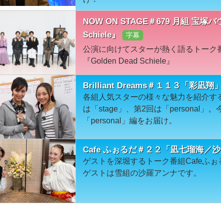
NOW ON STAGE＃679 月組 宝塚バ
Schiele』
字幕
公演に向けてスターが熱く語るトーク
『Golden Dead Schiele』
Brilliant Dreams＃１１３「彩凪翔」
各組人気スターの様々な魅力を紹介す
は「stage」、第2回は「personal
「personal」編をお届け。
Cafe ふぉるだ＃２２「凪七瑠海／
ゲストを深堀するトーク番組Cafeふ
ゲストは雪組の沙羅アンナです。