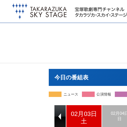
今日の番組表
ニュース
公演情報
02月03日
02月01日
02月02日
02月04
木
金
日
土