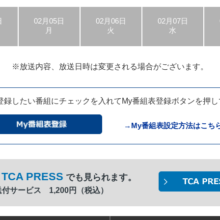
日
02月05日
02月06日
02月07日
月
火
水
※放送内容、放送日時は
変更される場合がございます。
登録したい番組に
チェックを入れてMy番組表登録ボタンを
押し
→My番組表設定方法はこち
TCA PRESS
でも見られます。
間送付サービス 1,200円（税込）