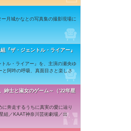
スター月城かなとの写真集の撮影現場に
星組『ザ・ジェントル・ライアー』
ェントル・ライアー』を、主演の瀬央ゆ
ーと阿吽の呼吸、真面目さと楽しさ
、紳士と淑女のゲーム～（’22年星
めに奔走するうちに真実の愛に辿り
星組／KAAT神奈川芸術劇場／出