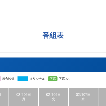
番組表
舞台映像
オリジナル
字幕
字幕あり
日
02月05日
02月06日
02月07日
月
火
水