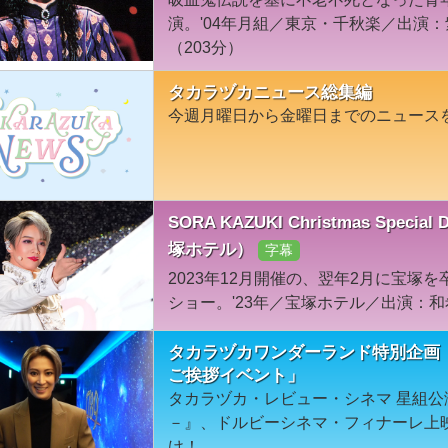
演。'04年月組／東京・千秋楽／出演
（203分）
タカラヅカニュース総集編
今週月曜日から金曜日までのニュース
SORA KAZUKI Christmas Specia
塚ホテル）
字幕
2023年12月開催の、翌年2月に宝塚
ショー。'23年／宝塚ホテル／出演：和
タカラヅカワンダーランド特別企画
ご挨拶イベント」
タカラヅカ・レビュー・シネマ 星組公
－』、ドルビーシネマ・フィナーレ上
け！