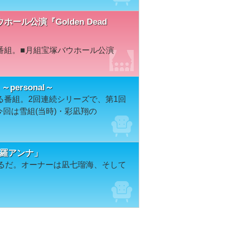
ウホール公演『Golden Dead
番組。■月組宝塚バウホール公演
～personal～
る番組。2回連続シリーズで、第1回
」。今回は雪組(当時)・彩凪翔の
沙羅アンナ」
ぉるだ。オーナーは凪七瑠海、そして