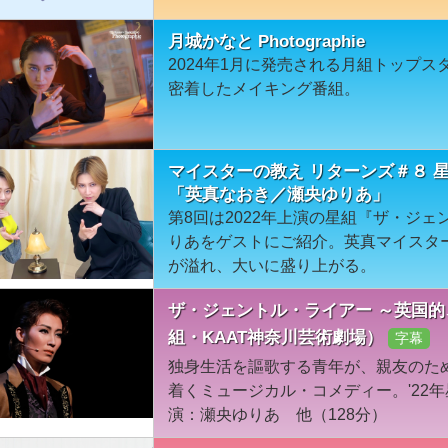
月城かなと Photographie
2024年1月に発売される月組トップ
密着したメイキング番組。
マイスターの教え リターンズ＃８ 
「英真なおき／瀬央ゆりあ」
第8回は2022年上演の星組『ザ・ジ
りあをゲストにご紹介。英真マイスタ
が溢れ、大いに盛り上がる。
ザ・ジェントル・ライアー ～英国的
組・KAAT神奈川芸術劇場）
字幕
独身生活を謳歌する青年が、親友のた
着くミュージカル・コメディー。'22年
演：瀬央ゆりあ 他（128分）