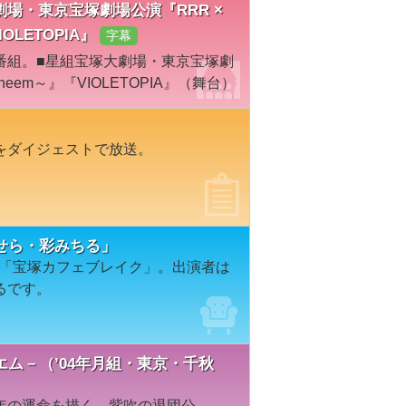
塚大劇場・東京宝塚劇場公演『RRR ×
IOLETOPIA』
字幕
番組。■星組宝塚大劇場・東京宝塚劇
～√Bheem～』『VIOLETOPIA』（舞台）
をダイジェストで放送。
せら・彩みちる」
レビ「宝塚カフェブレイク」。出演者は
るです。
ム－（’04年月組・東京・千秋
年の運命を描く。紫吹の退団公