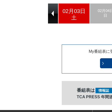
02月03日
02月01日
02月02日
02月04
木
金
日
土
My番組表に
番組表は
情報誌
TCA PRESS 年