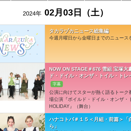
02月03日（土）
2024年
タカラヅカニュース総集編
今週月曜日から金曜日までのニュース
NOW ON STAGE＃676 雪組 
ド・ドイル・オンザ・トイル・トレイル』
字幕
公演に向けてスターが熱く語るトーク
場公演『ボイルド・ドイル・オンザ・ト
HOLIDAY』（舞台）
ハナコトバ＃１５＜月組・前篇＞「
ら」