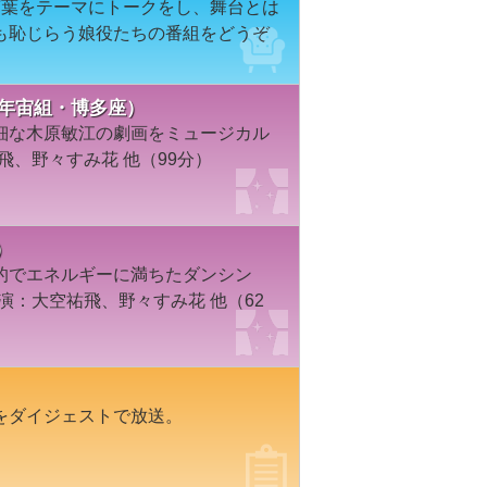
言葉をテーマにトークをし、舞台とは
も恥じらう娘役たちの番組をどうぞ
9年宙組・博多座）
細な木原敏江の劇画をミュージカル
飛、野々すみ花 他（99分）
）
的でエネルギーに満ちたダンシン
演：大空祐飛、野々すみ花 他（62
をダイジェストで放送。