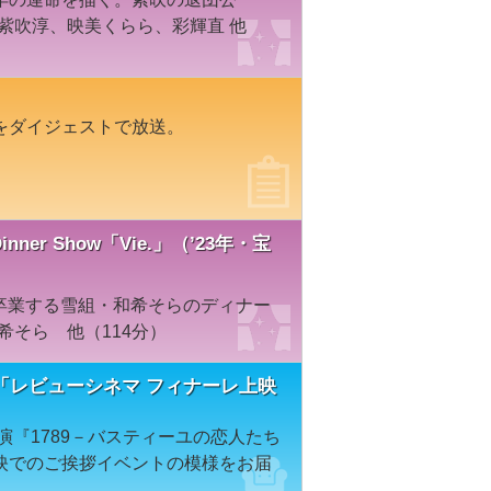
：紫吹淳、映美くらら、彩輝直 他
をダイジェストで放送。
l Dinner Show「Vie.」（’23年・宝
を卒業する雪組・和希そらのディナー
希そら 他（114分）
「レビューシネマ フィナーレ上映
演『1789－バスティーユの恋人たち
映でのご挨拶イベントの模様をお届