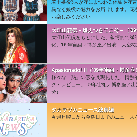
若手娘役3人が花にまつわる体験や花
異なる娘役の魅力をお届けします。花
お楽しみください。
大江山花伝－燃えつきてこそ－（'0
大江山伝説をもとにした、叙情的で繊
化。'09年宙組／博多座／出演：大空祐
Apasionado!!II（'09年宙組・博多座
様々な「熱」の形を具現化した、情熱
グ・レビュー。'09年宙組／博多座／出
分）
タカラヅカニュース総集編
今週月曜日から金曜日までのニュース