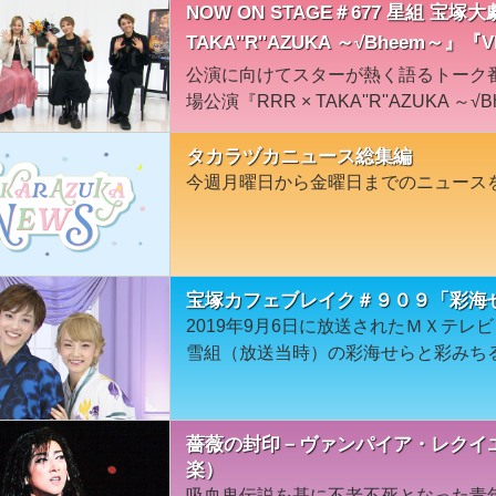
NOW ON STAGE＃677 星組 宝
TAKA''R''AZUKA ～√Bheem～』『V
公演に向けてスターが熱く語るトーク
場公演『RRR × TAKA''R''AZUKA 
タカラヅカニュース総集編
今週月曜日から金曜日までのニュース
宝塚カフェブレイク＃９０９「彩海
2019年9月6日に放送されたＭＸテ
雪組（放送当時）の彩海せらと彩みち
薔薇の封印－ヴァンパイア・レクイエ
楽）
吸血鬼伝説を基に不老不死となった青