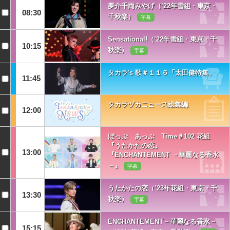
夢介千両みやげ（’22年雪組・東京・
08:30
千秋楽）
字幕
Sensational!（’22年雪組・東京・千
10:15
秋楽）
字幕
タカラ's 歌＃１１６「太田健特集」
11:45
タカラヅカニュース総集編
12:00
ぽっぷ あっぷ Time＃102 花組
『うたかたの恋』
13:00
『ENCHANTEMENT －華麗なる香水
－』
字幕
うたかたの恋（’23年花組・東京・千
13:30
秋楽）
字幕
ENCHANTEMENT－華麗なる香水－
15:15