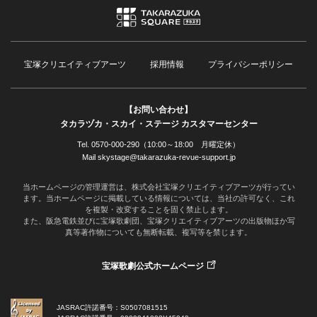
宝塚クリエイティブアーツ
採用情報
プライバシーポリシー
【お問い合わせ】
タカラヅカ・スカイ・ステージ カスタマーセンター
Tel. 0570-000-290（10:00～18:00 月曜定休）
Mail skystage@takarazuka-revue-support.jp
当ホームページの管理運営は、株式会社宝塚クリエイティブアーツが行ってい
ます。当ホームページに掲載している情報については、当社の許可なく、これ
を複製・改変することを固く禁止します。
また、阪急電鉄並びに宝塚歌劇団、宝塚クリエイティブアーツの出版物ほか写
真等著作物についても無断転載、複写等を禁じます。
宝塚歌劇公式ホームページ
JASRAC許諾番号：S0507081515