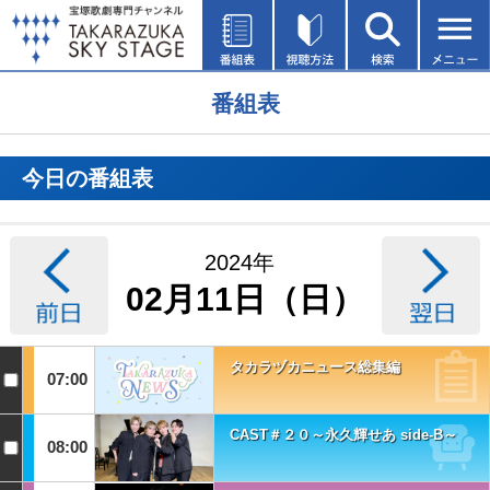
番組表
今日の番組表
2024年
02月11日（日）
タカラヅカニュース総集編
07:00
CAST＃２０～永久輝せあ side-B～
08:00