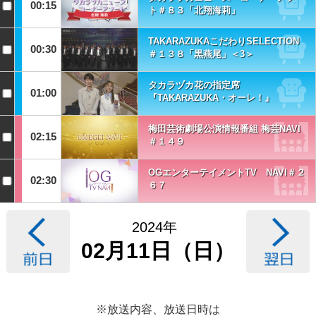
00:15
ト＃８３「北翔海莉」
TAKARAZUKAこだわりSELECTION
00:30
＃１３８「黒燕尾」＜3＞
タカラヅカ花の指定席
01:00
『TAKARAZUKA・オーレ！』
梅田芸術劇場公演情報番組 梅芸NAVI
02:15
＃１４９
OGエンターテイメントTV NAVI＃２
02:30
６７
2024年
02月11日（日）
※放送内容、放送日時は