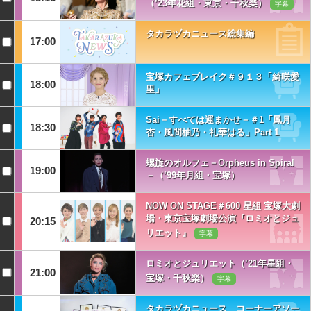
（’23年花組・東京・千秋楽）
字幕
タカラヅカニュース総集編
17:00
宝塚カフェブレイク＃９１３「綺咲愛
18:00
里」
Sai－すべては運まかせ－＃1「鳳月
18:30
杏・風間柚乃・礼華はる」Part 1
螺旋のオルフェ－Orpheus in Spiral
19:00
－（’99年月組・宝塚）
NOW ON STAGE＃600 星組 宝塚大劇
場・東京宝塚劇場公演『ロミオとジュ
20:15
リエット』
字幕
ロミオとジュリエット（’21年星組・
21:00
宝塚・千秋楽）
字幕
タカラヅカニュース コーナーアソー