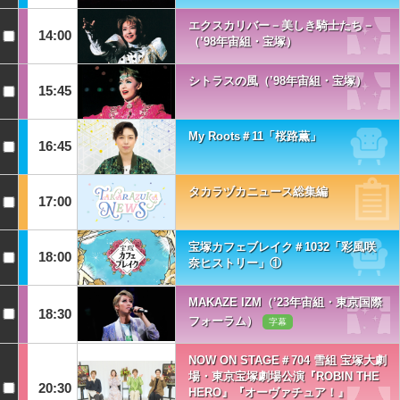
エクスカリバー－美しき騎士たち－
14:00
（’98年宙組・宝塚）
シトラスの風（’98年宙組・宝塚）
15:45
My Roots＃11「桜路薫」
16:45
タカラヅカニュース総集編
17:00
宝塚カフェブレイク＃1032「彩風咲
18:00
奈ヒストリー」①
MAKAZE IZM（’23年宙組・東京国際
18:30
フォーラム）
字幕
NOW ON STAGE＃704 雪組 宝塚大劇
場・東京宝塚劇場公演『ROBIN THE
20:30
HERO』『オーヴァチュア！』