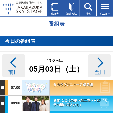
番組表
今日の番組表
2025年
05月03日（土）
タカラヅカニュース総集編
07:00
名作 ことばの泉～第二章～＃23 『リ
08:00
ラの壁の囚人たち』