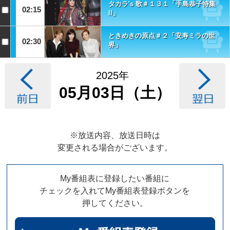
タカラ's 歌＃１３１「手島恭子特集
02:15
II」
ときめきの原点＃２「安寿ミラの世
02:30
界」
2025年
05月03日（土）
※放送内容、放送日時は
変更される場合がございます。
My番組表に登録したい番組に
チェックを入れてMy番組表登録ボタンを
押してください。