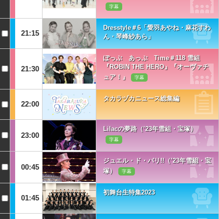
字幕
Dresstyle＃6「愛羽あやね・麻花すわ
21:15
ん・琴峰紗あら」
ぽっぷ あっぷ Time＃118 雪組
『ROBIN THE HERO』『オーヴァチ
21:30
ュア！』
字幕
タカラヅカニュース総集編
22:00
Lilacの夢路（’23年雪組・宝塚）
23:00
字幕
ジュエル・ド・パリ!!（’23年雪組・宝
00:45
塚）
字幕
初舞台生特集2023
01:45