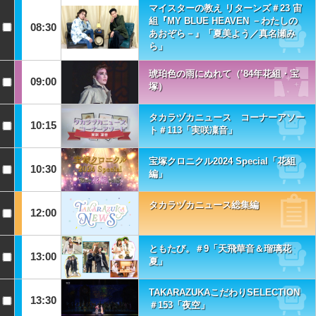
マイスターの教え リターンズ＃23 宙
組『MY BLUE HEAVEN －わたしの
08:30
あおぞら－』「夏美よう／真名瀬み
ら」
琥珀色の雨にぬれて（’84年花組・宝
09:00
塚）
タカラヅカニュース コーナーアソー
10:15
ト＃113「実咲凜音」
宝塚クロニクル2024 Special「花組
10:30
編」
タカラヅカニュース総集編
12:00
ともたび。＃9「天飛華音＆瑠璃花
13:00
夏」
TAKARAZUKAこだわりSELECTION
13:30
＃153「夜空」