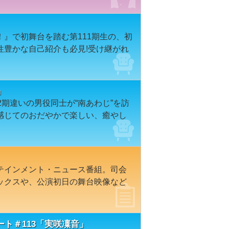
』で初舞台を踏む第111期生の、初
性豊かな自己紹介も必見!受け継がれ
」
2期違いの男役同士が“南あわじ”を訪
感じてのおだやかで楽しい、癒やし
テインメント・ニュース番組。司会
ックスや、公演初日の舞台映像など
ト＃113「実咲凜音」