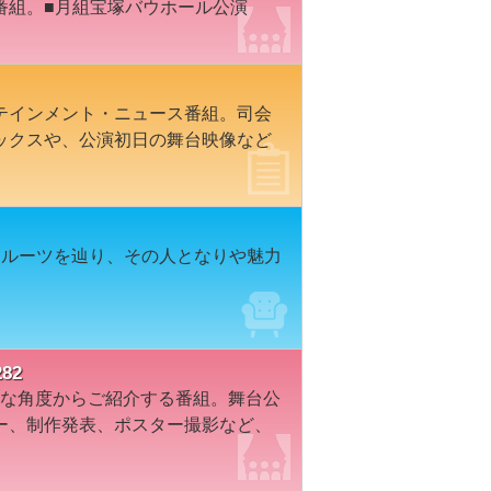
番組。■月組宝塚バウホール公演
テインメント・ニュース番組。司会
ックスや、公演初日の舞台映像など
なルーツを辿り、その人となりや魅力
82
々な角度からご紹介する番組。舞台公
ー、制作発表、ポスター撮影など、