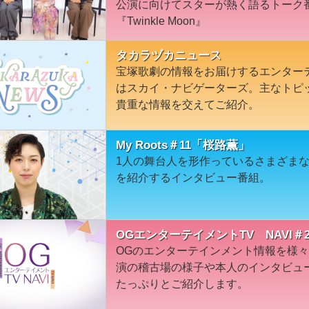
公演に向けてスターが熱く語るトーク
『Twinkle Moon』
タカラヅカニュース
宝塚歌劇の情報をお届けするエンター
はスカイ・ナビゲーターズ。主なトピ
貴重な情報を交えてご紹介。
My Roots＃11「桜路薫」
1人の舞台人を形作っているさまざま
を紹介するインタビュー番組。
OGエンターテイメントTV NAVI＃2
OGのエンターテインメント情報を様
演の稽古場の様子や本人のインタビュ
たっぷりとご紹介します。