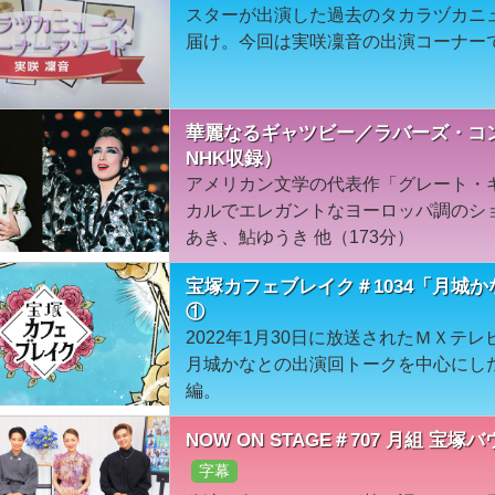
スターが出演した過去のタカラヅカニ
届け。今回は実咲凜音の出演コーナー
華麗なるギャツビー／ラバーズ・コ
NHK収録）
アメリカン文学の代表作「グレート・
カルでエレガントなヨーロッパ調のショ
あき、鮎ゆうき 他（173分）
宝塚カフェブレイク＃1034「月城
①
2022年1月30日に放送されたＭＸテ
月城かなとの出演回トークを中心にし
編。
NOW ON STAGE＃707 月組 宝塚バ
字幕