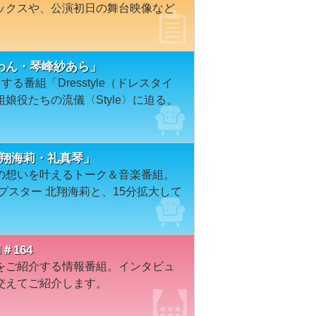
ックスや、公演初日の舞台映像など
花すわん・琴峰紗あら」
る番組「Dresstyle（ドレスタイ
娘役たちの流儀〈Style〉に迫る。
on「北翔海莉・礼真琴」
の想いを叶えるトーク＆音楽番組。
プスター 北翔海莉と、15分拡大して
＃164
をご紹介する情報番組。インタビュ
交えてご紹介します。