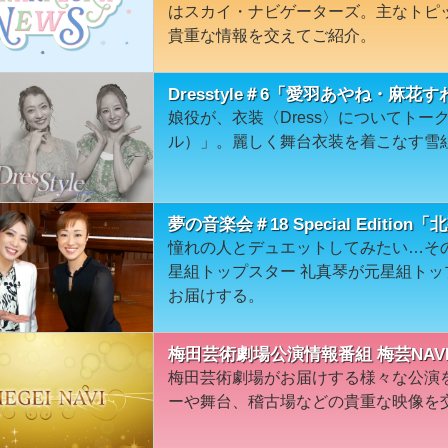
はスカイ・ナビゲーターズ。主なトピ
貴重な情報を交えてご紹介。
Dresstyle＃6「愛羽あやね・麻
娘役が、衣装〈Dress〉についてトークす
ル）」。麗しく舞台衣装を着こなす雪組
夢の音楽会＃18 Special Editi
憧れの人とデュエットしてみたい…そ
星組トップスター 礼真琴が元星組トッ
お届けする。
梅田芸術劇場公演情報番組 梅芸NAVI
梅田芸術劇場がお届けする様々な公演
ーや舞台、稽古場などの貴重な映像を