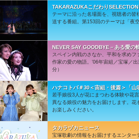
TAKARAZUKAこだわりSELECTIO
テーマに沿った名場面を、視聴者の皆
送する番組。第153回のテーマは「夜
NEVER SAY GOODBYE－ある愛
スペイン内戦のさなか、平和を求めフ
作家の愛の物語。'06年宙組／宝塚／出
分）
ハナコトバ＃30＜宙組・後篇＞「
若手娘役3人が花にまつわる体験や花
異なる娘役の魅力をお届けします。花
お楽しみください。
タカラヅカニュース
宝塚歌劇の情報をお届けするエンター