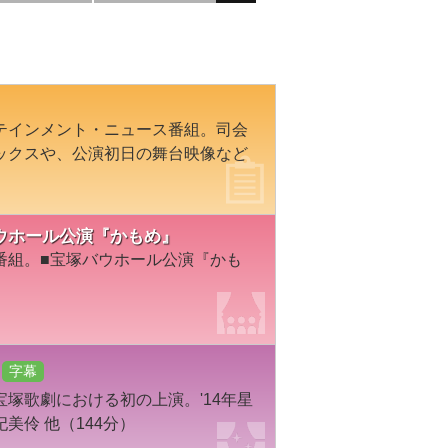
テインメント・ニュース番組。司会
ックスや、公演初日の舞台映像など
宝塚バウホール公演『かもめ』
番組。■宝塚バウホール公演『かも
字幕
塚歌劇における初の上演。'14年星
美伶 他（144分）