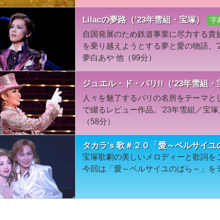
Lilacの夢路（’23年雪組・宝塚）
字
自国発展のため鉄道事業に尽力する貴
を乗り越えようとする夢と愛の物語。'
夢白あや 他（99分）
ジュエル・ド・パリ!!（’23年雪組・
人々を魅了するパリの名所をテーマと
で綴るレビュー作品。'23年雪組／宝
（58分）
タカラ's 歌＃２０「愛～ベルサイ
宝塚歌劇の美しいメロディーと歌詞を
今回は「愛～ベルサイユのばら～」を