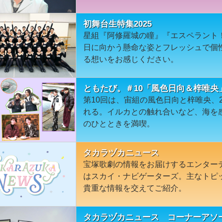
初舞台生特集2025
星組『阿修羅城の瞳』『エスペラント！
日に向かう懸命な姿とフレッシュで個
る想いをお感じください。
ともたび。＃10「風色日向＆梓唯央
第10回は、宙組の風色日向と梓唯央、
れる。イルカとの触れ合いなど、海を
のひとときを満喫。
タカラヅカニュース
宝塚歌劇の情報をお届けするエンター
はスカイ・ナビゲーターズ。主なトピ
貴重な情報を交えてご紹介。
タカラヅカニュース コーナーアソー