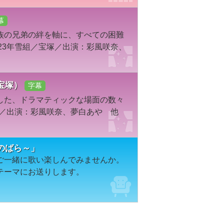
幕
族の兄弟の絆を軸に、すべての困難
23年雪組／宝塚／出演：彩風咲奈、
宝塚）
字幕
した、ドラマティックな場面の数々
塚／出演：彩風咲奈、夢白あや 他
ユのばら～」
ご一緒に歌い楽しんでみませんか。
テーマにお送りします。