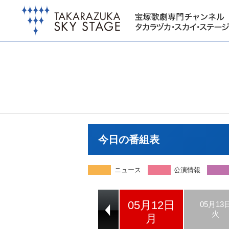
今日の番組表
ニュース
公演情報
05月12日
05月10日
05月11日
05月13
土
日
火
月