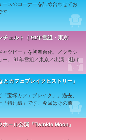
ュースのコーナーを詰め合わせてお
です。
ンチェルト（’91年雪組・東京
ギャツビー」を初舞台化。／クラシ
ー。'91年雪組／東京／出演：杜け
かなとカフェブレイクヒストリー」
レビ「宝塚カフェブレイク」。過去、
た「特別編」です。今回はその前
ウホール公演『Twinkle Moon』