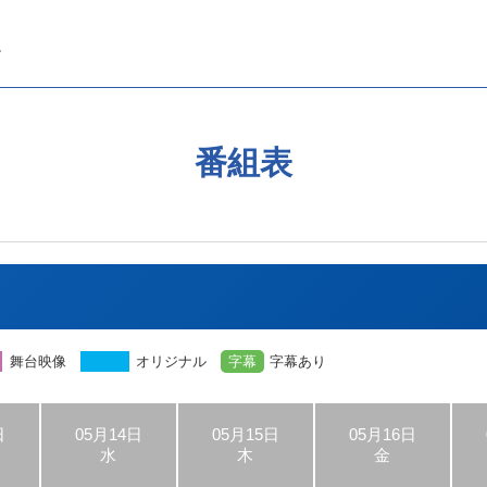
番組表
舞台映像
オリジナル
字幕
字幕あり
日
05月14日
05月15日
05月16日
水
木
金