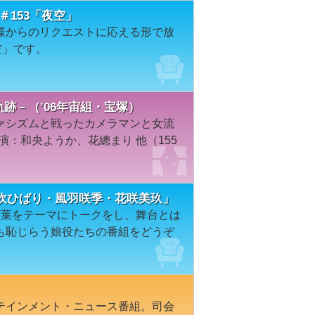
N＃153「夜空」
様からのリクエストに応える形で放
空」です。
の軌跡－（’06年宙組・宝塚）
ァシズムと戦ったカメラマンと女流
演：和央ようか、花總まり 他（155
山吹ひばり・風羽咲季・花咲美玖」
言葉をテーマにトークをし、舞台とは
も恥じらう娘役たちの番組をどうぞ
テインメント・ニュース番組。司会