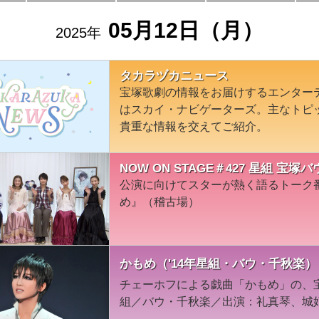
05月12日（月）
2025年
タカラヅカニュース
宝塚歌劇の情報をお届けするエンター
はスカイ・ナビゲーターズ。主なトピ
貴重な情報を交えてご紹介。
NOW ON STAGE＃427 星組 
公演に向けてスターが熱く語るトーク
め』（稽古場）
かもめ（'14年星組・バウ・千秋楽）
チェーホフによる戯曲「かもめ」の、宝
組／バウ・千秋楽／出演：礼真琴、城妃