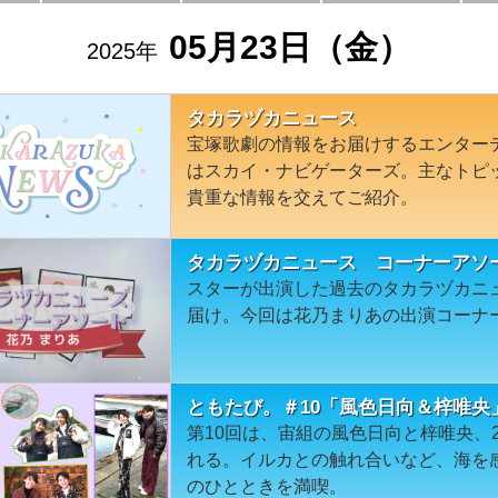
05月23日（金）
2025年
タカラヅカニュース
宝塚歌劇の情報をお届けするエンター
はスカイ・ナビゲーターズ。主なトピ
貴重な情報を交えてご紹介。
タカラヅカニュース コーナーアソー
スターが出演した過去のタカラヅカニ
届け。今回は花乃まりあの出演コーナ
ともたび。＃10「風色日向＆梓唯央
第10回は、宙組の風色日向と梓唯央、
れる。イルカとの触れ合いなど、海を
のひとときを満喫。