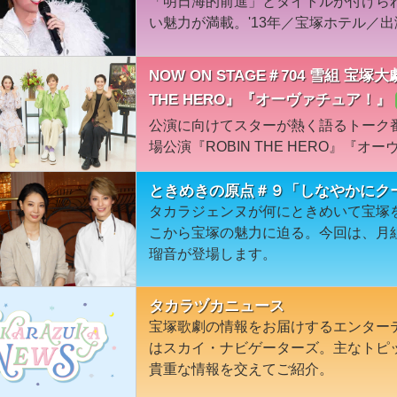
「明日海的前進」とタイトルが付けら
い魅力が満載。'13年／宝塚ホテル／出演
NOW ON STAGE＃704 雪組 宝
THE HERO』『オーヴァチュア！』
公演に向けてスターが熱く語るトーク
場公演『ROBIN THE HERO』『
ときめきの原点＃９「しなやかにク
タカラジェンヌが何にときめいて宝塚
こから宝塚の魅力に迫る。今回は、月
瑠音が登場します。
タカラヅカニュース
宝塚歌劇の情報をお届けするエンター
はスカイ・ナビゲーターズ。主なトピ
貴重な情報を交えてご紹介。