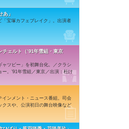
せあ」
レビ「宝塚カフェブレイク」。出演者
ンチェルト（’91年雪組・東京
ギャツビー」を初舞台化。／クラシ
ー。'91年雪組／東京／出演：杜け
テインメント・ニュース番組。司会
ックスや、公演初日の舞台映像など
山吹ひばり・風羽咲季・花咲美玖」