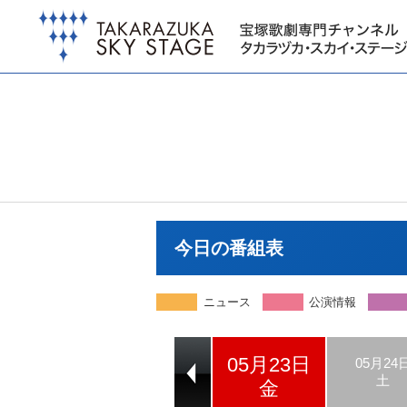
今日の番組表
ニュース
公演情報
05月23日
05月21日
05月22日
05月24
水
木
土
金