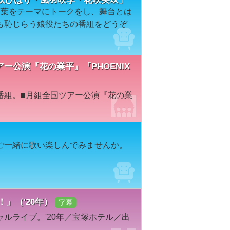
言葉をテーマにトークをし、舞台とは
も恥じらう娘役たちの番組をどうぞ
国ツアー公演『花の業平』『PHOENIX
番組。■月組全国ツアー公演『花の業
ご一緒に歌い楽しんでみませんか。
。
-W！」（'20年）
字幕
ルライブ。'20年／宝塚ホテル／出