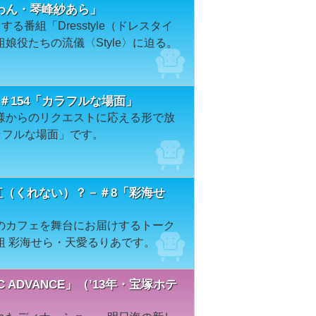
花すわん・琴峰紗あら」
る番組「Dresstyle（ドレスタイ
娘役たちの流儀〈Style〉に迫る。
ON＃154「カラフルな場面」
様からのリクエストに応える形で放
ラフルな場面」です。
て紅（くれない）？－＃8「彩海せ
のカフェを舞台にお届けするトーク
組 彩海せら・天愛るりあです。
ADVANCE」（’13年・宝塚ホテ