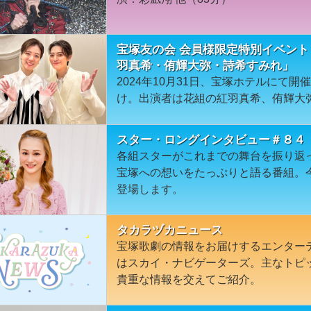
宝塚友の会 会員様限定特別イベント 
羽真希・侑輝大弥・詩希すみれ」
2024年10月31日、宝塚ホテルにて
け。出演者は花組の紅羽真希、侑輝大
スター・ロングインタビュー＃８４
各組スターがこれまでの舞台を振り返
宝塚への想いをたっぷりと語る番組。
登場します。
タカラヅカニュース
宝塚歌劇の情報をお届けするエンター
はスカイ・ナビゲーターズ。主なトピ
貴重な情報を交えてご紹介。