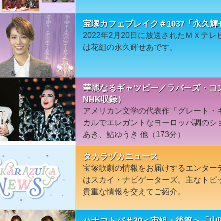
宝塚カフェブレイク＃1037「永久輝
2022年2月20日に放送されたＭＸテ
は花組の永久輝せあです。
華麗なるギャツビー／ラバーズ・コ
NHK収録）
アメリカン文学の代表作「グレート・
カルでエレガントなヨーロッパ調のショ
あき、鮎ゆうき 他（173分）
タカラヅカニュース
宝塚歌劇の情報をお届けするエンター
はスカイ・ナビゲーターズ。主なトピ
貴重な情報を交えてご紹介。
ハナコトバ＃30＜宙組・後篇＞「