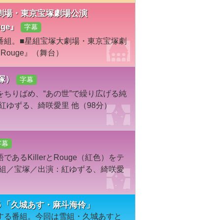
宝塚大劇場・東京宝塚劇場公演
uge』
字幕
番組。■星組宝塚大劇場・東京宝塚劇
r Rouge』（舞台）
宝塚）
字幕
ちりばめ、“あの世”で繰り広げる純
紅ゆずる、綺咲愛里 他（98分）
字幕
るKillerとRouge（紅色）をテ
星組／宝塚／出演：紅ゆずる、綺咲愛
３５「久城あす・麻斗海伶」
する番組。今回は雪組・久城あすと