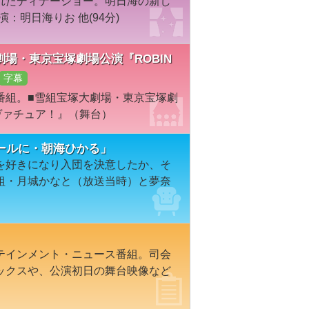
れたディナーショー。明日海の新し
：明日海りお 他(94分)
塚大劇場・東京宝塚劇場公演『ROBIN
字幕
番組。■雪組宝塚大劇場・東京宝塚劇
オーヴァチュア！』（舞台）
ールに・朝海ひかる」
を好きになり入団を決意したか、そ
組・月城かなと（放送当時）と夢奈
テインメント・ニュース番組。司会
ックスや、公演初日の舞台映像など