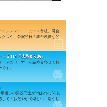
テインメント・ニュース番組。司会
ックスや、公演初日の舞台映像など
ト＃114「花乃まりあ」
ュースのコーナーを詰め合わせてお
ーです。
」
2期違いの男役同士が“南あわじ”を訪
感じてのおだやかで楽しい、癒やし