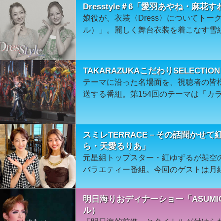
Dresstyle＃6「愛羽あやね・麻
娘役が、衣装〈Dress〉についてトークす
ル）」。麗しく舞台衣装を着こなす雪組
TAKARAZUKAこだわりSELECTI
テーマに沿った名場面を、視聴者の皆
送する番組。第154回のテーマは「カ
スミレTERRACE－その話聞かせ
ら・天愛るりあ」
元星組トップスター・紅ゆずるが架空
バラエティー番組。今回のゲストは月
明日海りおディナーショー「ASUMIC 
ル）