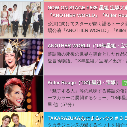
NOW ON STAGE＃535 星組 
『ANOTHER WORLD』『Killer Ro
公演に向けてスターが熱く語るトーク
場公演『ANOTHER WORLD』『Kille
ANOTHER WORLD（'18年星組・
落語噺の死後の世界を舞台とした作品を
愛冒険物語。'18年星組／宝塚／出演：
Killer Rouge（'18年星組・宝塚）
「魅了する人」等の意味する英語の俗語であ
ーマカラーに展開するショー。'18年
里 他（57分）
TAKARAZUKAあにまるハウス＃
タカラジェンヌの愛するペットを紹介