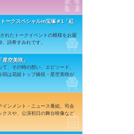
トークスペシャルin宝塚＃1「紅
開催されたトークイベントの模様をお届
弥、詩希すみれです。
「星空美咲」
って、その時の想い、エピソード、
今回は花組トップ娘役・星空美咲が
テインメント・ニュース番組。司会
ックスや、公演初日の舞台映像など