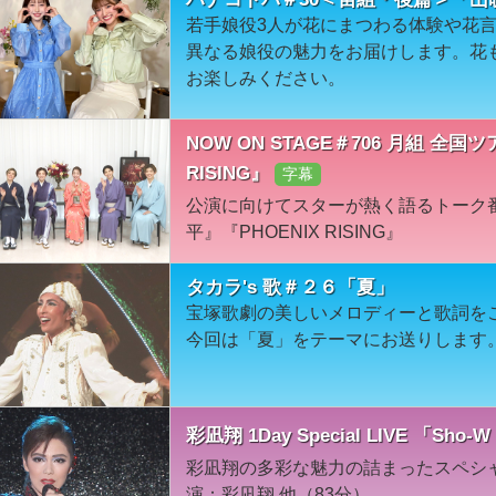
若手娘役3人が花にまつわる体験や花
異なる娘役の魅力をお届けします。花
お楽しみください。
NOW ON STAGE＃706 月組 全
RISING』
字幕
公演に向けてスターが熱く語るトーク
平』『PHOENIX RISING』
タカラ's 歌＃２６「夏」
宝塚歌劇の美しいメロディーと歌詞を
今回は「夏」をテーマにお送りします
彩凪翔 1Day Special LIVE 「Sho
彩凪翔の多彩な魅力の詰まったスペシャ
演：彩凪翔 他（83分）