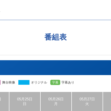
番組表
舞台映像
オリジナル
字幕
字幕あり
日
05月25日
05月26日
05月27日
日
月
火