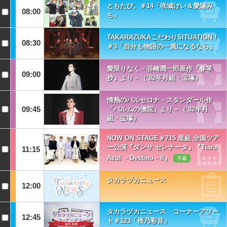
ともたび。＃14「咲城けい＆愛陽み
08:00
ち」
TAKARAZUKAこだわりSITUATION！
08:30
＃3「自分も物語の一員になるなら」
愛限りなく－谷崎潤一郎原作『春琴
09:00
抄』より－（’82年月組・宝塚）
情熱のバルセロナ－スタンダール作
09:45
「パルムの僧院」より－（’82年月
組・宝塚）
NOW ON STAGE＃715 星組 全国ツア
ー公演『ダンサ セレナータ』『Tiara
11:15
Azul －Destino－II』
字幕
タカラヅカニュース
12:00
タカラヅカニュース コーナーアソー
12:45
ト＃123「桜乃彩音」