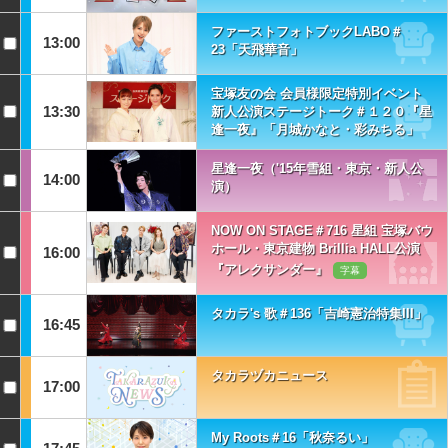
ファーストフォトブックLABO＃
13:00
23「天飛華音」
宝塚友の会 会員様限定特別イベント
13:30
新人公演ステージトーク＃１２０『星
逢一夜』「月城かなと・彩みちる」
星逢一夜（'15年雪組・東京・新人公
14:00
演）
NOW ON STAGE＃716 星組 宝塚バウ
ホール・東京建物 Brillia HALL公演
16:00
『アレクサンダー』
字幕
タカラ's 歌＃136「吉崎憲治特集III」
16:45
タカラヅカニュース
17:00
My Roots＃16「秋奈るい」