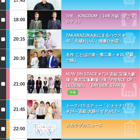
17:45
THE KINGDOM（'14年月組・ドラマ
18:00
シティ）
TAKARAZUKAあにまるハウス＃
20:15
40「天城れいん・湖春ひめ花」
名作 ことばの泉～第二章～＃26 『銀
20:30
の狼』
NOW ON STAGE＃714 宙組 宝塚大劇
場・東京宝塚劇場公演『PRINCE OF
21:00
LEGEND』『BAYSIDE STAR』
字幕
トークバラエティー「ヒトトナリ！」
21:45
＃24～宙組 大路りせ Part 2～
タカラヅカニュース
22:00