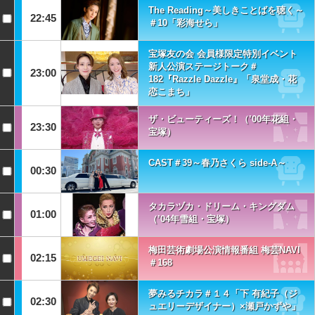
The Reading～美しきことばを聴く～
22:45
＃10「彩海せら」
宝塚友の会 会員様限定特別イベント
新人公演ステージトーク＃
23:00
182『Razzle Dazzle』「泉堂成・花
恋こまち」
ザ・ビューティーズ！（’00年花組・
23:30
宝塚）
CAST＃39～春乃さくら side-A～
00:30
タカラヅカ・ドリーム・キングダム
01:00
（’04年雪組・宝塚）
梅田芸術劇場公演情報番組 梅芸NAVI
02:15
＃168
夢みるチカラ＃１４「下 有紀子（ジ
02:30
ュエリーデザイナー）×瀬戸かずや」