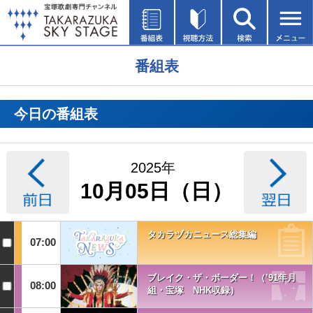
番組表
今日の番組表
2025年
10月05日（日）
タカラヅカニュース総集編
07:00
ブレイク・ザ・ボーダー！（’91年月
08:00
組・宝塚 NHK収録）