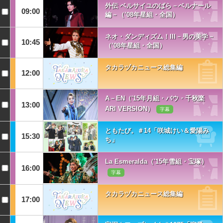
外伝 ベルサイユのばら－ベルナール
09:00
編－（’08年星組・全国）
ネオ・ダンディズム！III－男の美学－
10:45
（’08年星組・全国）
タカラヅカニュース総集編
12:00
A－EN（'15年月組・バウ・千秋楽
13:00
ARI VERSION）
字幕
ともたび。＃14「咲城けい＆愛陽み
15:30
ち」
La Esmeralda（'15年雪組・宝塚）
16:00
字幕
タカラヅカニュース総集編
17:00