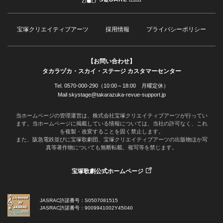
宝塚クリエイティブアーツ
採用情報
プライバシーポリシー
【お問い合わせ】
タカラヅカ・スカイ・ステージ カスタマーセンター
Tel. 0570-000-290（10:00～18:00 月曜定休）
Mail skystage@takarazuka-revue-support.jp
当ホームページの管理運営は、株式会社宝塚クリエイティブアーツが行ってい
ます。当ホームページに掲載している情報については、当社の許可なく、これ
を複製・改変することを固く禁止します。
また、阪急電鉄並びに宝塚歌劇団、宝塚クリエイティブアーツの出版物ほか写
真等著作物についても無断転載、複写等を禁じます。
宝塚歌劇公式ホームページ
JASRAC許諾番号：S0507081515
JASRAC許諾番号：9009941002Y45040