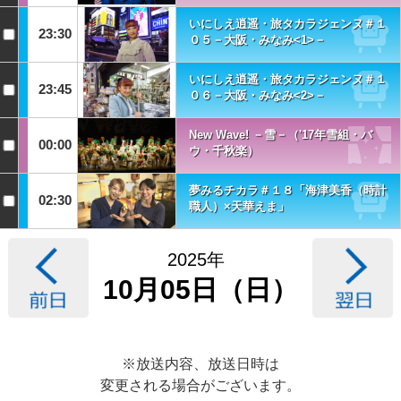
いにしえ逍遥・旅タカラジェンヌ＃１
23:30
０５－大阪・みなみ<1>－
いにしえ逍遥・旅タカラジェンヌ＃１
23:45
０６－大阪・みなみ<2>－
New Wave! －雪－（'17年雪組・バ
00:00
ウ・千秋楽）
夢みるチカラ＃１８「海津美香（時計
02:30
職人）×天華えま」
2025年
10月05日（日）
※放送内容、放送日時は
変更される場合がございます。