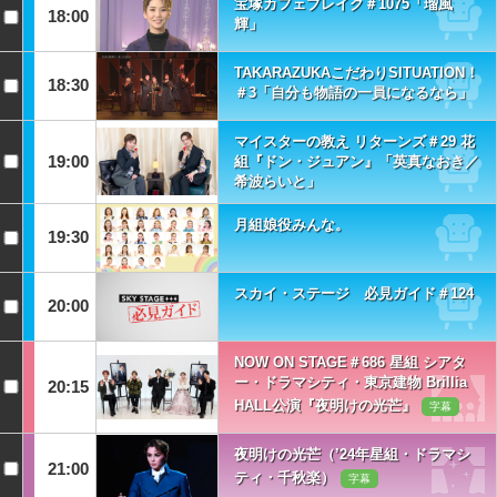
宝塚カフェブレイク＃1075「瑠風
18:00
輝」
TAKARAZUKAこだわりSITUATION！
18:30
＃3「自分も物語の一員になるなら」
マイスターの教え リターンズ＃29 花
19:00
組『ドン・ジュアン』「英真なおき／
希波らいと」
月組娘役みんな。
19:30
スカイ・ステージ 必見ガイド＃124
20:00
NOW ON STAGE＃686 星組 シアタ
ー・ドラマシティ・東京建物 Brillia
20:15
HALL公演『夜明けの光芒』
字幕
夜明けの光芒（’24年星組・ドラマシ
21:00
ティ・千秋楽）
字幕