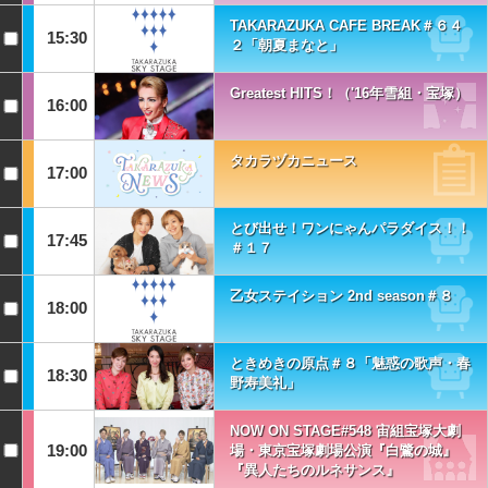
TAKARAZUKA CAFE BREAK＃６４
15:30
２「朝夏まなと」
Greatest HITS！（'16年雪組・宝塚）
16:00
タカラヅカニュース
17:00
とび出せ！ワンにゃんパラダイス！！
17:45
＃１７
乙女ステイション 2nd season＃８
18:00
ときめきの原点＃８「魅惑の歌声・春
18:30
野寿美礼」
NOW ON STAGE#548 宙組宝塚大劇
19:00
場・東京宝塚劇場公演『白鷺の城』
『異人たちのルネサンス』