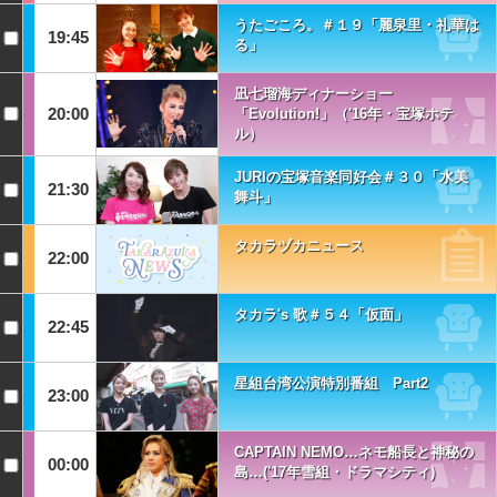
うたごころ。＃１９「麗泉里・礼華は
19:45
る」
凪七瑠海ディナーショー
20:00
「Evolution!」（'16年・宝塚ホテ
ル）
JURIの宝塚音楽同好会＃３０「水美
21:30
舞斗」
タカラヅカニュース
22:00
タカラ's 歌＃５４「仮面」
22:45
星組台湾公演特別番組 Part2
23:00
CAPTAIN NEMO…ネモ船長と神秘の
00:00
島…('17年雪組・ドラマシティ)