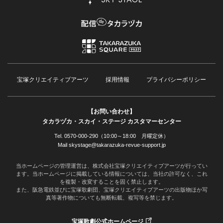
宝塚クリエイティブアーツ
採用情報
プライバシーポリシー
【お問い合わせ】
タカラヅカ・スカイ・ステージ カスタマーセンター
Tel. 0570-000-290（10:00～18:00 月曜定休）
Mail skystage@takarazuka-revue-support.jp
当ホームページの管理運営は、株式会社宝塚クリエイティブアーツが行ってい
ます。当ホームページに掲載している情報については、当社の許可なく、これ
を複製・改変することを固く禁止します。
また、阪急電鉄並びに宝塚歌劇団、宝塚クリエイティブアーツの出版物ほか写
真等著作物についても無断転載、複写等を禁じます。
宝塚歌劇公式ホームページ