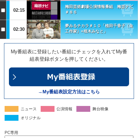
梅田芸術劇場公演情報番組 梅芸ナビ
02:15
＃８６
夢みるチカラ＃１０「植田千香子（金
02:30
工作家）×桜木みなと」
My番組表に登録したい番組にチェックを入れてMy番
組表登録ボタンを押してください。
→My番組表設定方法はこちら
ニュース
公演情報
舞台映像
オリジナル
PC専用