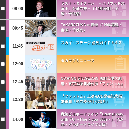
ラスト・タイクーン －ハリウッドの
08:00
帝王、不滅の愛－（’14年花組・宝
塚・千秋楽）
TAKARAZUKA ∞ 夢眩（’14年花組・
09:45
宝塚・千秋楽）
スカイ・ステージ 必見ガイド＃４２
11:45
タカラヅカニュース
12:00
NOW ON STAGE#549 雪組宝塚大劇
12:45
場・東京宝塚劇場公演『ファントム』
『ファントム』上演＆CD発売記念特
13:30
別番組「私の夢が叶う場所」
轟悠ビルボードライブ「Eternal Way
14:00
with YU ～Thank you 30th～」（'15
年・ビルボードライブ大阪）