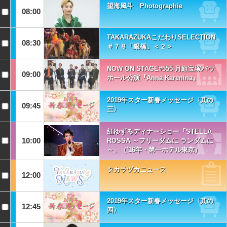
望海風斗 Photographie
08:00
TAKARAZUKAこだわりSELECTION
08:30
＃７８「銀橋」＜２＞
NOW ON STAGE#555 月組宝塚バウ
09:00
ホール公演『Anna Karenina』
2019年スター新春メッセージ〈其の
09:45
三〉
紅ゆずるディナーショー「STELLA
10:00
ROSSA ～フリーダムに ランダムに
～」（'16年・第一ホテル東京）
タカラヅカニュース
12:00
2019年スター新春メッセージ〈其の
12:45
四〉