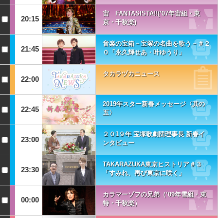
宙 FANTASISTA!!(’07年宙組・東
20:15
京・千秋楽)
音楽の宝箱－宝塚の名曲を歌う－＃２
21:45
０「永久輝せあ・叶ゆうり」
タカラヅカニュース
22:00
2019年スター新春メッセージ〈其の
22:45
五〉
２０1９年 宝塚歌劇団理事長 新春イ
23:00
ンタビュー
TAKARAZUKA東京ヒストリア＃３
23:30
「すみれ、再び東京に咲く」
カラマーゾフの兄弟（’09年雪組・東
00:00
特・千秋楽）