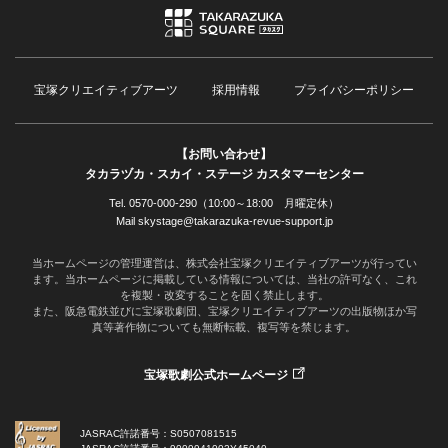
宝塚クリエイティブアーツ
採用情報
プライバシーポリシー
【お問い合わせ】
タカラヅカ・スカイ・ステージ カスタマーセンター
Tel. 0570-000-290（10:00～18:00 月曜定休）
Mail skystage@takarazuka-revue-support.jp
当ホームページの管理運営は、株式会社宝塚クリエイティブアーツが行ってい
ます。当ホームページに掲載している情報については、当社の許可なく、これ
を複製・改変することを固く禁止します。
また、阪急電鉄並びに宝塚歌劇団、宝塚クリエイティブアーツの出版物ほか写
真等著作物についても無断転載、複写等を禁じます。
宝塚歌劇公式ホームページ
JASRAC許諾番号：S0507081515