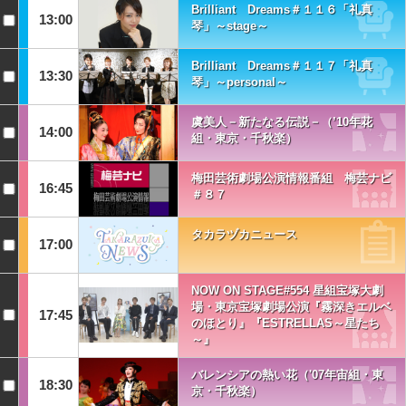
Brilliant Dreams＃１１６「礼真
13:00
琴」～stage～
Brilliant Dreams＃１１７「礼真
13:30
琴」～personal～
虞美人－新たなる伝説－（’10年花
14:00
組・東京・千秋楽）
梅田芸術劇場公演情報番組 梅芸ナビ
16:45
＃８７
タカラヅカニュース
17:00
NOW ON STAGE#554 星組宝塚大劇
場・東京宝塚劇場公演『霧深きエルベ
17:45
のほとり』『ESTRELLAS～星たち
～』
バレンシアの熱い花（'07年宙組・東
18:30
京・千秋楽）