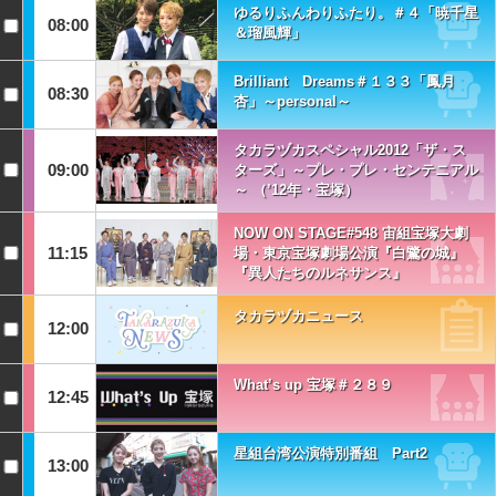
ゆるりふんわりふたり。＃４「暁千星
08:00
＆瑠風輝」
Brilliant Dreams＃１３３「鳳月
08:30
杏」～personal～
タカラヅカスペシャル2012「ザ・ス
09:00
ターズ」～プレ・プレ・センテニアル
～ （’12年・宝塚）
NOW ON STAGE#548 宙組宝塚大劇
11:15
場・東京宝塚劇場公演『白鷺の城』
『異人たちのルネサンス』
タカラヅカニュース
12:00
What’s up 宝塚＃２８９
12:45
星組台湾公演特別番組 Part2
13:00