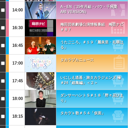
A－EN（'15年月組・バウ・千秋楽
14:00
ARI VERSION）
梅田芸術劇場公演情報番組 梅芸ナビ
16:30
＃８７
うたごころ。＃１９「麗泉里・礼華は
16:45
る」
タカラヅカニュース
17:00
いにしえ逍遥・旅タカラジェンヌ 極
17:45
＃24「総集編」＜２＞
ダンサーハントＳ＃１８「野々花ひま
18:00
り」
タカラ's 歌＃５４「仮面」
18:15