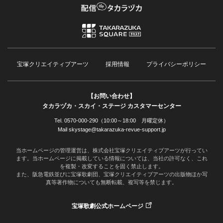
宝塚クリエイティブアーツ
採用情報
プライバシーポリシー
【お問い合わせ】
タカラヅカ・スカイ・ステージ カスタマーセンター
Tel. 0570-000-290（10:00～18:00 月曜定休）
Mail skystage@takarazuka-revue-support.jp
当ホームページの管理運営は、株式会社宝塚クリエイティブアーツが行ってい
ます。当ホームページに掲載している情報については、当社の許可なく、これ
を複製・改変することを固く禁止します。
また、阪急電鉄並びに宝塚歌劇団、宝塚クリエイティブアーツの出版物ほか写
真等著作物についても無断転載、複写等を禁じます。
宝塚歌劇公式ホームページ