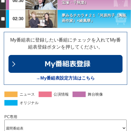
00:30
宝塚・千秋楽）
夢みるチカラ＃２１「河原尚子（陶板
02:30
画作家）×綾凰華」
My番組表に登録したい番組にチェックを入れてMy番
組表登録ボタンを押してください。
→My番組表設定方法はこちら
ニュース
公演情報
舞台映像
オリジナル
PC専用