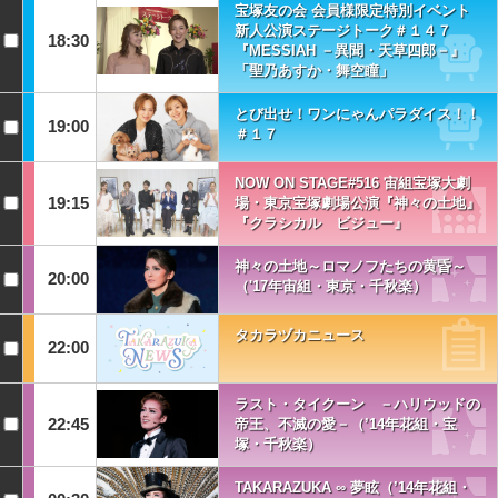
宝塚友の会 会員様限定特別イベント
新人公演ステージトーク＃１４７
18:30
『MESSIAH －異聞・天草四郎－』
「聖乃あすか・舞空瞳」
とび出せ！ワンにゃんパラダイス！！
19:00
＃１７
NOW ON STAGE#516 宙組宝塚大劇
19:15
場・東京宝塚劇場公演『神々の土地』
『クラシカル ビジュー』
神々の土地～ロマノフたちの黄昏～
20:00
（'17年宙組・東京・千秋楽）
タカラヅカニュース
22:00
ラスト・タイクーン －ハリウッドの
22:45
帝王、不滅の愛－（’14年花組・宝
塚・千秋楽）
TAKARAZUKA ∞ 夢眩（’14年花組・