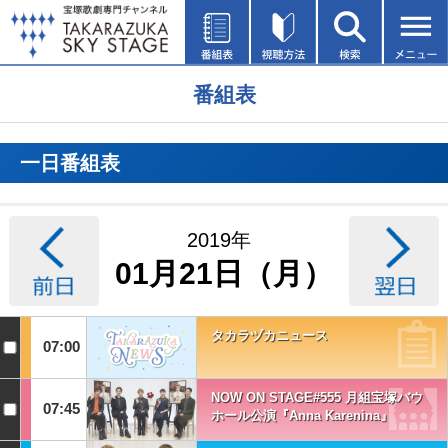
番組表
一日番組表
2019年
01月21日（月）
タカラヅカニュース
07:00
NOW ON STAGE#555 月組宝塚バウ
07:45
ホール公演『Anna Karenina』