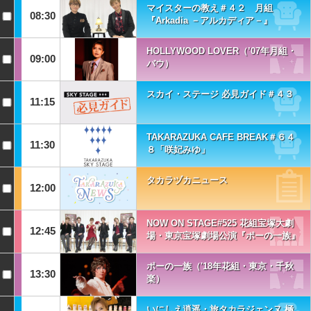
マイスターの教え＃４２ 月組
08:30
『Arkadia －アルカディア－』
HOLLYWOOD LOVER（’07年月組・
09:00
バウ）
スカイ・ステージ 必見ガイド＃４３
11:15
TAKARAZUKA CAFE BREAK＃６４
11:30
８「咲妃みゆ」
タカラヅカニュース
12:00
NOW ON STAGE#525 花組宝塚大劇
12:45
場・東京宝塚劇場公演『ポーの一族』
ポーの一族（'18年花組・東京・千秋
13:30
楽）
いにしえ逍遥・旅タカラジェンヌ 極