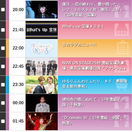
復活 －恋が終わり、愛が残った－－
20:00
レフ・トルストイ作「復活」より－
（’12年花組・宝塚）
What’s up 宝塚＃２９１
21:45
タカラヅカニュース
22:00
NOW ON STAGE#549 雪組宝塚大劇
22:45
場・東京宝塚劇場公演『ファントム』
ゆるりふんわりふたり。＃５「夢奈瑠
23:30
音＆朝月希和」
琥珀色の雨にぬれて（'17年雪組・全
00:00
国・千秋楽）
“D”ramatic S!（'17年雪組・全国・千
01:45
秋楽）