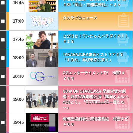
16:45
＃26「岡山・吉備津神社」＜２＞
タカラヅカニュース
17:00
とび出せ！ワンにゃんパラダイス！！
17:45
＃１８
TAKARAZUKA東京ヒストリア＃３
18:00
「すみれ、再び東京に咲く」
OGエンターテイメントTV NAVI＃
18:30
２０９
NOW ON STAGE#554 星組宝塚大劇
場・東京宝塚劇場公演『霧深きエルベ
19:00
のほとり』『ESTRELLAS～星たち
～』
梅田芸術劇場公演情報番組 梅芸ナビ
19:45
＃８８