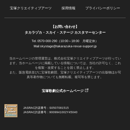
宝塚クリエイティブアーツ
採用情報
プライバシーポリシー
【お問い合わせ】
タカラヅカ・スカイ・ステージ カスタマーセンター
Tel. 0570-000-290（10:00～18:00 月曜定休）
Mail skystage@takarazuka-revue-support.jp
当ホームページの管理運営は、株式会社宝塚クリエイティブアーツが行ってい
ます。当ホームページに掲載している情報については、当社の許可なく、これ
を複製・改変することを固く禁止します。
また、阪急電鉄並びに宝塚歌劇団、宝塚クリエイティブアーツの出版物ほか写
真等著作物についても無断転載、複写等を禁じます。
宝塚歌劇公式ホームページ
JASRAC許諾番号：S0507081515
JASRAC許諾番号：9009941002Y45040