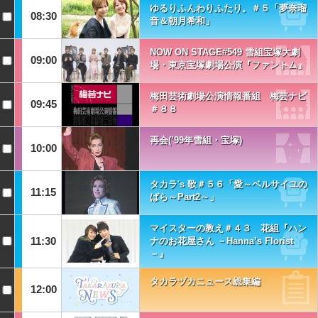
ゆるりふんわりふたり。＃５「夢奈瑠
08:30
音＆朝月希和」
NOW ON STAGE#549 雪組宝塚大劇
09:00
場・東京宝塚劇場公演『ファントム』
梅田芸術劇場公演情報番組 梅芸ナビ
09:45
＃８８
再会(’99年雪組・宝塚)
10:00
タカラ's 歌＃５６「愛～ベルサイユの
11:15
ばら～Part2～」
マイスターの教え＃４３ 花組『ハン
11:30
ナのお花屋さん －Hanna’s Florist
－』
タカラヅカニュース総集編
12:00