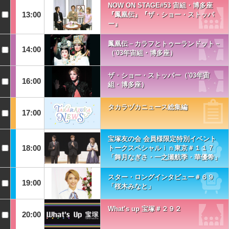
NOW ON STAGE#53 宙組・博多座
13:00
『鳳凰伝』『ザ・ショー・ストッパ
ー』
鳳凰伝－カラフとトゥーランドット－
14:00
（'03年宙組・博多座）
ザ・ショー・ストッパー（'03年宙
16:00
組・博多座）
タカラヅカニュース総集編
17:00
宝塚友の会 会員様限定特別イベント
18:00
トークスペシャルｉｎ東京＃１１７
「舞月なぎさ・一之瀬航季・華優希」
スター・ロングインタビュー＃６９
19:00
「桜木みなと」
What’s up 宝塚＃２９２
20:00