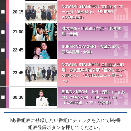
NOW ON STAGE#531 雪組全国ツア
20:15
ー公演『誠の群像』『SUPER
VOYAGER!』
誠の群像－新選組流亡記－('18年雪
21:00
組・全国)
SUPER VOYAGER!－希望の海へ－
22:45
('18年雪組・全国)
NOW ON STAGE#554 星組宝塚大劇
場・東京宝塚劇場公演『霧深きエルベ
23:45
のほとり』『ESTRELLAS～星たち
～』
BUND／NEON 上海－深緋（こきあ
00:30
け）の嘆きの河（コキュートス）－
（’10年花組・バウ・千秋楽）
My番組表に登録したい番組にチェックを入れてMy番
組表登録ボタンを押してください。