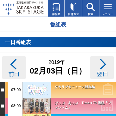
番組表
一日番組表
2019年
02月03日（日）
タカラヅカニュース総集編
07:00
ぽっぷ あっぷ Time＃70 雪組『フ
08:00
ァントム』