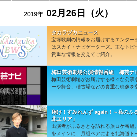
02月26日（火）
2019年
タカラヅカニュース
宝塚歌劇の情報をお届けするエンター
はスカイ・ナビゲーターズ。主なトピ
貴重な情報を交えてご紹介。
梅田芸術劇場公演情報番組 梅芸ナ
梅田芸術劇場がお届けする様々な公演
ーや舞台、稽古場などの貴重な映像を
翔け！すみれんず again！～私の
北エリア」
出演者がふるさとを訪れる旅ロケ番組
をメインに、月組ペアによる北海道ト