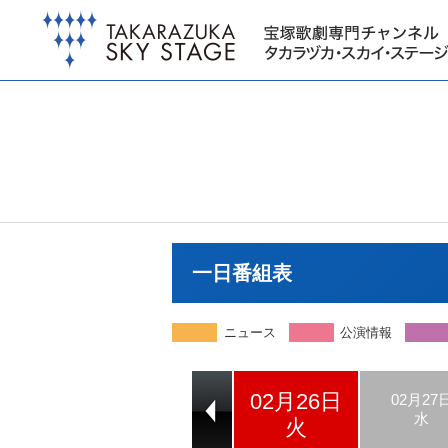
一日番組表
ニュース
公演情報
02月26日
02月24日
02月25日
02月27
日
月
水
火