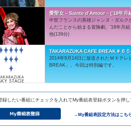
愛聖女－Sainte d’Amour－('18
中世フランスの英雄ジャンヌ・ダルク
んだことから始まる冒険劇。'18年月
他(139分)
TAKARAZUKA CAFE BREAK＃
2014年9月14日に放送されたＭＸテレビ「
BREAK」。今回は特別編です。
登録したい番組にチェックを入れてMy番組表登録ボタンを押
→My番組表設定方法はこち