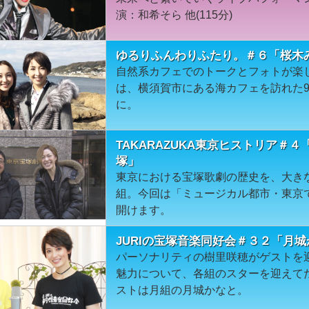
演：和希そら 他(115分)
ゆるりふんわりふたり。＃６「桜木
自然系カフェでのトークとフォトが楽
は、横須賀市にある海カフェを訪れた
に。
TAKARAZUKA東京ヒストリア＃
塚」
東京における宝塚歌劇の歴史を、大き
組。今回は「ミュージカル都市・東京
開けます。
JURIの宝塚音楽同好会＃３２「月
パーソナリティの樹里咲穂がゲストを
魅力について、各組のスターを迎えて
ストは月組の月城かなと。