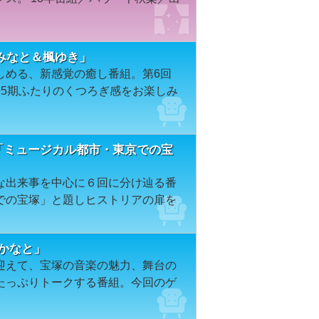
みなと＆楓ゆき」
しめる、新感覚の癒し番組。第6回
95期ふたりのくつろぎ感をお楽しみ
４「ミュージカル都市・東京での宝
な出来事を中心に６回に分け辿る番
での宝塚」と題しヒストリアの扉を
城かなと」
迎えて、宝塚の音楽の魅力、舞台の
たっぷりトークする番組。今回のゲ