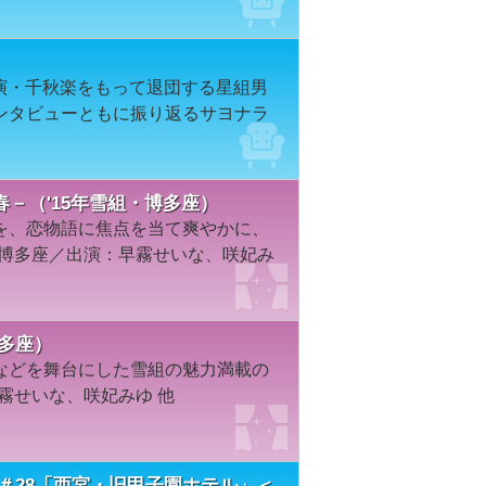
公演・千秋楽をもって退団する星組男
ンタビューともに振り返るサヨナラ
－（'15年雪組・博多座）
を、恋物語に焦点を当て爽やかに、
／博多座／出演：早霧せいな、咲妃み
博多座）
などを舞台にした雪組の魅力満載の
霧せいな、咲妃みゆ 他
＃28「西宮・旧甲子園ホテル」＜