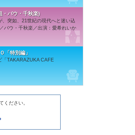
年月組・バウ・千秋楽)
が、突如、21世紀の現代へと迷い込
組／バウ・千秋楽／出演：愛希れいか
６５０「特別編」
TAKARAZUKA CAFE
してください。
ら