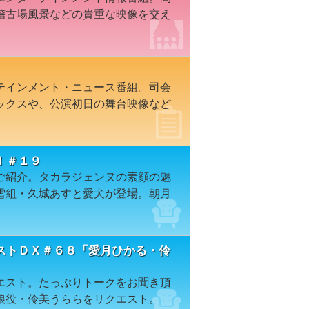
稽古場風景などの貴重な映像を交え
テインメント・ニュース番組。司会
ックスや、公演初日の舞台映像など
！＃１９
ご紹介。タカラジェンヌの素顔の魅
雪組・久城あすと愛犬が登場。朝月
ストＤＸ＃６８「愛月ひかる・伶
エスト。たっぷりトークをお聞き頂
娘役・伶美うららをリクエスト。