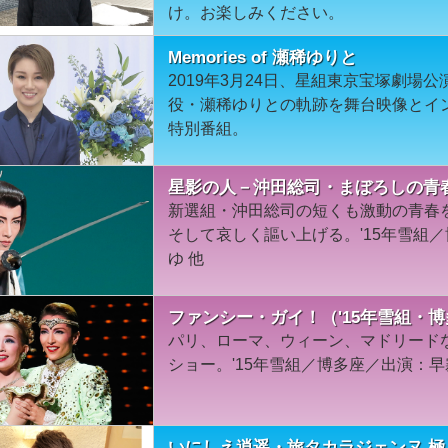
け。お楽しみください。
Memories of 瀬稀ゆりと
2019年3月24日、星組東京宝塚劇場
役・瀬稀ゆりとの軌跡を舞台映像とイ
特別番組。
星影の人－沖田総司・まぼろしの青春
新選組・沖田総司の短くも激動の青春
そして哀しく謳い上げる。'15年雪組
ゆ 他
ファンシー・ガイ！（'15年雪組・
パリ、ローマ、ウィーン、マドリード
ショー。'15年雪組／博多座／出演：早
いにしえ逍遥・旅タカラジェンヌ 極