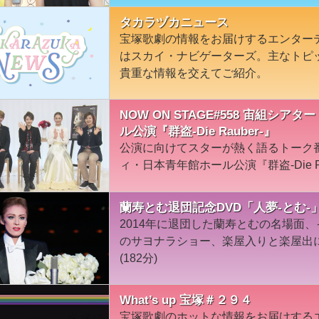
タカラヅカニュース
宝塚歌劇の情報をお届けするエンター
はスカイ・ナビゲーターズ。主なトピ
貴重な情報を交えてご紹介。
NOW ON STAGE#558 宙組シ
ル公演『群盗-Die Rauber-』
公演に向けてスターが熱く語るトーク
ィ・日本青年館ホール公演『群盗-Die R
蘭寿とむ退団記念DVD「人夢-とむ-」
2014年に退団した蘭寿とむの名場面
のサヨナラショー、楽屋入りと楽屋出に
(182分)
What’s up 宝塚＃２９４
宝塚歌劇のホットな情報をお届けする