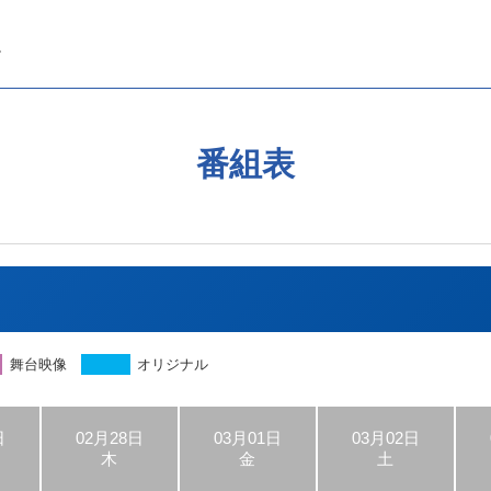
番組表
舞台映像
オリジナル
日
02月28日
03月01日
03月02日
木
金
土