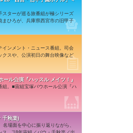
手スターが巡る旅番組が極シリーズ
純まひろが、兵庫県西宮市の旧甲子
テインメント・ニュース番組。司会
ックスや、公演初日の舞台映像など
塚バウホール公演『ハッスル メイツ！』
番組。■宙組宝塚バウホール公演『ハ
・千秋楽)
曲、名場面を中心に振り返りながら、
ス。'18年宙組／バウ・千秋楽／出