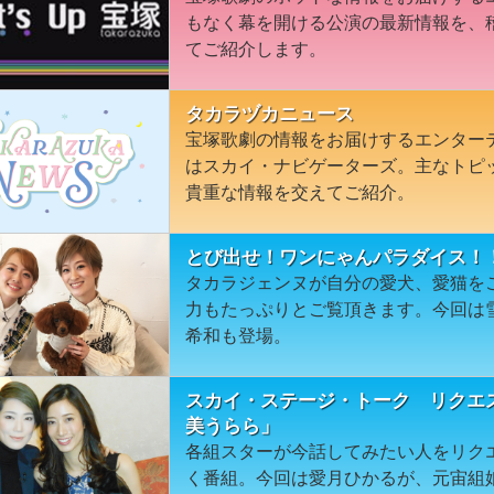
もなく幕を開ける公演の最新情報を、
てご紹介します。
タカラヅカニュース
宝塚歌劇の情報をお届けするエンター
はスカイ・ナビゲーターズ。主なトピ
貴重な情報を交えてご紹介。
とび出せ！ワンにゃんパラダイス！
タカラジェンヌが自分の愛犬、愛猫を
力もたっぷりとご覧頂きます。今回は
希和も登場。
スカイ・ステージ・トーク リクエ
美うらら」
各組スターが今話してみたい人をリク
く番組。今回は愛月ひかるが、元宙組