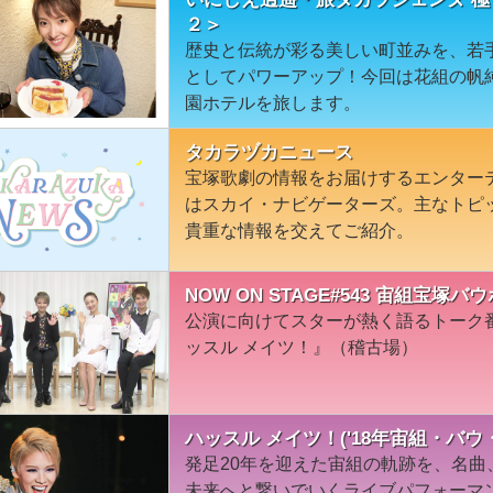
２＞
歴史と伝統が彩る美しい町並みを、若
としてパワーアップ！今回は花組の帆
園ホテルを旅します。
タカラヅカニュース
宝塚歌劇の情報をお届けするエンター
はスカイ・ナビゲーターズ。主なトピ
貴重な情報を交えてご紹介。
NOW ON STAGE#543 宙組宝
公演に向けてスターが熱く語るトーク
ッスル メイツ！』（稽古場）
ハッスル メイツ！('18年宙組・バウ
発足20年を迎えた宙組の軌跡を、名
未来へと繋いでいくライブパフォーマン