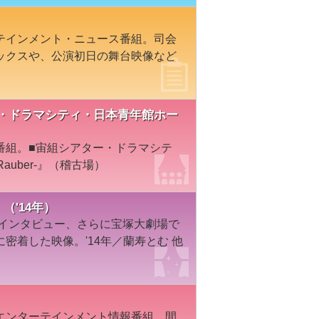
テインメント・ニュース番組。司会
ックスや、公演初日の舞台映像など
アター・ドラマシティ・日本青年館ホー
番組。■宙組シアター・ドラマシテ
auber-』（稽古場）
（'14年）
、インタビュー、さらに宝塚大劇場で
密着した映像。'14年／蘭寿とむ 他
エンターテインメント情報番組。間