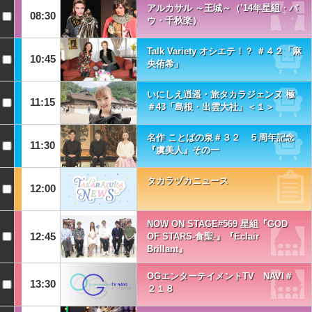
アルカサル ～王城～（’14年星組・バ
08:30
ウ・千秋楽）
Talk Variety オシエテ！？ ＃４２「麻
10:45
央侑希」
いにしえ逍遥・旅タカラジェンヌ 極
11:15
＃43「島根・出雲大社」＜１＞
名作 ことばの泉＃３２ ５周年記念
11:30
『虞美人』その一
タカラヅカニュース
12:00
NOW ON STAGE#569 星組『GOD
12:45
OF STARS-食聖-』『Eclair
Brillant』
OGエンターテイメントTV NAVI＃
13:30
２１８