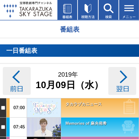
番組表
一日番組表
2019年
10月09日（水）
タカラヅカニュース
07:00
Memories of 麻央侑希
07:45