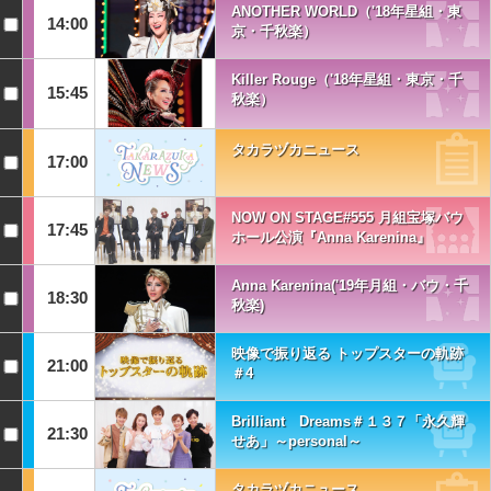
ANOTHER WORLD（'18年星組・東
14:00
京・千秋楽）
Killer Rouge（'18年星組・東京・千
15:45
秋楽）
タカラヅカニュース
17:00
NOW ON STAGE#555 月組宝塚バウ
17:45
ホール公演『Anna Karenina』
Anna Karenina('19年月組・バウ・千
18:30
秋楽)
映像で振り返る トップスターの軌跡
21:00
＃4
Brilliant Dreams＃１３７「永久輝
21:30
せあ」～personal～
タカラヅカニュース