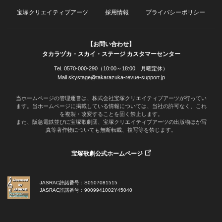
宝塚クリエイティブアーツ
採用情報
プライバシーポリシー
【お問い合わせ】
タカラヅカ・スカイ・ステージ カスタマーセンター
Tel. 0570-000-290（10:00～18:00 月曜定休）
Mail skystage@takarazuka-revue-support.jp
当ホームページの管理運営は、株式会社宝塚クリエイティブアーツが行ってい
ます。当ホームページに掲載している情報については、当社の許可なく、これ
を複製・改変することを固く禁止します。
また、阪急電鉄並びに宝塚歌劇団、宝塚クリエイティブアーツの出版物ほか写
真等著作物についても無断転載、複写等を禁じます。
宝塚歌劇公式ホームページ
JASRAC許諾番号：S0507081515
JASRAC許諾番号：9009941002Y45040