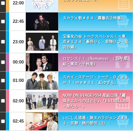
22:00
タカラ's 歌＃６４「齋藤吉正特集」
22:45
宝塚友の会 トークスペシャルｉｎ東
23:00
京＃１２４「蒼羽りく・若翔りつ・花
宮沙羅」
ロマンス！！（Romance）（'16年星
00:00
組・東京・千秋楽）
スカイ・ステージ・トーク Ｄｒｅａ
01:00
ｍ Ｔｉｍｅ＃３１「紅ゆずる」
NOW ON STAGE#554 星組公演『霧
02:00
深きエルベのほとり』『ESTRELLAS
～星たち～』
いにしえ逍遥・旅タカラジェンヌ＃４
02:45
１－京都・桃の節句（1）－