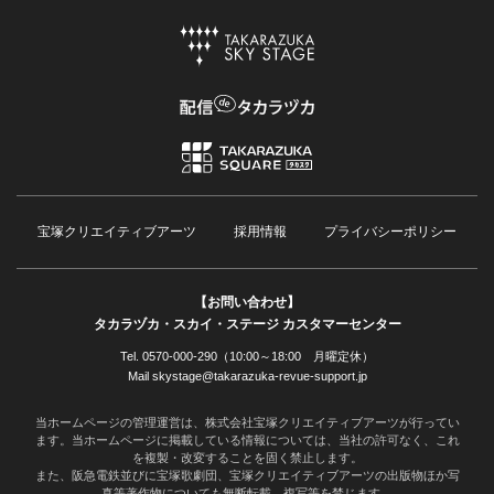
宝塚クリエイティブアーツ
採用情報
プライバシーポリシー
【お問い合わせ】
タカラヅカ・スカイ・ステージ カスタマーセンター
Tel. 0570-000-290（10:00～18:00 月曜定休）
Mail skystage@takarazuka-revue-support.jp
当ホームページの管理運営は、株式会社宝塚クリエイティブアーツが行ってい
ます。当ホームページに掲載している情報については、当社の許可なく、これ
を複製・改変することを固く禁止します。
また、阪急電鉄並びに宝塚歌劇団、宝塚クリエイティブアーツの出版物ほか写
真等著作物についても無断転載、複写等を禁じます。