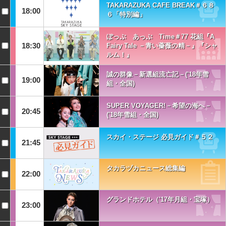
TAKARAZUKA CAFE BREAK＃６８
18:00
６「特別編」
ぽっぷ あっぷ Time＃77 花組『A
18:30
Fairy Tale －青い薔薇の精－』『シャ
ルム！』
誠の群像－新選組流亡記－('18年雪
19:00
組・全国)
SUPER VOYAGER!－希望の海へ－
20:45
('18年雪組・全国)
スカイ・ステージ 必見ガイド＃５２
21:45
タカラヅカニュース総集編
22:00
グランドホテル（'17年月組・宝塚）
23:00