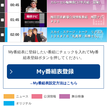
カルーセル輪舞曲('17年月組・宝塚)
00:45
梅田芸術劇場公演情報番組 梅芸ナビ
01:45
＃９６
スカイ・ステージ・トーク リクエス
02:00
トＤＸ＃７６「礼真琴・和希そら」
My番組表に登録したい番組にチェックを入れてMy番
組表登録ボタンを押してください。
→My番組表設定方法はこちら
ニュース
公演情報
舞台映像
オリジナル