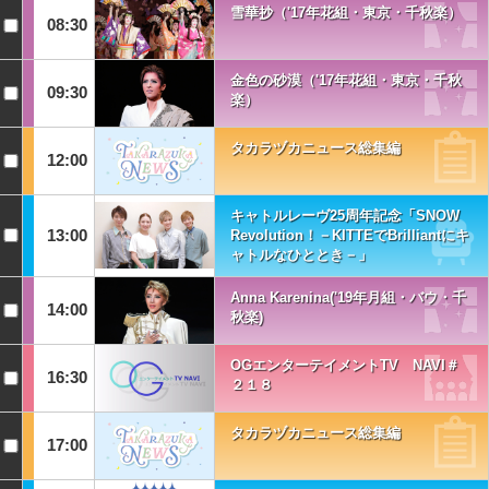
雪華抄（'17年花組・東京・千秋楽）
08:30
金色の砂漠（'17年花組・東京・千秋
09:30
楽）
タカラヅカニュース総集編
12:00
キャトルレーヴ25周年記念「SNOW
13:00
Revolution！－KITTEでBrilliantにキ
ャトルなひととき－」
Anna Karenina('19年月組・バウ・千
14:00
秋楽)
OGエンターテイメントTV NAVI＃
16:30
２１８
タカラヅカニュース総集編
17:00