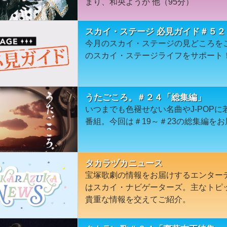
まり、和央ようか 他（95分）
スカイ・ステージ 必見ガイド＃５２
今月のスカイ・ステージの見どころを
のスカイ・ステージライフをサポート
うたごころ。＃２４「総集編」
いつまでも色褪せない名曲やJ-POP
番組。今回は＃19～＃23の総集編を
タカラヅカニュース
宝塚歌劇の情報をお届けするエンター
はスカイ・ナビゲーターズ。主なトピ
貴重な情報を交えてご紹介。