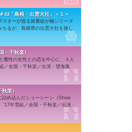
＃43「島根・出雲大社」＜１＞
手スターが巡る旅番組が極シリーズ
みちるが、島根県の出雲大社を旅し
全国・千秋楽）
年と魔性の女性との恋を中心に、４人
雪組／全国・千秋楽／出演：望海風
・千秋楽）
限に詰め込んだショーシーン（Show
Show 。'17年雪組／全国・千秋楽／出演：