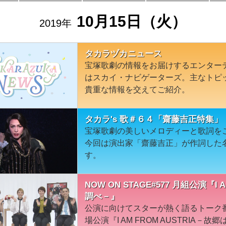
10月15日（火）
2019年
タカラヅカニュース
宝塚歌劇の情報をお届けするエンター
はスカイ・ナビゲーターズ。主なトピ
貴重な情報を交えてご紹介。
タカラ's 歌＃６４「齋藤吉正特集」
宝塚歌劇の美しいメロディーと歌詞を
今回は演出家「齋藤吉正」が作詞した
す。
NOW ON STAGE#577 月組公演『I
調べ－』
公演に向けてスターが熱く語るトーク
場公演『I AM FROM AUSTRIA－