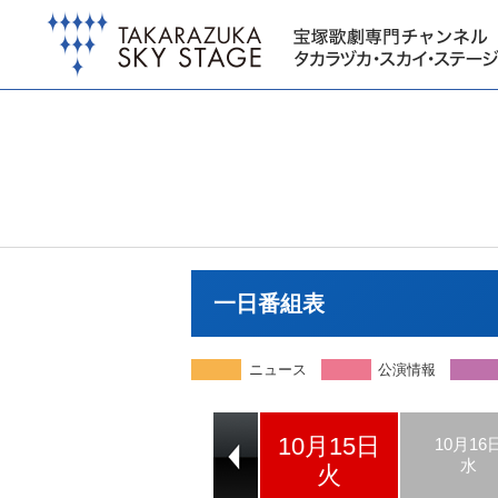
一日番組表
ニュース
公演情報
10月15日
10月13日
10月14日
10月16
日
月
水
火