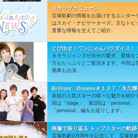
タカラヅカニュース
宝塚歌劇の情報をお届けするエンター
はスカイ・ナビゲーターズ。主なトピ
貴重な情報を交えてご紹介。
とび出せ！ワンにゃんパラダイス！
タカラジェンヌが自分の愛犬、愛猫を
力もたっぷりとご覧頂きます。今回は
凰華も出演。
Brilliant Dreams＃１３７「永久
各組の人気スターの様々な魅力を紹介
回は「stage」、第2回は「person
「personal」編をお送りします。
映像で振り返る トップスターの軌跡
宝塚歌劇105周年を記念して、宝塚歌