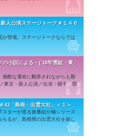
 新人公演ステージトーク＃１４６
花が登場。ステージトークならでは
の小説による－('18年雪組・東
、過酷な運命に翻弄されながらも懸
組／東京・新人公演／出演：縣千、潤
＃43「島根・出雲大社」＜１＞
手スターが巡る旅番組が極シリーズ
みちるが、島根県の出雲大社を旅し