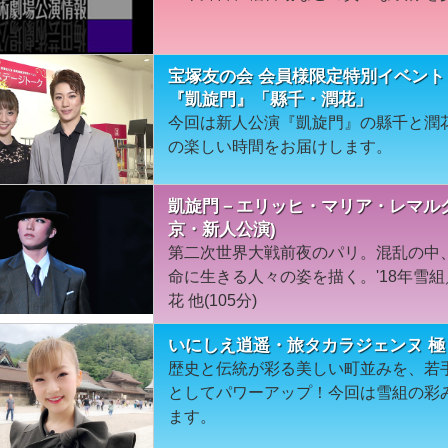
宝塚友の会 会員様限定特別イベント
『凱旋門』「縣千・潤花」
今回は新人公演『凱旋門』の縣千と潤
の楽しい時間をお届けします。
凱旋門－エリッヒ・マリア・レマルク
京・新人公演)
第二次世界大戦前夜のパリ。混乱の中
命に生きる人々の姿を描く。'18年雪
花 他(105分)
いにしえ逍遥・旅タカラジェンヌ 極
歴史と伝統が彩る美しい町並みを、若
としてパワーアップ！今回は雪組の彩
ます。