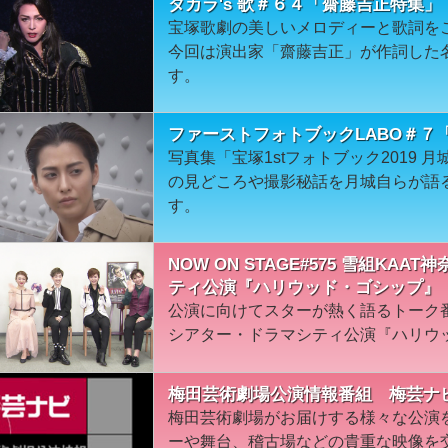
タカラ's 歌＃６４「齋藤吉正特集」
宝塚歌劇の美しいメロディーと歌詞を
今回は演出家「齋藤吉正」が作詞した
す。
ファーストフォトブックLABO＃７
写真集「宝塚1stフォトブック2019
の見どころや撮影秘話を月城自らが語
す。
NOW ON STAGE#575 雪組K
ティ公演『ハリウッド・ゴシップ』
公演に向けてスターが熱く語るトーク番
シアター・ドラマシティ公演『ハリウ
梅田芸術劇場公演情報番組 梅芸ナ
梅田芸術劇場がお届けする様々な公演
ーや舞台、稽古場などの貴重な映像を