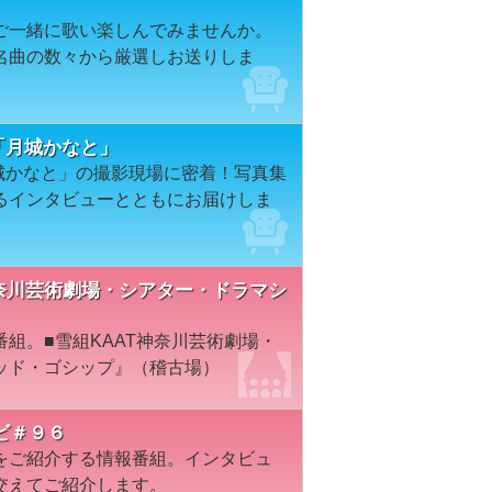
ご一緒に歌い楽しんでみませんか。
名曲の数々から厳選しお送りしま
「月城かなと」
 月城かなと」の撮影現場に密着！写真集
るインタビューとともにお届けしま
AAT神奈川芸術劇場・シアター・ドラマシ
組。■雪組KAAT神奈川芸術劇場・
ッド・ゴシップ』（稽古場）
ビ＃９６
をご紹介する情報番組。インタビュ
交えてご紹介します。