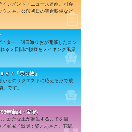
テインメント・ニュース番組。司会
ックスや、公演初日の舞台映像など
ナ
ップスター・明日海りおが開催したコン
溢れる２日間の模様をメイキング風景
ION＃８７「乗り物」
様からのリクエストに応える形で放
物」です。
98年宙組・宝塚)
れ、新たな王が誕生するまでを描
宙組／宝塚／出演：姿月あさと、花總