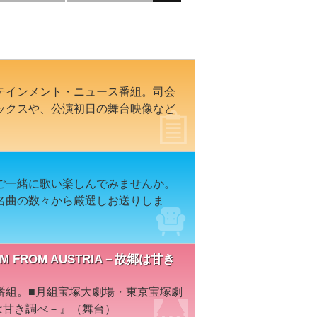
テインメント・ニュース番組。司会
ックスや、公演初日の舞台映像など
ご一緒に歌い楽しんでみませんか。
名曲の数々から厳選しお送りしま
 AM FROM AUSTRIA－故郷は甘き
番組。■月組宝塚大劇場・東京宝塚劇
故郷は甘き調べ－』（舞台）