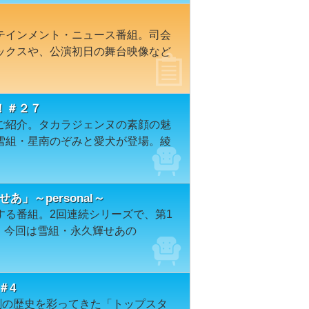
テインメント・ニュース番組。司会
ックスや、公演初日の舞台映像など
！＃２７
ご紹介。タカラジェンヌの素顔の魅
雪組・星南のぞみと愛犬が登場。綾
輝せあ」～personal～
する番組。2回連続シリーズで、第1
al」。今回は雪組・永久輝せあの
＃4
劇の歴史を彩ってきた「トップスタ