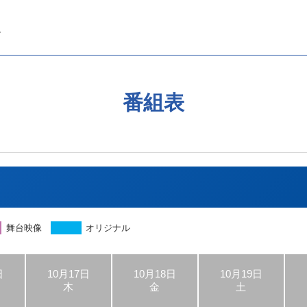
番組表
舞台映像
オリジナル
日
10月17日
10月18日
10月19日
木
金
土