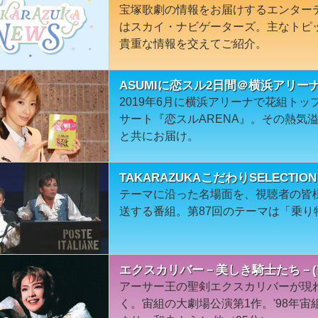
宝塚歌劇の情報をお届けするエンター
はスカイ・ナビゲーターズ。主なトピ
貴重な情報を交えてご紹介。
ASUMIに恋スル2日間＠横浜アリー
2019年6月に横浜アリーナで花組ト
サート『恋スルARENA』。その熱気
と共にお届け。
TAKARAZUKAこだわりSELECT
テーマに沿った名場面を、視聴者の皆
送する番組。第87回のテーマは「乗り
エクスカリバー－美しき騎士たち－(’
アーサー王の聖剣エクスカリバーが現
く。宙組の大劇場公演第1作。'98年