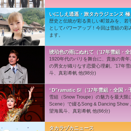
いにしえ逍遥・旅タカラジェンヌ 極
歴史と伝統が彩る美しい町並みを、若
としてパワーアップ！今回は雪組の彩
ます。
琥珀色の雨にぬれて（'17年雪組・
1920年代のパリを舞台に、貴族の青
の男女が織りなす恋愛心理劇。'17年
斗、真彩希帆 他(98分)
“D”ramatic S!（'17年雪組・全国
雪組（Snow Troupe）の魅力を最大
Scene）で綴るSong & Dancing 
望海風斗、真彩希帆 他(66分)
タカラヅカニュース