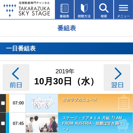
番組表
一日番組表
2019年
10月30日（水）
タカラヅカニュース
07:00
ステージ・ドア＃１４ 月組『I AM
07:45
FROM AUSTRIA－故郷は甘き調べ
－』