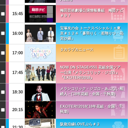
梅田芸術劇場公演情報番組 梅芸ナビ
15:45
＃９７
宝塚友の会 トークスペシャルｉｎ東
16:00
京＃１２４「蒼羽りく・若翔りつ・花
宮沙羅」
タカラヅカニュース
17:00
NOW ON STAGE#551 花組全国ツア
17:45
ー公演『メランコリック・ジゴロ』
『EXCITER!!2018』
メランコリック・ジゴロ－あぶない相
18:30
続人－('18年花組・全国・千秋楽)
EXCITER!!2018('18年花組・全国・千
20:15
秋楽)
阪急沿線LOVEぶら＃２
21:30