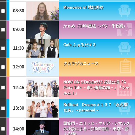
Memories of 城妃美伶
08:30
かもめ（'14年星組・バウ・千秋楽）
09:00
Cafe ふぉるだ＃３
11:30
タカラヅカニュース
12:00
NOW ON STAGE#573 花組公演『A
12:45
Fairy Tale －青い薔薇の精－』『シャ
ルム！』
Brilliant Dreams＃１３７「永久輝
13:30
せあ」～personal～
凱旋門－エリッヒ・マリア・レマルク
14:00
の小説による－('18年雪組・東京・新
人公演)