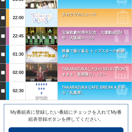
タカラヅカニュース
22:00
宝塚歌劇90周年記念 大運動会(’04
22:45
年・大阪城ホール)
映像で振り返る トップスターの軌跡
01:30
＃4
TAKARAZUKAこだわりSELECTION
02:00
＃８８「客席降り」＜2＞
TAKARAZUKA CAFE BREAK＃６８
02:30
５「礼真琴」
My番組表に登録したい番組にチェックを入れてMy番
組表登録ボタンを押してください。