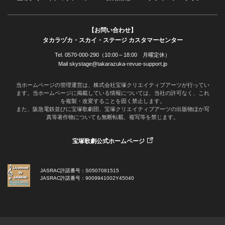
【お問い合わせ】
タカラヅカ・スカイ・ステージ カスタマーセンター
Tel. 0570-000-290（10:00～18:00 月曜定休）
Mail skystage@takarazuka-revue-support.jp
当ホームページの管理運営は、株式会社宝塚クリエイティブアーツが行ってい
ます。当ホームページに掲載している情報については、当社の許可なく、これ
を複製・改変することを固く禁止します。
また、阪急電鉄並びに宝塚歌劇団、宝塚クリエイティブアーツの出版物ほか写
真等著作物についても無断転載、複写等を禁じます。
宝塚歌劇公式ホームページ
JASRAC許諾番号：S0507081515
JASRAC許諾番号：9009941002Y45040