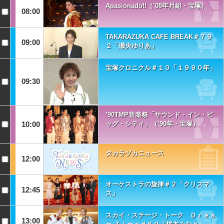
Apasionado!!（’08年月組・宝塚）
08:00
TAKARAZUKA CAFE BREAK＃７９
09:00
２「瀬央ゆりあ」
宝塚クロニクル＃１０「１９９０年」
09:30
’90TMP音楽祭「サウンド・イン・ビ
10:00
ッグ・シティ」（’90年・宝塚）
タカラヅカニュース
12:00
オーケストラの旋律＃２「クリスマ
12:45
ス」
スカイ・ステージ・トーク Ｄｒｅａ
13:00