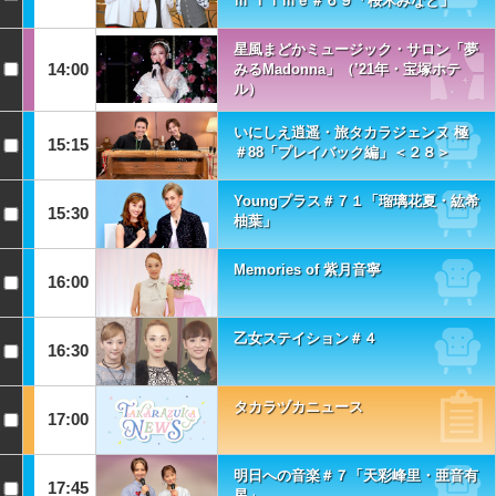
ｍ Ｔｉｍｅ＃６９「桜木みなと」
星風まどかミュージック・サロン「夢
14:00
みるMadonna」（’21年・宝塚ホテ
ル）
いにしえ逍遥・旅タカラジェンヌ 極
15:15
＃88「プレイバック編」＜２８＞
Youngプラス＃７１「瑠璃花夏・紘希
15:30
柚葉」
Memories of 紫月音寧
16:00
乙女ステイション＃４
16:30
タカラヅカニュース
17:00
明日への音楽＃７「天彩峰里・亜音有
17:45
星」