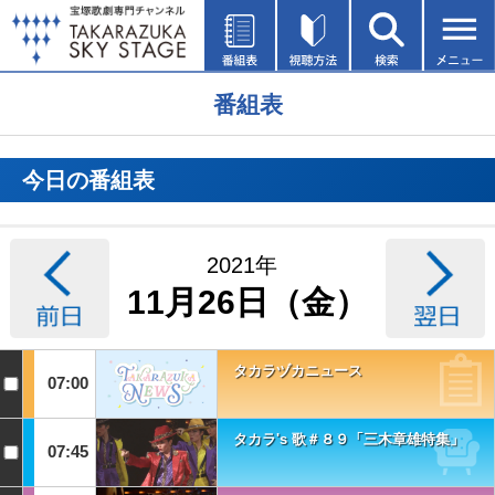
番組表
今日の番組表
2021年
11月26日（金）
タカラヅカニュース
07:00
タカラ's 歌＃８９「三木章雄特集」
07:45