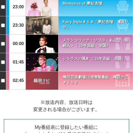
Memories of 夢妃杏瑠
23:00
Fairy Style＃１８「夢妃杏瑠・瀬音リ
23:30
サ」
メランコリック・ジゴロ－あぶない相
00:00
続人－（'15年宙組・全国）
シトラスの風Ⅲ （'15年宙組・全国）
01:45
梅田芸術劇場公演情報番組 梅芸ナビ
02:45
＃１１９
※放送内容、放送日時は
変更される場合がございます。
My番組表に登録したい番組に