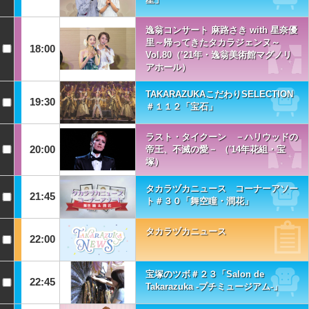
逸翁コンサート 麻路さき with 星奈優
里～帰ってきたタカラジェンヌ～
18:00
Vol.80（’21年・逸翁美術館マグノリ
アホール）
TAKARAZUKAこだわりSELECTION
19:30
＃１１２「宝石」
ラスト・タイクーン －ハリウッドの
20:00
帝王、不滅の愛－ （'14年花組・宝
塚）
タカラヅカニュース コーナーアソー
21:45
ト＃３０「舞空瞳・潤花」
タカラヅカニュース
22:00
宝塚のツボ＃２３「Salon de
22:45
Takarazuka -プチミュージアム-」