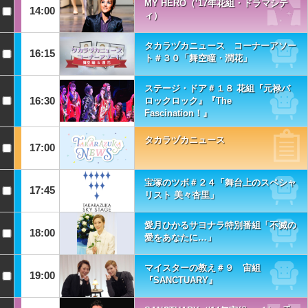
MY HERO（’17年花組・ドラマシテ
14:00
ィ）
タカラヅカニュース コーナーアソー
16:15
ト＃３０「舞空瞳・潤花」
ステージ・ドア＃１８ 花組『元禄バ
16:30
ロックロック』『The
Fascination！』
タカラヅカニュース
17:00
宝塚のツボ＃２４「舞台上のスペシャ
17:45
リスト 美々杏里」
愛月ひかるサヨナラ特別番組「不滅の
18:00
愛をあなたに…」
マイスターの教え＃９ 宙組
19:00
『SANCTUARY』