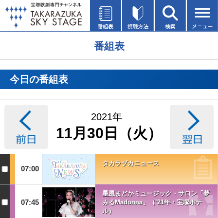
番組表
今日の番組表
2021年
11月30日（火）
タカラヅカニュース
07:00
星風まどかミュージック・サロン「夢
07:45
みるMadonna」（’21年・宝塚ホテ
ル）