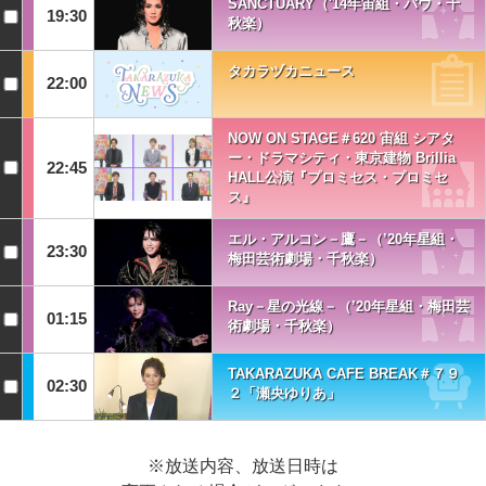
SANCTUARY（'14年宙組・バウ・千
19:30
秋楽）
タカラヅカニュース
22:00
NOW ON STAGE＃620 宙組 シアタ
ー・ドラマシティ・東京建物 Brillia
22:45
HALL公演『プロミセス・プロミセ
ス』
エル・アルコン－鷹－（’20年星組・
23:30
梅田芸術劇場・千秋楽）
Ray－星の光線－（’20年星組・梅田芸
01:15
術劇場・千秋楽）
TAKARAZUKA CAFE BREAK＃７９
02:30
２「瀬央ゆりあ」
※放送内容、放送日時は