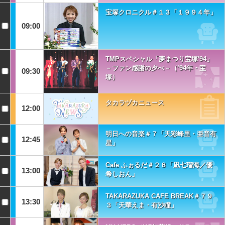
宝塚クロニクル＃１３「１９９４年」
09:00
TMPスペシャル「夢まつり宝塚'94」
－ファン感謝の夕べ－（’94年・宝
09:30
塚）
タカラヅカニュース
12:00
明日への音楽＃７「天彩峰里・亜音有
12:45
星」
Cafe ふぉるだ＃２８「凪七瑠海／優
13:00
希しおん」
TAKARAZUKA CAFE BREAK＃７９
13:30
３「天華えま・有沙瞳」