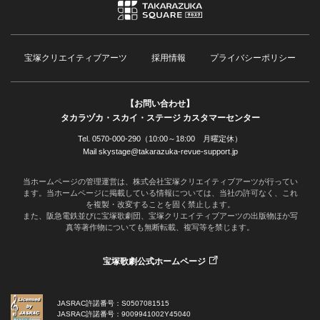
宝塚クリエイティブアーツ
採用情報
プライバシーポリシー
【お問い合わせ】
タカラヅカ・スカイ・ステージ カスタマーセンター
Tel. 0570-000-290（10:00～18:00 月曜定休）
Mail skystage@takarazuka-revue-support.jp
当ホームページの管理運営は、株式会社宝塚クリエイティブアーツが行ってい
ます。当ホームページに掲載している情報については、当社の許可なく、これ
を複製・改変することを固く禁止します。
また、阪急電鉄並びに宝塚歌劇団、宝塚クリエイティブアーツの出版物ほか写
真等著作物についても無断転載、複写等を禁じます。
宝塚歌劇公式ホームページ
JASRAC許諾番号：S0507081515
JASRAC許諾番号：9009941002Y45040