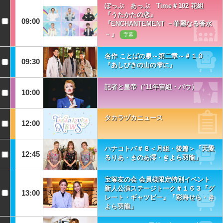
ぽっぷ あっぷ Time＃102 花組
『うたかたの恋』
09:00
『ENCHANTEMENT －華麗なる香水
－』
字幕
名作 ことばの泉～第二章～＃１０
09:30
『あしびきの山の雫に』
記者と皇帝（’11年宙組・バウ）
10:00
タカラヅカニュース
12:00
ハナコトバ＃８＜月組・後篇＞「天愛
12:45
るりあ・まのあ澪・きよら羽龍」
宝塚友の会 会員様限定特別イベント
新人公演ステージトーク＃１６３『グ
13:00
レート・ギャツビー』「彩海せら・き
よら羽龍」