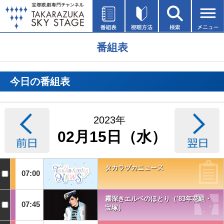
番組表
今日の番組表
2023年
02月15日（水）
タカラヅカニュース
07:00
霧深きエルベのほとり（’83年花組・
07:45
宝塚）