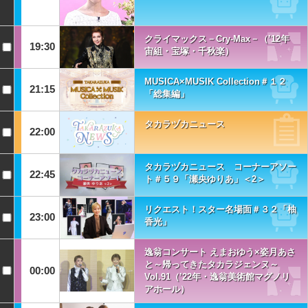
クライマックス－Cry‐Max－（’12年
19:30
宙組・宝塚・千秋楽）
MUSICA×MUSIK Collection＃１２
21:15
「総集編」
タカラヅカニュース
22:00
タカラヅカニュース コーナーアソー
22:45
ト＃５９「瀬央ゆりあ」＜2＞
リクエスト！スター名場面＃３２「柚
23:00
香光」
逸翁コンサート えまおゆう×姿月あさ
と～帰ってきたタカラジェンヌ～
00:00
Vol.91（’22年・逸翁美術館マグノリ
アホール）