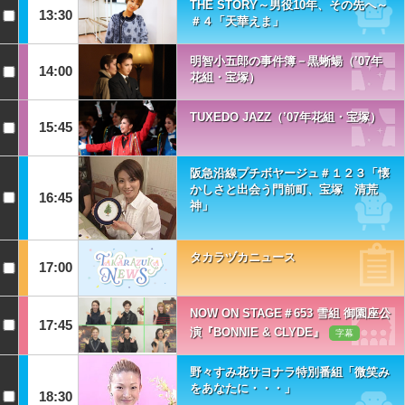
THE STORY～男役10年、その先へ～
13:30
＃４「天華えま」
明智小五郎の事件簿－黒蜥蝪（’07年
14:00
花組・宝塚）
TUXEDO JAZZ（’07年花組・宝塚）
15:45
阪急沿線プチボヤージュ＃１２３「懐
かしさと出会う門前町、宝塚 清荒
16:45
神」
タカラヅカニュース
17:00
NOW ON STAGE＃653 雪組 御園座公
17:45
演『BONNIE & CLYDE』
字幕
野々すみ花サヨナラ特別番組「微笑み
をあなたに・・・」
18:30