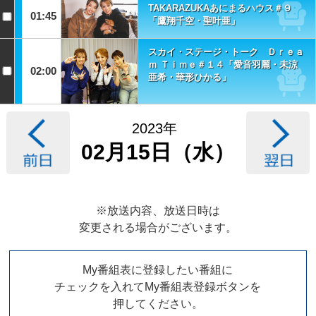
TAKARAZUKAあにまるハウス＃９
01:45
「鷹翔千空・聖叶亜」
スカイ・ステージ・トーク Ｄｒｅａ
ｍ Ｔｉｍｅ＃１４「愛音羽麗・未涼
02:00
亜希・華形ひかる」
2023年
02月15日（水）
※放送内容、放送日時は
変更される場合がございます。
My番組表に登録したい番組に
チェックを入れてMy番組表登録ボタンを
押してください。