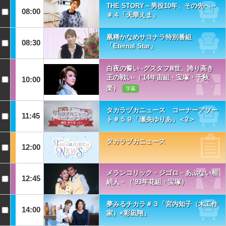
THE STORY～男役10年、その先へ～
08:00
＃４「天華えま」
凰稀かなめサヨナラ特別番組
08:30
「Eternal Star」
白夜の誓い -グスタフⅢ世、誇り高き
王の戦い-（'14年宙組・宝塚・千秋
10:00
楽）
字幕
タカラヅカニュース コーナーアソー
11:45
ト＃５９「瀬央ゆりあ」＜2＞
タカラヅカニュース
12:00
メランコリック・ジゴロ－あぶない相
12:45
続人－（’93年花組・宝塚）
夢みるチカラ＃３「宮内知子（木工作
14:00
家）×彩凪翔」