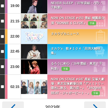
NEVER SLEEP（’07年宙組・バウ・
19:00
千秋楽）
NOW ON STAGE＃653 雪組 御園座公
21:15
演『BONNIE & CLYDE』
字幕
タカラヅカニュース
22:00
タカラ's 歌＃１０４「田渕大輔特
22:45
集」
るろうに剣心（'16年雪組・東京・千
23:00
秋楽）
字幕
NOW ON STAGE＃647 星組 宝塚大劇
場・東京宝塚劇場公演『ディミトリ～
02:15
曙光に散る、紫の花～』『JAGUAR
BEAT－ジャガービート－』
字幕
2023年