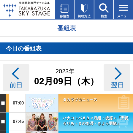
番組表
今日の番組表
2023年
02月09日（木）
タカラヅカニュース
07:00
ハナコトバ＃８＜月組・後篇＞「天愛
07:45
るりあ・まのあ澪・きよら羽龍」