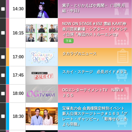
紫子－とりかえばや異聞－（’10年月
14:30
組・中日）
NOW ON STAGE＃652 雪組 KAAT神
奈川芸術劇場・シアター・ドラマシテ
16:15
ィ公演『海辺のストルーエンセ』
字幕
タカラヅカニュース
17:00
スカイ・ステージ 必見ガイド＃９２
17:45
OGエンターテイメントTV NAVI＃
18:00
２５５
宝塚友の会 会員様限定特別イベント
新人公演ステージトーク＃１６３『グ
18:30
レート・ギャツビー』「彩海せら・き
よら羽龍」