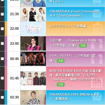
美くらら」
TAKARAZUKA Visual Commentary
21:30
＃９『Gran Cantante!!』
タカラヅカニュース総集編
22:00
王妃の館 －Chateau de la Reine－
23:00
（'17年宙組・宝塚）
字幕
VIVA！ FESTA！（'17年宙組・宝
00:45
塚）
字幕
NOW ON STAGE＃654 月組 宝塚大劇
場・東京宝塚劇場公演『応天の門』
01:45
『Deep Sea －海神たちのカルナバル
－』
字幕
TAKARAZUKA CAFE BREAK＃８５
02:30
３「彩風咲奈」