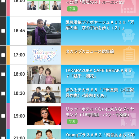
16:00
ィ公演『海辺のストルーエンセ』
字幕
阪急沿線プチボヤージュ＃１３０「万
葉の里 京の宇治を歩く（２）」
16:45
タカラヅカニュース総集編
17:00
TAKARAZUKA CAFE BREAK＃８５
18:00
７「縣千・潤花」
夢みるチカラ＃８「戸田直美（木工家
18:30
具作家）×瀬央ゆりあ」
リッツ・ホテルくらいに大きなダイヤ
モンド（'19年宙組・バウ・千秋楽）
19:00
字幕
Youngプラス＃８２「南音あきら・琴
21:00