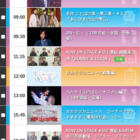
名作 ことばの泉～第二章～＃１０
09:00
『あしびきの山の雫に』
JIN－仁－（'13年月組・全国・千秋
09:30
楽）
NOW ON STAGE＃653 雪組 御園座公
11:15
演『BONNIE & CLYDE』
字幕
タカラヅカニュース総集編
12:00
ベルサイユのばら－オスカル編－
13:00
（'14年宙組・宝塚）
タカラヅカニュース コーナーアソー
15:45
ト＃６０「瀬央ゆりあ」＜2＞
NOW ON STAGE＃652 雪組 KAAT神
奈川芸術劇場・シアター・ドラマシテ