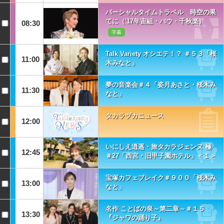
パーシャルタイムトラベル 時空の果
てに（'17年宙組・バウ・千秋楽）
08:30
字幕
Talk Variety オシエテ！？ ＃５３「桜
11:00
木みなと」
夢の音楽会＃４「姿月あさと・桜木み
11:30
なと」
タカラヅカニュース
12:00
いにしえ逍遥・旅タカラジェンヌ 極
12:45
＃27「西宮・旧甲子園ホテル」＜１＞
宝塚カフェブレイク＃９００「桜木み
13:00
なと」
名作 ことばの泉～第二章～＃１５
13:30
『ジャワの踊り子』