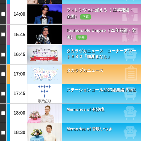
フィレンツェに燃える（'22年花組・
14:00
全国）
字幕
Fashionable Empire（'22年花組・全
15:45
国）
字幕
タカラヅカニュース コーナーアソー
16:45
ト＃８０「朝夏まなと」
タカラヅカニュース
17:00
ステーションコール2023総集編 Part2
17:45
Memories of 有沙瞳
18:00
Memories of 音咲いつき
18:30