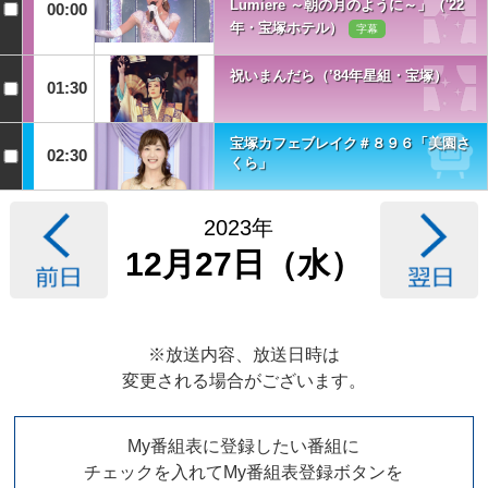
Lumiere ～朝の月のように～」（'22
00:00
年・宝塚ホテル）
字幕
祝いまんだら（’84年星組・宝塚）
01:30
宝塚カフェブレイク＃８９６「美園さ
02:30
くら」
2023年
12月27日（水）
※放送内容、放送日時は
変更される場合がございます。
My番組表に登録したい番組に
チェックを入れてMy番組表登録ボタンを