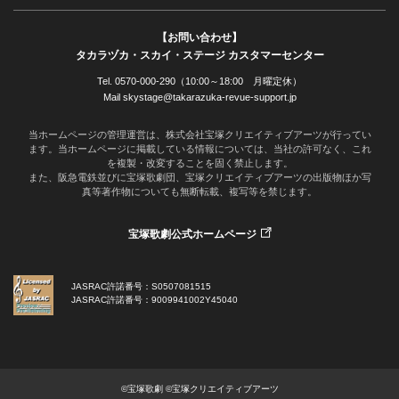
【お問い合わせ】
タカラヅカ・スカイ・ステージ カスタマーセンター
Tel. 0570-000-290（10:00～18:00 月曜定休）
Mail skystage@takarazuka-revue-support.jp
当ホームページの管理運営は、株式会社宝塚クリエイティブアーツが行ってい
ます。当ホームページに掲載している情報については、当社の許可なく、これ
を複製・改変することを固く禁止します。
また、阪急電鉄並びに宝塚歌劇団、宝塚クリエイティブアーツの出版物ほか写
真等著作物についても無断転載、複写等を禁じます。
宝塚歌劇公式ホームページ
JASRAC許諾番号：S0507081515
JASRAC許諾番号：9009941002Y45040
©宝塚歌劇 ©宝塚クリエイティブアーツ