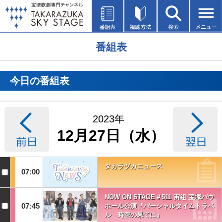
番組表
今日の番組表
2023年
12月27日（水）
タカラヅカニュース
07:00
NOW ON STAGE＃511 宙組 宝塚バウ
07:45
ホール公演『パーシャルタイムトラベ
ル 時空の果てに』