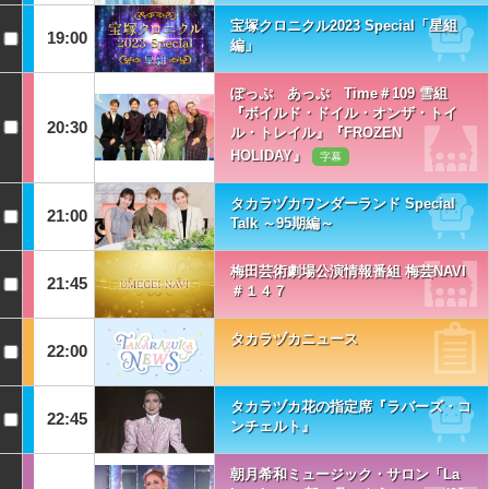
宝塚クロニクル2023 Special「星組
19:00
編」
ぽっぷ あっぷ Time＃109 雪組
『ボイルド・ドイル・オンザ・トイ
20:30
ル・トレイル』『FROZEN
HOLIDAY』
字幕
タカラヅカワンダーランド Special
21:00
Talk ～95期編～
梅田芸術劇場公演情報番組 梅芸NAVI
21:45
＃１４７
タカラヅカニュース
22:00
タカラヅカ花の指定席『ラバーズ・コ
22:45
ンチェルト』
朝月希和ミュージック・サロン「La