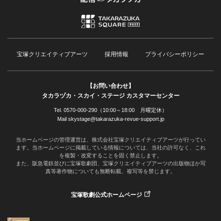
宝塚クリエイティブアーツ
採用情報
プライバシーポリシー
【お問い合わせ】
タカラヅカ・スカイ・ステージ カスタマーセンター
Tel. 0570-000-290（10:00～18:00 月曜定休）
Mail skystage@takarazuka-revue-support.jp
当ホームページの管理運営は、株式会社宝塚クリエイティブアーツが行ってい
ます。当ホームページに掲載している情報については、当社の許可なく、これ
を複製・改変することを固く禁止します。
また、阪急電鉄並びに宝塚歌劇団、宝塚クリエイティブアーツの出版物ほか写
真等著作物についても無断転載、複写等を禁じます。
宝塚歌劇公式ホームページ