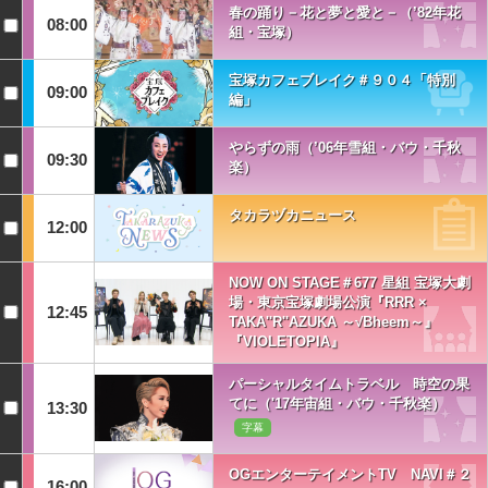
春の踊り－花と夢と愛と－（’82年花
08:00
組・宝塚）
宝塚カフェブレイク＃９０４「特別
09:00
編」
やらずの雨（’06年雪組・バウ・千秋
09:30
楽）
タカラヅカニュース
12:00
NOW ON STAGE＃677 星組 宝塚大劇
場・東京宝塚劇場公演『RRR ×
12:45
TAKA''R''AZUKA ～√Bheem～』
『VIOLETOPIA』
パーシャルタイムトラベル 時空の果
てに（'17年宙組・バウ・千秋楽）
13:30
字幕
OGエンターテイメントTV NAVI＃２
16:00