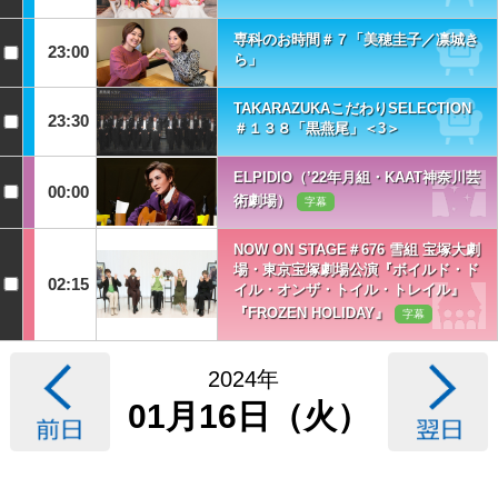
専科のお時間＃７「美穂圭子／凛城き
23:00
ら」
TAKARAZUKAこだわりSELECTION
23:30
＃１３８「黒燕尾」＜3＞
ELPIDIO（’22年月組・KAAT神奈川芸
00:00
術劇場）
字幕
NOW ON STAGE＃676 雪組 宝塚大劇
場・東京宝塚劇場公演『ボイルド・ド
02:15
イル・オンザ・トイル・トレイル』
『FROZEN HOLIDAY』
字幕
2024年
01月16日（火）