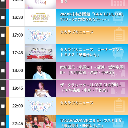
６６
2023年末特別番組「GRATEFUL FOR
16:30
YOU－5つの歌をあなたへ－」
タカラヅカニュース
17:00
タカラヅカニュース コーナーアソー
17:45
ト＃８２「早霧せいな」
維新回天・竜馬伝！－硬派・坂本竜馬
18:00
Ⅲ－（’07年宙組・東京・千秋楽）
ザ・クラシック－I LOVE CHOPIN－
19:45
（’07年宙組・東京・千秋楽）
タカラヅカニュース
22:00
TAKARAZUKAあにまるハウス＃１９
22:45
「海乃美月・咲彩いちご」