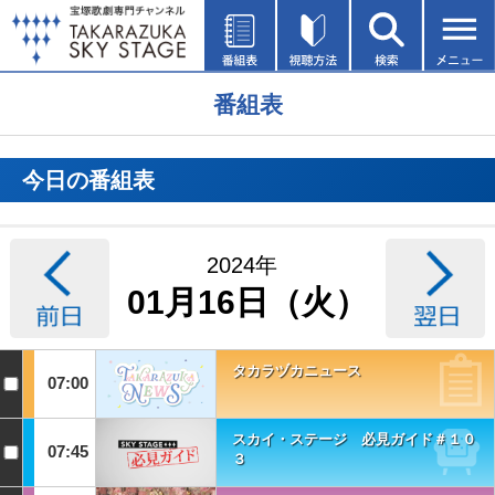
番組表
今日の番組表
2024年
01月16日（火）
タカラヅカニュース
07:00
スカイ・ステージ 必見ガイド＃１０
07:45
３