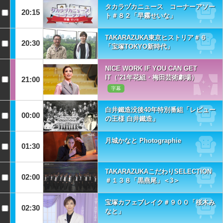
タカラヅカニュース コーナーアソー
20:15
ト＃８２「早霧せいな」
TAKARAZUKA東京ヒストリア＃６
20:30
「宝塚TOKYO新時代」
NICE WORK IF YOU CAN GET
IT（’21年花組・梅田芸術劇場）
21:00
字幕
白井鐵造没後40年特別番組「レビュー
00:00
の王様 白井鐵造」
月城かなと Photographie
01:30
TAKARAZUKAこだわりSELECTION
02:00
＃１３８「黒燕尾」＜3＞
宝塚カフェブレイク＃９００「桜木み
02:30
なと」