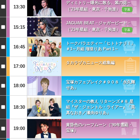
ディミトリ～曙光に散る、紫の花～
13:30
（’23年星組・東京・千秋楽）
字幕
JAGUAR BEAT－ジャガービート－
15:15
（’23年星組・東京・千秋楽）
字幕
トークバラエティー「ヒトトナリ！」
16:45
＃3～月組 瑠皇りあ Part 1～
タカラヅカニュース総集編
17:00
宝塚カフェブレイク＃９０８「永久輝
18:00
せあ」
マイスターの教え リターンズ＃８ 星
18:30
組『ザ・ジェントル・ライアー』「英
真なおき／瀬央ゆりあ」
黄昏色のハーフムーン（’90年雪組・
19:00
宝塚）