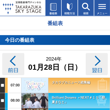
番組表
今日の番組表
2024年
01月28日（日）
タカラヅカニュース総集編
07:00
Brilliant Dreams ＋NEXT＃１５「朝
08:00
夏まなと」