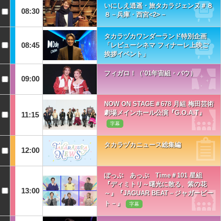
いにしえ逍遥・旅タカラジェンヌ＃８
08:30
８－兵庫・西宮<2>－
タカラヅカワンダーランド特別企画
08:45
「レビューシネマ フィナーレ上映ご
挨拶イベント」
フィガロ！（’01年宙組・バウ）
09:00
NOW ON STAGE＃678 月組 梅田芸術
劇場メインホール公演『G.O.A.T』
11:15
字幕
タカラヅカニュース総集編
12:00
ぽっぷ あっぷ Time＃101 星組
『ディミトリ～曙光に散る、紫の花
13:00
～』『JAGUAR BEAT－ジャガービー
ト－』
字幕