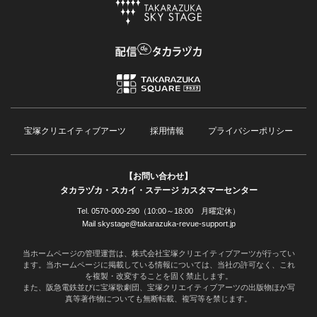
宝塚クリエイティブアーツ
採用情報
プライバシーポリシー
【お問い合わせ】
タカラヅカ・スカイ・ステージ カスタマーセンター
Tel. 0570-000-290（10:00～18:00 月曜定休）
Mail skystage@takarazuka-revue-support.jp
当ホームページの管理運営は、株式会社宝塚クリエイティブアーツが行ってい
ます。当ホームページに掲載している情報については、当社の許可なく、これ
を複製・改変することを固く禁止します。
また、阪急電鉄並びに宝塚歌劇団、宝塚クリエイティブアーツの出版物ほか写
真等著作物についても無断転載、複写等を禁じます。