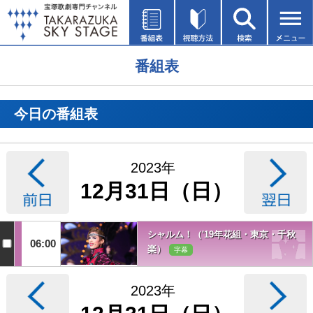
番組表
今日の番組表
2023年
12月31日（日）
シャルム！（'19年花組・東京・千秋
06:00
楽）
字幕
2023年