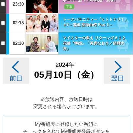
ポーの一族（'18年花組・宝塚）
23:30
字幕
トークバラエティー「ヒトトナリ！」
02:15
＃7～雪組 聖海由侑 Part 1～
マイスターの教え リターンズ＃１２
02:30
花組『舞姫』「英真なおき／侑輝大
弥」
2024年
05月10日（金）
※放送内容、放送日時は
変更される場合がございます。
My番組表に登録したい番組に
チェックを入れてMy番組表登録ボタンを