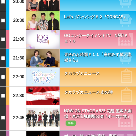
20:00
Let's♪ダンシング＃２『CONGA!!』
20:30
OGエンターテイメントTV NAVI＃
21:00
２７０
専科のお時間＃１１「高翔みず希／凛
21:30
城きら」
タカラヅカニュース
22:00
タカラヅカニュース あの時
22:30
NOW ON STAGE＃525 花組 宝塚大劇
場・東京宝塚劇場公演『ポーの一族』
22:45
字幕