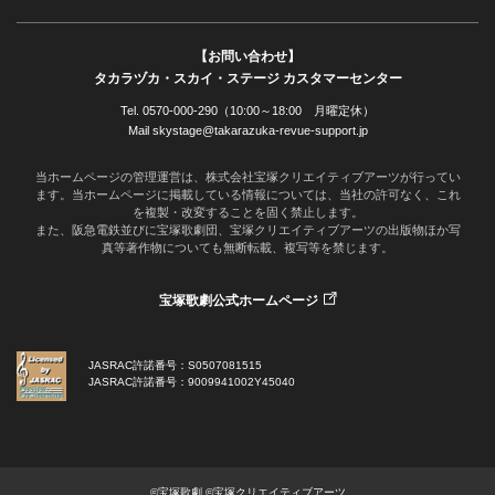
【お問い合わせ】
タカラヅカ・スカイ・ステージ カスタマーセンター
Tel. 0570-000-290（10:00～18:00 月曜定休）
Mail skystage@takarazuka-revue-support.jp
当ホームページの管理運営は、株式会社宝塚クリエイティブアーツが行ってい
ます。当ホームページに掲載している情報については、当社の許可なく、これ
を複製・改変することを固く禁止します。
また、阪急電鉄並びに宝塚歌劇団、宝塚クリエイティブアーツの出版物ほか写
真等著作物についても無断転載、複写等を禁じます。
宝塚歌劇公式ホームページ
JASRAC許諾番号：S0507081515
JASRAC許諾番号：9009941002Y45040
©宝塚歌劇 ©宝塚クリエイティブアーツ