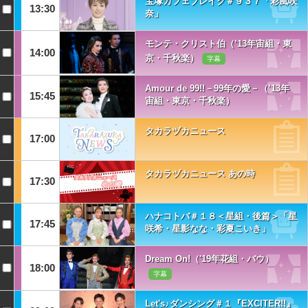
宝塚カフェブレイク＃９３７「彩風咲
13:30
奈」
モンテ・クリスト伯（’13年宙組・東
14:00
京・千秋楽）
字幕
Amour de 99!!－99年の愛－（’13年
15:45
宙組・東京・千秋楽）
タカラヅカニュース
17:00
タカラヅカニュース あの時
17:30
ハナコトバ＃１８＜星組・後篇＞「星
17:45
咲希・星影なな・彩夏こいき」
Dream On!（'19年花組・バウ）
18:00
字幕
Let's♪ダンシング＃１『EXCITER!!』