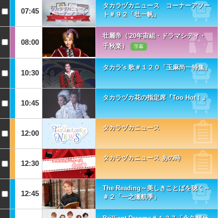
タカラヅカニュース コーナーアソー
07:45
ト＃９２「壮一帆」
壮麗帝（'20年宙組・ドラマシティ・
08:00
千秋楽）
字幕
タカラ's 歌＃１２０「玉麻尚一特集」
10:30
タカラヅカ花の指定席『Too Hot！』
10:45
タカラヅカニュース
12:00
タカラヅカニュース あの時
12:30
The Reading～美しきことばを聴く～
12:45
＃２「一之瀬航季」