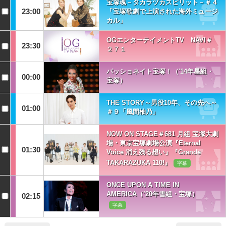
宝塚魂－タカラヅカスピリット－＃４
23:00
「宝塚歌劇で上演された海外ミュージ
カル」
OGエンターテイメントTV NAVI＃
23:30
２７１
パッショネイト宝塚！（'14年星組・
00:00
宝塚）
THE STORY～男役10年、その先へ～
01:00
＃９「風間柚乃」
NOW ON STAGE＃681 月組 宝塚大劇
場・東京宝塚劇場公演『Eternal
01:30
Voice 消え残る想い』『Grande
TAKARAZUKA 110!』
字幕
ONCE UPON A TIME IN
AMERICA（’20年雪組・宝塚）
02:15
字幕