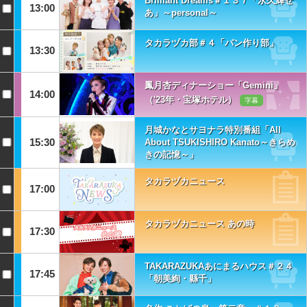
Brilliant Dreams＃１３７「永久輝せ
13:00
あ」～personal～
タカラヅカ部＃４「パン作り部」
13:30
鳳月杏ディナーショー「Gemini」
14:00
（'23年・宝塚ホテル）
字幕
月城かなとサヨナラ特別番組「All
15:30
About TSUKISHIRO Kanato～きらめ
きの記憶～」
タカラヅカニュース
17:00
タカラヅカニュース あの時
17:30
TAKARAZUKAあにまるハウス＃２４
17:45
「朝美絢・縣千」