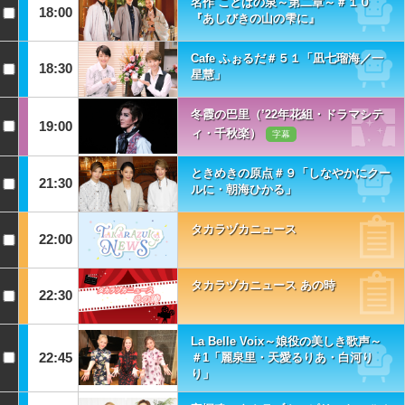
名作 ことばの泉～第二章～＃１０
18:00
『あしびきの山の雫に』
Cafe ふぉるだ＃５１「凪七瑠海／一
18:30
星慧」
冬霞の巴里（’22年花組・ドラマシテ
19:00
ィ・千秋楽）
字幕
ときめきの原点＃９「しなやかにクー
21:30
ルに・朝海ひかる」
タカラヅカニュース
22:00
タカラヅカニュース あの時
22:30
La Belle Voix～娘役の美しき歌声～
22:45
＃1「麗泉里・天愛るりあ・白河り
り」