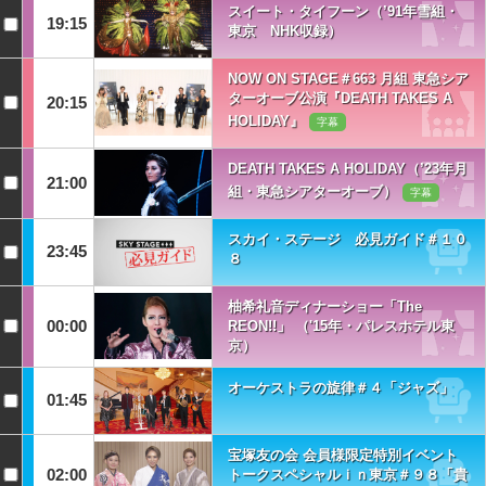
スイート・タイフーン（’91年雪組・
19:15
東京 NHK収録）
NOW ON STAGE＃663 月組 東急シア
ターオーブ公演『DEATH TAKES A
20:15
HOLIDAY』
字幕
DEATH TAKES A HOLIDAY（’23年月
21:00
組・東急シアターオーブ）
字幕
スカイ・ステージ 必見ガイド＃１０
23:45
８
柚希礼音ディナーショー「The
00:00
REON!!」 （'15年・パレスホテル東
京）
オーケストラの旋律＃４「ジャズ」
01:45
宝塚友の会 会員様限定特別イベント
02:00
トークスペシャルｉｎ東京＃９８「貴