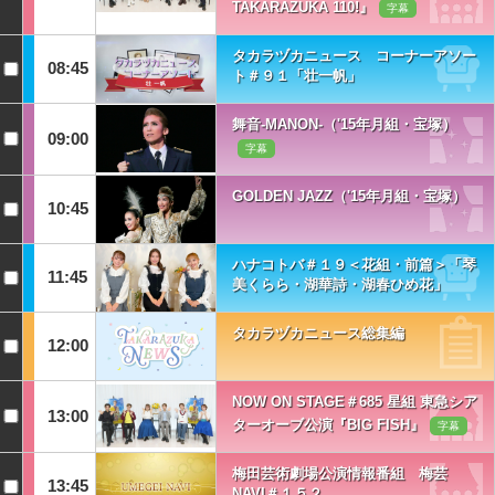
TAKARAZUKA 110!』
字幕
タカラヅカニュース コーナーアソー
08:45
ト＃９１「壮一帆」
舞音-MANON-（'15年月組・宝塚）
09:00
字幕
GOLDEN JAZZ（'15年月組・宝塚）
10:45
ハナコトバ＃１９＜花組・前篇＞「琴
11:45
美くらら・湖華詩・湖春ひめ花」
タカラヅカニュース総集編
12:00
NOW ON STAGE＃685 星組 東急シア
13:00
ターオーブ公演『BIG FISH』
字幕
梅田芸術劇場公演情報番組 梅芸
13:45
NAVI＃１５２