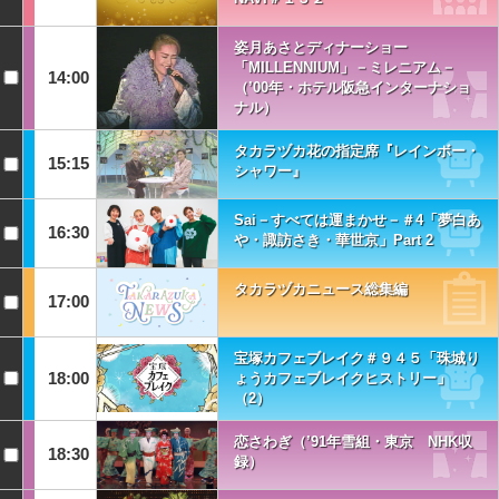
姿月あさとディナーショー
「MILLENNIUM」－ミレニアム－
14:00
（’00年・ホテル阪急インターナショ
ナル）
タカラヅカ花の指定席『レインボー・
15:15
シャワー』
Sai－すべては運まかせ－＃4「夢白あ
16:30
や・諏訪さき・華世京」Part 2
タカラヅカニュース総集編
17:00
宝塚カフェブレイク＃９４５「珠城り
18:00
ょうカフェブレイクヒストリー」
（2）
恋さわぎ（’91年雪組・東京 NHK収
18:30
録）