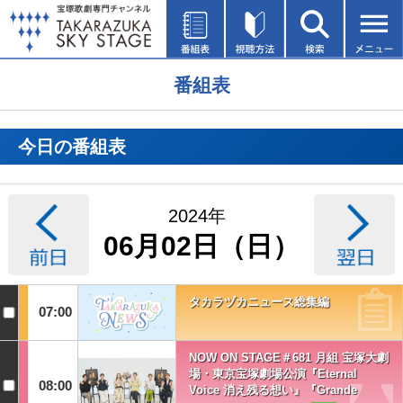
番組表
今日の番組表
2024年
06月02日（日）
タカラヅカニュース総集編
07:00
NOW ON STAGE＃681 月組 宝塚大劇
場・東京宝塚劇場公演『Eternal
08:00
Voice 消え残る想い』『Grande