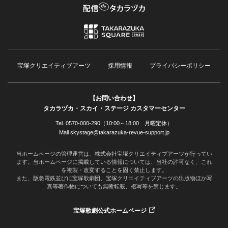
宝塚クリエイティブアーツ
採用情報
プライバシーポリシー
【お問い合わせ】
タカラヅカ・スカイ・ステージ カスタマーセンター
Tel. 0570-000-290（10:00～18:00 月曜定休）
Mail skystage@takarazuka-revue-support.jp
当ホームページの管理運営は、株式会社宝塚クリエイティブアーツが行ってい
ます。当ホームページに掲載している情報については、当社の許可なく、これ
を複製・改変することを固く禁止します。
また、阪急電鉄並びに宝塚歌劇団、宝塚クリエイティブアーツの出版物ほか写
真等著作物についても無断転載、複写等を禁じます。
宝塚歌劇公式ホームページ