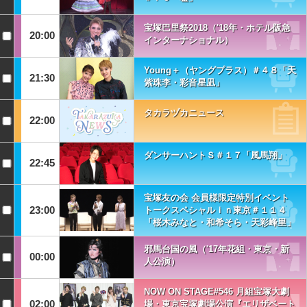
宝塚巴里祭2018（'18年・ホテル阪急
20:00
インターナショナル）
Young＋（ヤングプラス）＃４８「天
21:30
紫珠李・彩音星凪」
タカラヅカニュース
22:00
ダンサーハントＳ＃１７「風馬翔」
22:45
宝塚友の会 会員様限定特別イベント
23:00
トークスペシャルｉｎ東京＃１１４
「桜木みなと・和希そら・天彩峰里」
邪馬台国の風（'17年花組・東京・新
00:00
人公演）
NOW ON STAGE#546 月組宝塚大劇
02:00
場・東京宝塚劇場公演『エリザベート