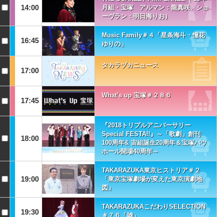
14:00
月組・宝塚 アルマン：龍真咲、ショ
ーヴラン：明日海りお）
Music Family＃４「星条海斗・憧花
16:45
ゆりの」
タカラヅカニュース
17:00
What’s up 宝塚＃２８６
17:45
『2018トリプルアニバーサリー
Special FESTA!!』～「歌劇」創刊
18:00
100周年& 宙組誕生20周年＆宝塚バウ
ホール開場40周年～
TAKARAZUKA東京ヒストリア＃２
19:00
「東京宝塚劇場が変えた東京演劇地
図」
TAKARAZUKAこだわりSELECTION
19:30
＃７６「嘘」