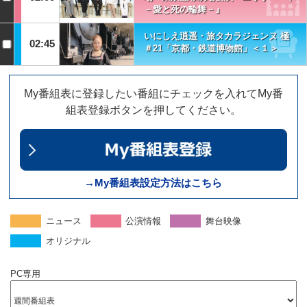
－愛と死の輪舞－』
いにしえ逍遥・旅タカラジェンヌ 極
02:45
＃21「京都・鉄道博物館」＜１＞
My番組表に登録したい番組にチェックを入れてMy番
組表登録ボタンを押してください。
→My番組表設定方法はこちら
ニュース
公演情報
舞台映像
オリジナル
PC専用