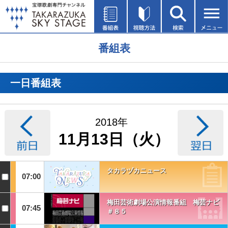
番組表
一日番組表
2018年
11月13日（火）
タカラヅカニュース
07:00
梅田芸術劇場公演情報番組 梅芸ナビ
07:45
＃８５