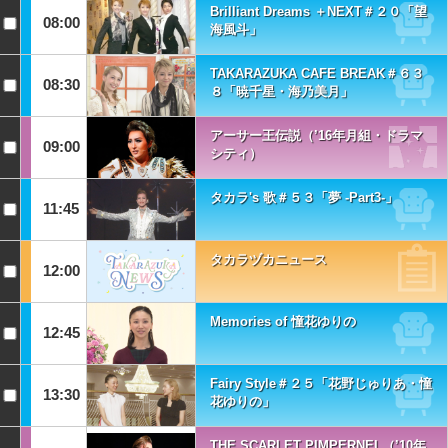
Brilliant Dreams ＋NEXT＃２０「望
08:00
海風斗」
TAKARAZUKA CAFE BREAK＃６３
08:30
８「暁千星・海乃美月」
アーサー王伝説（’16年月組・ドラマ
09:00
シティ）
タカラ's 歌＃５３「夢 -Part3-」
11:45
タカラヅカニュース
12:00
Memories of 憧花ゆりの
12:45
Fairy Style＃２５「花野じゅりあ・憧
13:30
花ゆりの」
THE SCARLET PIMPERNEL（’10年