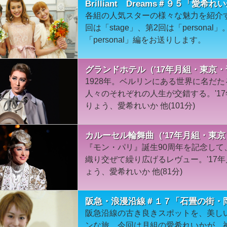
Brilliant Dreams＃９５「愛希れい
各組の人気スターの様々な魅力を紹介
回は「stage」、第2回は「person
「personal」編をお送りします。
グランドホテル（'17年月組・東京
1928年。ベルリンにある世界に名だ
人々のそれぞれの人生が交錯する。'1
りょう、愛希れいか 他(101分)
カルーセル輪舞曲（'17年月組・東
『モン・パリ』誕生90周年を記念し
織り交ぜて繰り広げるレヴュー。'17
ょう、愛希れいか 他(81分)
阪急・浪漫沿線＃１７「石畳の街・
阪急沿線の古き良きスポットを、美し
ンな旅。今回は月組の愛希れいかが、