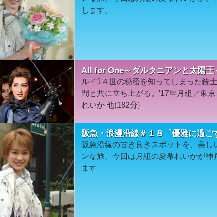
します。
All for One～ダルタニアンと太
ルイ1４世の秘密を知ってしまった銃
間と共に立ち上がる。'17年月組／東
れいか 他(182分)
阪急・浪漫沿線＃１８「優雅に過ご
阪急沿線の古き良きスポットを、美し
ンな旅。今回は月組の愛希れいかが神
ます。