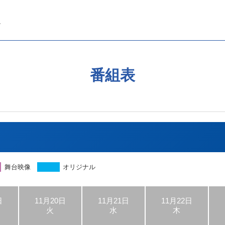
番組表
舞台映像
オリジナル
日
11月20日
11月21日
11月22日
火
水
木