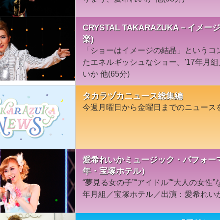
CRYSTAL TAKARAZUKA－イメ
楽)
「ショーはイメージの結晶」というコ
たエネルギッシュなショー。'17年月
いか 他(65分)
タカラヅカニュース総集編
今週月曜日から金曜日までのニュース
愛希れいかミュージック・パフォーマンス「
年・宝塚ホテル）
“夢見る女の子”“アイドル”“大人の女性
年月組／宝塚ホテル／出演：愛希れいか 