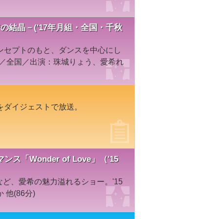
ージの結晶－('17年月組・全国・千秋
ンセプトのもと、ダンスを中心にし
組／全国／出演：珠城りょう、愛希れ
をダイジェストで放送。
Wonder of Love」（'15
”など、愛希の魅力溢れるショー。'15
他(86分)