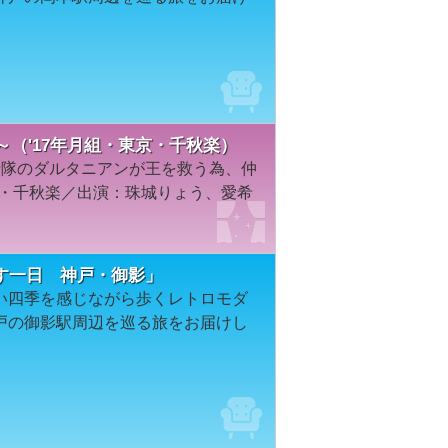
陽王～（'17年月組・東京・千秋楽）
士隊のダルタニアンが王を救う為、仲
京・千秋楽／出演：珠城りょう、愛希
す一日 神戸・御影」
い四季を感じながら歩くレトロモダ
戸の御影駅周辺を巡る旅をお届けし