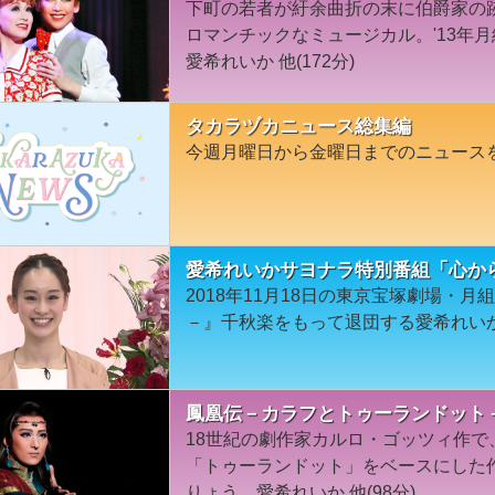
下町の若者が紆余曲折の末に伯爵家の
ロマンチックなミュージカル。'13年
愛希れいか 他(172分)
タカラヅカニュース総集編
今週月曜日から金曜日までのニュース
愛希れいかサヨナラ特別番組「心か
2018年11月18日の東京宝塚劇場・
－』千秋楽をもって退団する愛希れい
鳳凰伝－カラフとトゥーランドット－(
18世紀の劇作家カルロ・ゴッツィ作
「トゥーランドット」をベースにした作
りょう、愛希れいか 他(98分)