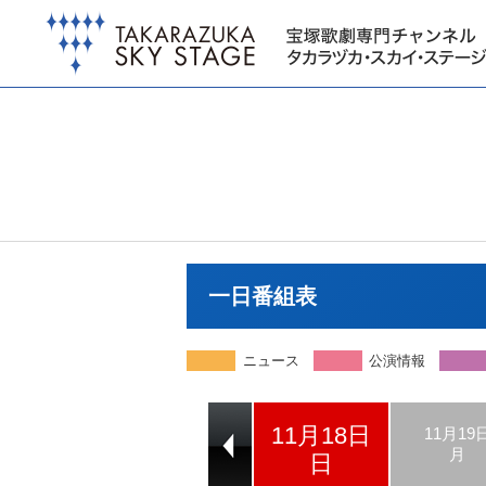
一日番組表
ニュース
公演情報
11月18日
11月16日
11月17日
11月19
金
土
月
日