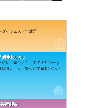
をダイジェストで放送。
「愛希れいか」
る想い、舞台人としてのポリシーな
回は月組トップ娘役の愛希れいかが
梅田芸術劇場）