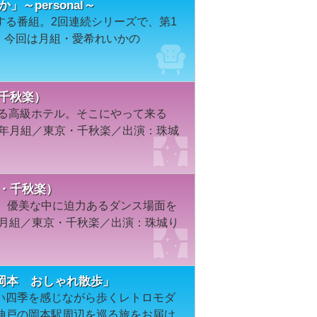
か」～personal～
する番組。2回連続シリーズで、第1
al」。今回は月組・愛希れいかの
・千秋楽）
たる高級ホテル。そこにやって来る
7年月組／東京・千秋楽／出演：珠城
京・千秋楽）
て、優美な中に迫力あるダンス場面を
年月組／東京・千秋楽／出演：珠城り
岡本 おしゃれ散歩」
い四季を感じながら歩くレトロモダ
神戸の岡本駅周辺を巡る旅をお届け