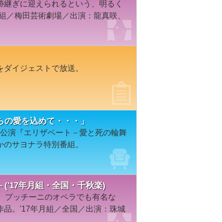
跡継ぎに迎えられるという、明るく
月組／梅田芸術劇場／出演：龍真咲、
をダイジェストで放送。
らの愛を込めて・・・」
月組公演『エリザベート－愛と死の輪舞
かのサヨナラ特別番組。
'17年月組・全国・千秋楽)
で、プッチーニのオペラでも有名な
品。'17年月組／全国／出演：珠城