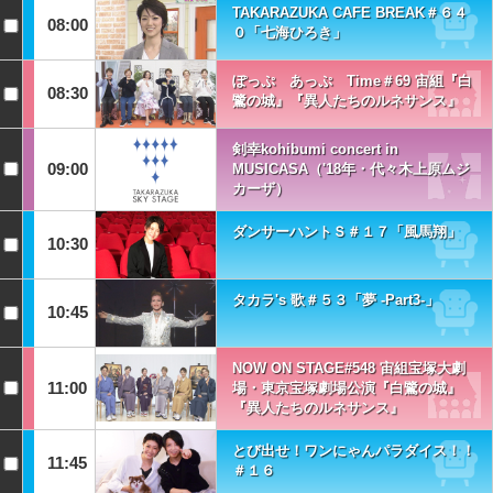
TAKARAZUKA CAFE BREAK＃６４
08:00
０「七海ひろき」
ぽっぷ あっぷ Time＃69 宙組『白
08:30
鷺の城』『異人たちのルネサンス』
剣幸kohibumi concert in
09:00
MUSICASA（'18年・代々木上原ムジ
カーザ）
ダンサーハントＳ＃１７「風馬翔」
10:30
タカラ's 歌＃５３「夢 -Part3-」
10:45
NOW ON STAGE#548 宙組宝塚大劇
11:00
場・東京宝塚劇場公演『白鷺の城』
『異人たちのルネサンス』
とび出せ！ワンにゃんパラダイス！！
11:45
＃１６