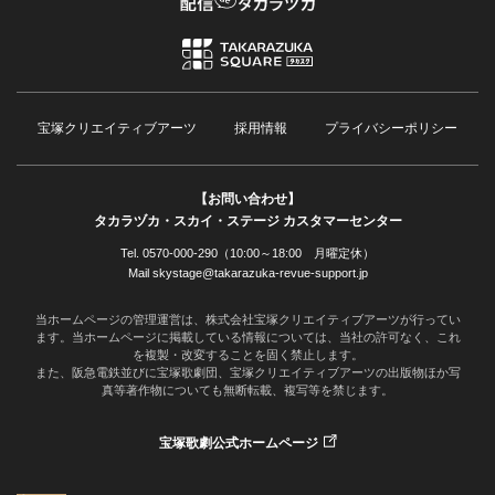
宝塚クリエイティブアーツ
採用情報
プライバシーポリシー
【お問い合わせ】
タカラヅカ・スカイ・ステージ カスタマーセンター
Tel. 0570-000-290（10:00～18:00 月曜定休）
Mail skystage@takarazuka-revue-support.jp
当ホームページの管理運営は、株式会社宝塚クリエイティブアーツが行ってい
ます。当ホームページに掲載している情報については、当社の許可なく、これ
を複製・改変することを固く禁止します。
また、阪急電鉄並びに宝塚歌劇団、宝塚クリエイティブアーツの出版物ほか写
真等著作物についても無断転載、複写等を禁じます。
宝塚歌劇公式ホームページ