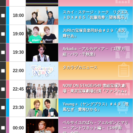
スカイ・ステージ・トーク リクエス
18:00
トＤＸ＃６５「佐藤浩希・望海風斗」
JURIの宝塚音楽同好会＃２９「永久
19:00
輝せあ」
Arkadia －アルカディア－（'17年月
19:30
組・バウ・千秋楽）
タカラヅカニュース
22:00
NOW ON STAGE#549 雪組宝塚大劇
22:45
場・東京宝塚劇場公演『ファントム』
Young＋（ヤングプラス）＃４９「澄
23:30
風なぎ・愛海ひかる」
ベルサイユのばら－フェルゼンとマリ
00:00
ー・アントワネット編－（'14年宙