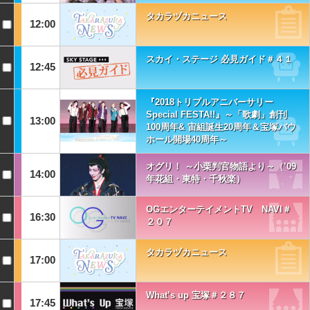
タカラヅカニュース
12:00
スカイ・ステージ 必見ガイド＃４１
12:45
『2018トリプルアニバーサリー
Special FESTA!!』～「歌劇」創刊
13:00
100周年& 宙組誕生20周年＆宝塚バウ
ホール開場40周年～
オグリ！ ～小栗判官物語より～（’09
14:00
年花組・東特・千秋楽）
OGエンターテイメントTV NAVI＃
16:30
２０７
タカラヅカニュース
17:00
What’s up 宝塚＃２８７
17:45