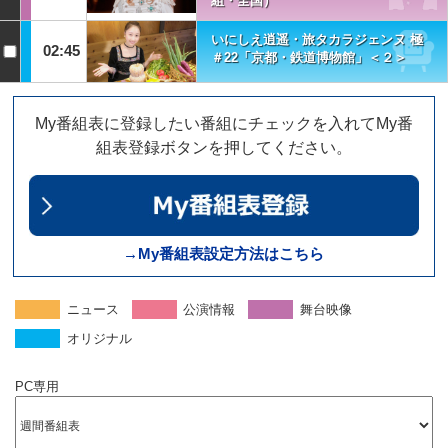
組・全国）
いにしえ逍遥・旅タカラジェンヌ 極
02:45
＃22「京都・鉄道博物館」＜２＞
My番組表に登録したい番組にチェックを入れてMy番
組表登録ボタンを押してください。
→My番組表設定方法はこちら
ニュース
公演情報
舞台映像
オリジナル
PC専用