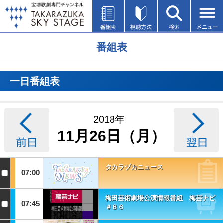
番組表
一日番組表
2018年
11月26日（月）
タカラヅカニュース
07:00
梅田芸術劇場公演情報番組 梅芸ナビ
07:45
＃８６