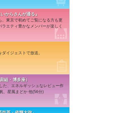
『はいからさんが通る』
も、東京で初めてご覧になる方も更
バラエティ豊かなメンバーが楽しく
をダイジェストで放送。
'19年宙組・博多座）
にした、エネルギッシュなレビュー作
、星風まどか 他(56分)
「芹尚英・侑輝大弥」