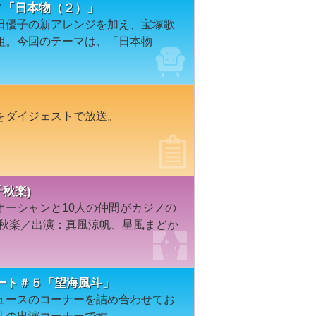
１７「日本物（２）」
田優子の新アレンジを加え、宝塚歌
組。今回のテーマは、「日本物
をダイジェストで放送。
千秋楽)
オーシャンと10人の仲間がカジノの
千秋楽／出演：真風涼帆、星風まどか
ート＃５「望海風斗」
ュースのコーナーを詰め合わせてお