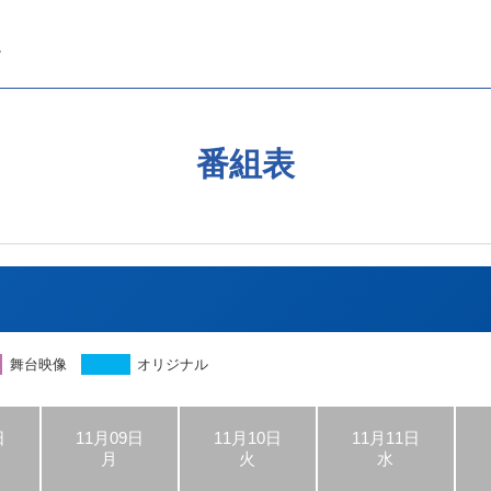
番組表
舞台映像
オリジナル
日
11月09日
11月10日
11月11日
月
火
水