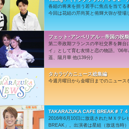
各組の将来を担う若手に焦点を当てる番組
今回は花組の芹尚英と侑輝大弥が登場
フェット･アンペリアル－帝国の祝祭－
第二帝政期フランスの半社交界を舞台
イ」として育む友情と恋の物語。'06
遥、陽月華 他(139分)
タカラヅカニュース総集編
今週月曜日から金曜日までのニュース
TAKARAZUKA CAFE BREAK
2016年6月10日に放送されたＭＸテレビ「
BREAK」。出演者は星組（放送当時