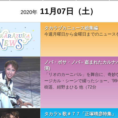
11月07日（土）
2020年
タカラヅカニュース総集編
今週月曜日から金曜日までのニュース
ノバ・ボサ・ノバ－盗まれたカルナバ
演)
「リオのカーニバル」を舞台に、奇妙
ージカル・シーンで綴ったショー。'9
樹遥、紺野まひる 他（72分
タカラ's 歌＃７７「正塚晴彦特集」