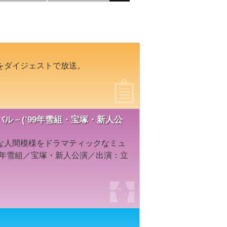
をダイジェストで放送。
ル－(’99年雪組・宝塚・新人公
な人間模様をドラマティックなミュ
9年雪組／宝塚・新人公演／出演：立