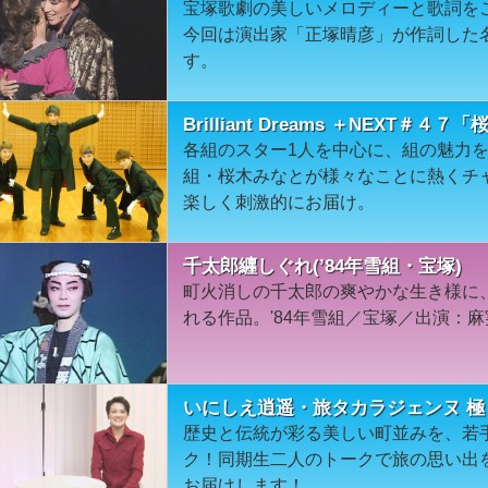
宝塚歌劇の美しいメロディーと歌詞を
今回は演出家「正塚晴彦」が作詞した
す。
Brilliant Dreams ＋NEXT＃４
各組のスター1人を中心に、組の魅力
組・桜木みなとが様々なことに熱くチ
楽しく刺激的にお届け。
千太郎纒しぐれ(’84年雪組・宝塚)
町火消しの千太郎の爽やかな生き様に
れる作品。'84年雪組／宝塚／出演：麻
いにしえ逍遥・旅タカラジェンヌ 極
歴史と伝統が彩る美しい町並みを、若
ク！同期生二人のトークで旅の思い出
お届けします！