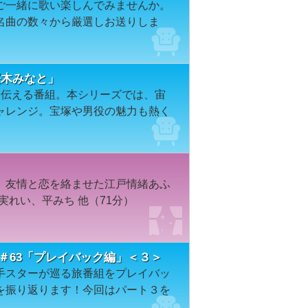
ご一緒に歌い楽しんでみませんか。
名曲の数々から厳選しお送りしま
７「桜木みなと」
を伝える番組。本シリーズでは、宙
ャレンジ。宝塚や男役の魅力も熱く
、友情と恋を絡ませた江戸情緒あふ
実れい、平みち 他（71分）
＃63「プレイバック編」＜３＞
手スターが巡る旅番組をプレイバッ
を振り返ります！今回はパート３を