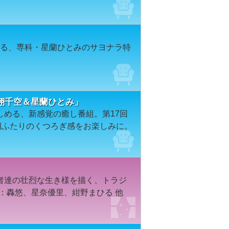
団する、専科・星蘭ひとみのサヨナラ特
翔千空＆星蘭ひとみ」
しめる、新感覚の癒し番組。第17回
期ふたりのくつろぎ感をお楽しみに。
者達の壮烈な生き様を描く、トラジ
演：轟悠、星奈優里、紺野まひる 他