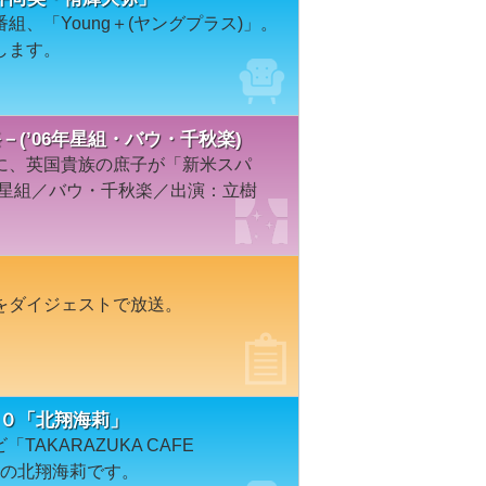
、「Young＋(ヤングプラス)」。
します。
(’06年星組・バウ・千秋楽)
に、英国貴族の庶子が「新米スパ
年星組／バウ・千秋楽／出演：立樹
をダイジェストで放送。
＃７４０「北翔海莉」
TAKARAZUKA CAFE
）の北翔海莉です。