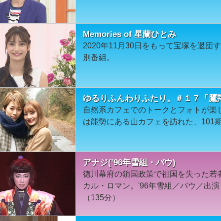
Memories of 星蘭ひとみ
2020年11月30日をもって宝塚を退
別番組。
ゆるりふんわりふたり。＃１７「鷹
自然系カフェでのトークとフォトが楽
は能勢にある山カフェを訪れた、101
アナジ(’96年雪組・バウ)
徳川幕府の鎖国政策で祖国を失った若
カル・ロマン。'96年雪組／バウ／出
（135分）