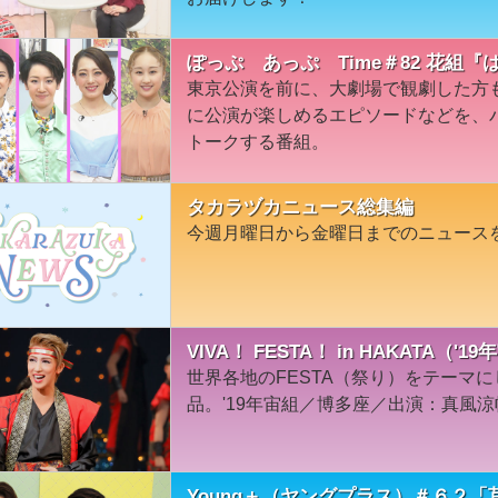
ぽっぷ あっぷ Time＃82 花組
東京公演を前に、大劇場で観劇した方
に公演が楽しめるエピソードなどを、
トークする番組。
タカラヅカニュース総集編
今週月曜日から金曜日までのニュース
VIVA！ FESTA！ in HAKATA（
世界各地のFESTA（祭り）をテーマ
品。'19年宙組／博多座／出演：真風涼帆
Young＋（ヤングプラス）＃６２