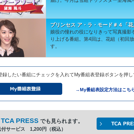
届け。今月は雪組トップスター望海風
プリンセス ア・ラ・モード＃４「花
娘役の憧れの役になりきって写真撮影
り上げる番組。第4回は、花組（初回
す。
登録したい番組にチェックを入れてMy番組表登録ボタンを押
→My番組表設定方法はこち
TCA PRESS
でも見られます。
間送付サービス 1,200円（税込）