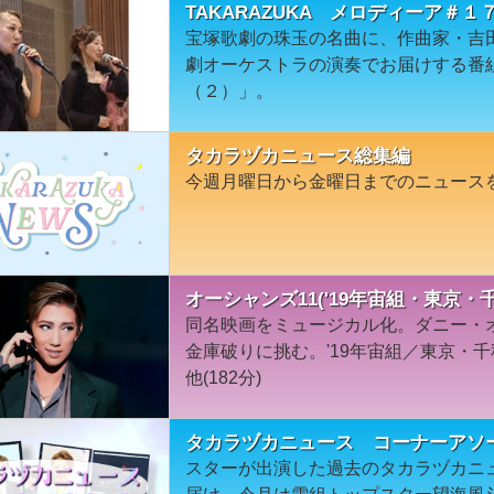
TAKARAZUKA メロディーア＃
宝塚歌劇の珠玉の名曲に、作曲家・吉
劇オーケストラの演奏でお届けする番
（２）」。
タカラヅカニュース総集編
今週月曜日から金曜日までのニュース
オーシャンズ11('19年宙組・東京・
同名映画をミュージカル化。ダニー・
金庫破りに挑む。'19年宙組／東京・
他(182分)
タカラヅカニュース コーナーアソ
スターが出演した過去のタカラヅカニ