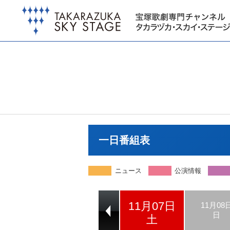
一日番組表
ニュース
公演情報
11月07日
11月05日
11月06日
11月08
木
金
日
土