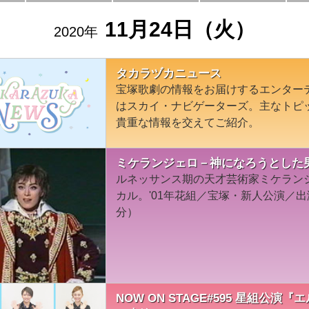
11月24日（火）
2020年
タカラヅカニュース
宝塚歌劇の情報をお届けするエンター
はスカイ・ナビゲーターズ。主なトピ
貴重な情報を交えてご紹介。
ミケランジェロ－神になろうとした男－
ルネッサンス期の天才芸術家ミケラン
カル。'01年花組／宝塚・新人公演／出
分）
NOW ON STAGE#595 星組公