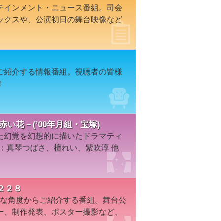
テインメント・ニュース番組。司会
ックスや、公演初日の舞台映像など
ご紹介する情報番組。視聴者の皆様
！
赤い花－(’00年月組・宝塚)
た幻覚を幻想的に描いたドラマティ
演：真琴つばさ、檀れい、紫吹淳 他
２２８
々な角度からご紹介する番組。舞台公
ー、制作発表、ポスター撮影など、