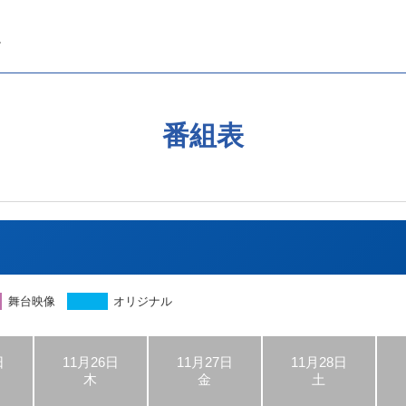
番組表
舞台映像
オリジナル
日
11月26日
11月27日
11月28日
木
金
土