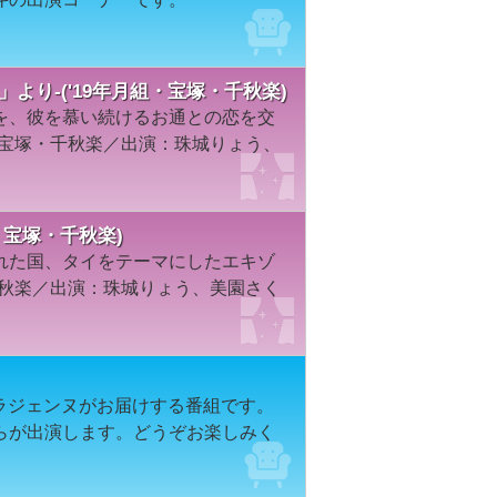
より-('19年月組・宝塚・千秋楽)
を、彼を慕い続けるお通との恋を交
／宝塚・千秋楽／出演：珠城りょう、
・宝塚・千秋楽)
れた国、タイをテーマにしたエキゾ
千秋楽／出演：珠城りょう、美園さく
カラジェンヌがお届けする番組です。
らが出演します。どうぞお楽しみく