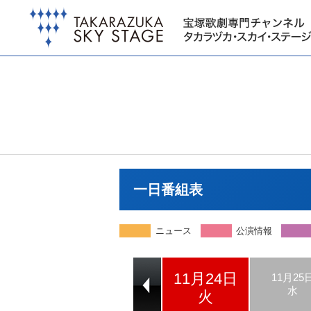
一日番組表
ニュース
公演情報
11月24日
11月22日
11月23日
11月25
日
月
水
火