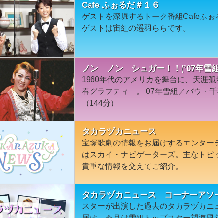
Cafe ふぉるだ＃１６
ゲストを深堀するトーク番組Cafeふ
ゲストは宙組の遥羽ららです。
ノン ノン シュガー！！(’07年雪
1960年代のアメリカを舞台に、天涯
春グラフティー。’07年雪組／バウ・
（144分）
タカラヅカニュース
宝塚歌劇の情報をお届けするエンター
はスカイ・ナビゲーターズ。主なトピ
貴重な情報を交えてご紹介。
タカラヅカニュース コーナーアソ
スターが出演した過去のタカラヅカニ
届け。今月は雪組トップスター望海風