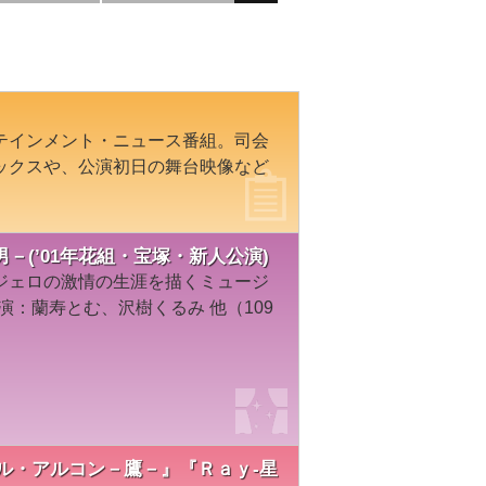
テインメント・ニュース番組。司会
ックスや、公演初日の舞台映像など
(’01年花組・宝塚・新人公演)
ジェロの激情の生涯を描くミュージ
演：蘭寿とむ、沢樹くるみ 他（109
演『エル・アルコン－鷹－』『Ｒａｙ-星