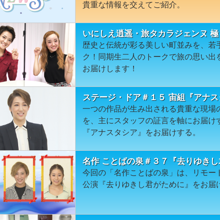
貴重な情報を交えてご紹介。
いにしえ逍遥・旅タカラジェンヌ 極
歴史と伝統が彩る美しい町並みを、若
ク！同期生二人のトークで旅の思い出
お届けします！
ステージ・ドア＃１５ 宙組『アナス
一つの作品が生み出される貴重な現場
を、主にスタッフの証言を軸にお届け
『アナスタシア』をお届けする。
名作 ことばの泉＃３７『去りゆき
今回の「名作ことばの泉」は、リモート
公演『去りゆきし君がために』をお届