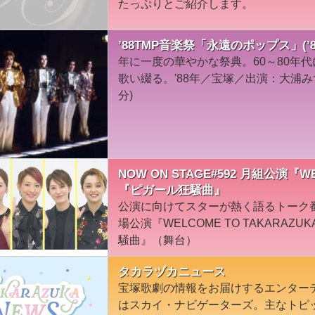
たっぷりとご紹介します。
’88TMP音楽祭「永遠のポップス」(’
年に一度の華やかな祭典。60～80年
歌い綴る。'88年／宝塚／出演：大浦み
分)
NOW ON STAGE#592 月組公演『WE
『ピガール狂騒曲』
公演に向けてスターが熱く語るトーク
場公演『WELCOME TO TAKARA
騒曲』（舞台）
タカラヅカニュース
宝塚歌劇の情報をお届けするエンター
はスカイ・ナビゲーターズ。主なトピ