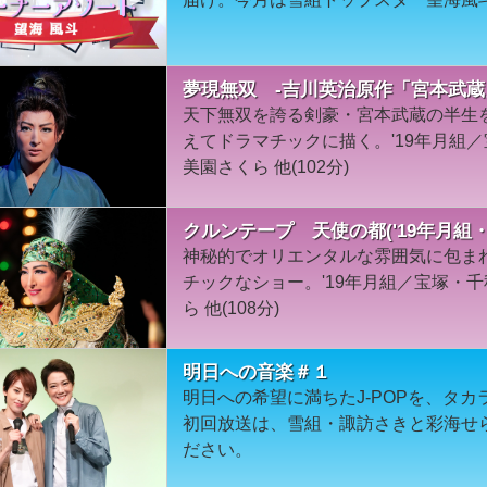
夢現無双 -吉川英治原作「宮本武蔵」
天下無双を誇る剣豪・宮本武蔵の半生
えてドラマチックに描く。'19年月組
美園さくら 他(102分)
クルンテープ 天使の都('19年月組
神秘的でオリエンタルな雰囲気に包ま
チックなショー。'19年月組／宝塚・
ら 他(108分)
明日への音楽＃１
明日への希望に満ちたJ-POPを、タ
初回放送は、雪組・諏訪さきと彩海せ
ださい。