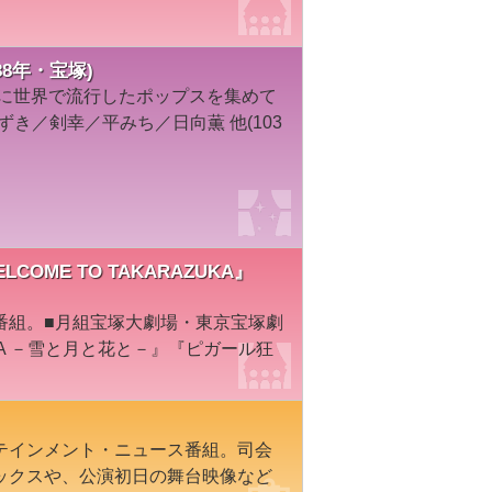
88年・宝塚)
代に世界で流行したポップスを集めて
ずき／剣幸／平みち／日向薫 他(103
LCOME TO TAKARAZUKA』
番組。■月組宝塚大劇場・東京宝塚劇
ZUKA －雪と月と花と－』『ピガール狂
テインメント・ニュース番組。司会
ックスや、公演初日の舞台映像など