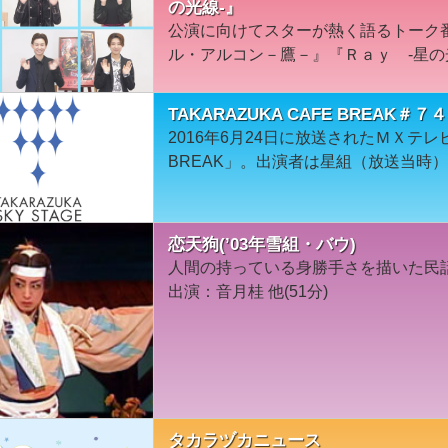
の光線-』
公演に向けてスターが熱く語るトーク
ル・アルコン－鷹－』『Ｒａｙ -星の
TAKARAZUKA CAFE BREA
2016年6月24日に放送されたＭＸテレビ「
BREAK」。出演者は星組（放送当時
恋天狗(’03年雪組・バウ)
人間の持っている身勝手さを描いた民話
出演：音月桂 他(51分)
タカラヅカニュース