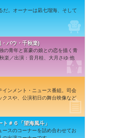
ぉるだ。オーナーは凪七瑠海、そして
組・バウ・千秋楽)
孤独の青年と富豪の娘との恋を描く青
千秋楽／出演：音月桂、大月さゆ 他
テインメント・ニュース番組。司会
ックスや、公演初日の舞台映像など
ート＃６「望海風斗」
ュースのコーナーを詰め合わせてお
斗の出演コーナーです。