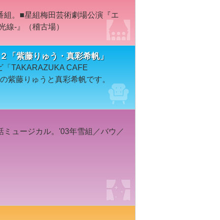
番組。■星組梅田芸術劇場公演『エ
光線-』（稽古場）
K＃７４２「紫藤りゅう・真彩希帆」
TAKARAZUKA CAFE
）の紫藤りゅうと真彩希帆です。
ミュージカル。'03年雪組／バウ／