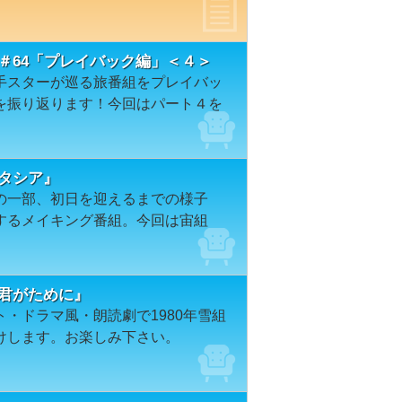
＃64「プレイバック編」＜４＞
手スターが巡る旅番組をプレイバッ
を振り返ります！今回はパート４を
タシア』
の一部、初日を迎えるまでの様子
するメイキング番組。今回は宙組
し君がために』
・ドラマ風・朗読劇で1980年雪組
けします。お楽しみ下さい。