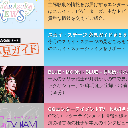
宝塚歌劇の情報をお届けするエンター
はスカイ・ナビゲーターズ。主なトピ
貴重な情報を交えてご紹介。
スカイ・ステージ 必見ガイド＃６５
今月のスカイ・ステージの見どころを
のスカイ・ステージライフをサポート
BLUE・MOON・BLUE－月明かりの
一人のゲリラ戦士が月明かりの中で見
ックなショー。'00年月組／宝塚／出
（59分）
OGエンターテイメントTV NAVI＃
OGのエンターテインメント情報を様
演の稽古場の様子や本人のインタビュ