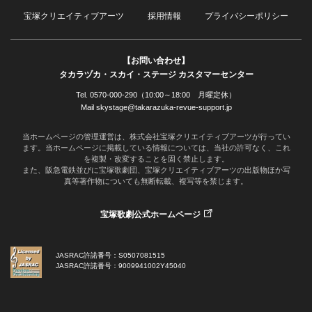
宝塚クリエイティブアーツ
採用情報
プライバシーポリシー
【お問い合わせ】
タカラヅカ・スカイ・ステージ カスタマーセンター
Tel. 0570-000-290（10:00～18:00 月曜定休）
Mail skystage@takarazuka-revue-support.jp
当ホームページの管理運営は、株式会社宝塚クリエイティブアーツが行ってい
ます。当ホームページに掲載している情報については、当社の許可なく、これ
を複製・改変することを固く禁止します。
また、阪急電鉄並びに宝塚歌劇団、宝塚クリエイティブアーツの出版物ほか写
真等著作物についても無断転載、複写等を禁じます。
宝塚歌劇公式ホームページ
JASRAC許諾番号：S0507081515
JASRAC許諾番号：9009941002Y45040