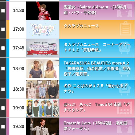
愛聖女－Sainte d’Amour－('18年月
14:30
組・バウ・千秋楽)
タカラヅカニュース
17:00
タカラヅカニュース コーナーアソー
17:45
ト＃１２「真彩希帆」
TAKARAZUKA BEAUTIES more＃２
18:00
「桜咲彩花、仙名彩世／美影凜、琴羽
桜子／陽月華」
名作 ことばの泉＃２５『遥かなるド
18:30
ナウ』
ぽっぷ あっぷ Time＃84 宙組『ア
19:00
ナスタシア』
Ernest in Love（'15年花組・東京国
19:30
際フォーラム）