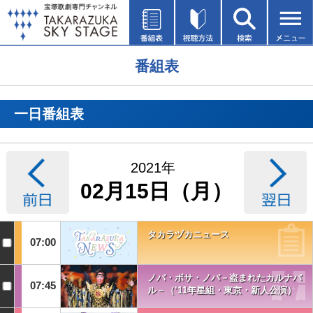
番組表
一日番組表
2021年
02月15日（月）
タカラヅカニュース
07:00
ノバ・ボサ・ノバ－盗まれたカルナバ
07:45
ル－（’11年星組・東京・新人公演）