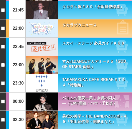
タカラ's 歌＃８０「石田昌也特集」
21:45
タカラヅカニュース
22:00
スカイ・ステージ 必見ガイド＃６８
22:45
すみれDANCEアカデミー＃５『GOD
23:00
OF STARS-食聖-』
TAKARAZUKA CAFE BREAK＃７５
23:30
４「特別編」
パルムの僧院―美しき愛の囚人
00:00
―（'14年雪組・バウ・千秋楽）
男役の美学－THE DANDY-ZOOM－＃
02:30
８「羽山紀代美・朝夏まなと」