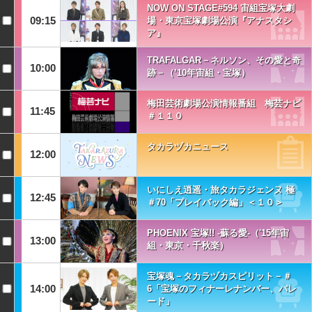
NOW ON STAGE#594 宙組宝塚大劇
09:15
場・東京宝塚劇場公演『アナスタシ
ア』
TRAFALGAR－ネルソン、その愛と奇
10:00
跡－（’10年宙組・宝塚）
梅田芸術劇場公演情報番組 梅芸ナビ
11:45
＃１１０
タカラヅカニュース
12:00
いにしえ逍遥・旅タカラジェンヌ 極
12:45
＃70「プレイバック編」＜１０＞
PHOENIX 宝塚!! ‐蘇る愛-（'15年宙
13:00
組・東京・千秋楽）
宝塚魂－タカラヅカスピリット－＃
14:00
6「宝塚のフィナーレナンバー、パレ
ード」